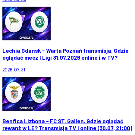
Lechia Gdansk - Warta Poznań transmisja. Gdzie
oglądać mecz I Ligi 31.07.2026 online i w TV?
2026-07-31
Benfica Lizbona - FC ST. Gallen. Gdzie oglądać
rewanż w LE? Transmisja TV i online (30.07, 21:00)