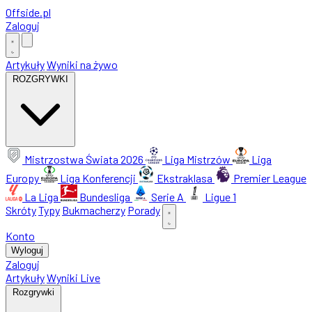
Offside
.
pl
Zaloguj
Artykuły
Wyniki na żywo
ROZGRYWKI
Mistrzostwa Świata 2026
Liga Mistrzów
Liga
Europy
Liga Konferencji
Ekstraklasa
Premier League
La Liga
Bundesliga
Serie A
Ligue 1
Skróty
Typy
Bukmacherzy
Porady
Konto
Wyloguj
Zaloguj
Artykuły
Wyniki Live
Rozgrywki