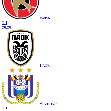
Walsall
0:1
06.08
PAOK
Anderlecht
0:1