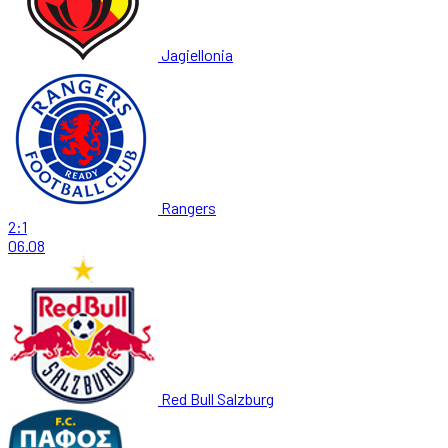
Jagiellonia
Rangers
2:1
06.08
Red Bull Salzburg