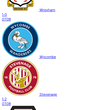
Wrexham
1:0
07.08
Wycombe
Stevenage
1:2
07.08