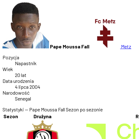
Pape Moussa Fall
Metz
Pozycja
Napastnik
Wiek
20 lat
Data urodzenia
4 lipca 2004
Narodowość
Senegal
Statystyki — Pape Moussa Fall
Sezon po sezonie
Sezon
Drużyna
R