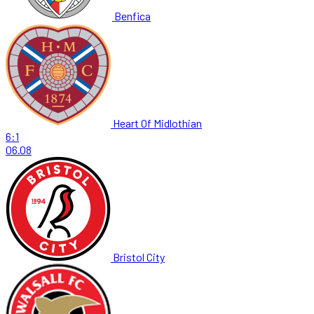
Benfica
Heart Of Midlothian
6:1
06.08
Bristol City