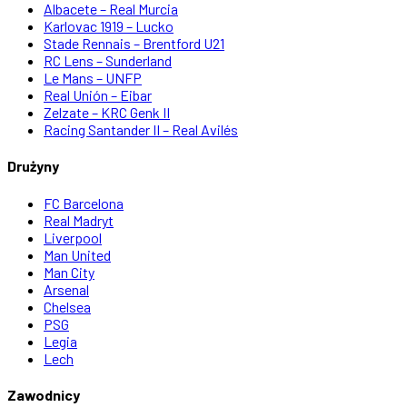
Albacete – Real Murcia
Karlovac 1919 – Lucko
Stade Rennais – Brentford U21
RC Lens – Sunderland
Le Mans – UNFP
Real Unión – Eibar
Zelzate – KRC Genk II
Racing Santander II – Real Avilés
Drużyny
FC Barcelona
Real Madryt
Liverpool
Man United
Man City
Arsenal
Chelsea
PSG
Legia
Lech
Zawodnicy