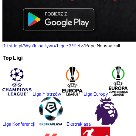
Offside.pl
/
Wyniki na żywo
/
Ligue 2
/
Metz
/
Pape Moussa Fall
Top Ligi
Liga Mistrzów
Liga Europy
Liga Konferencji
Ekstraklasa