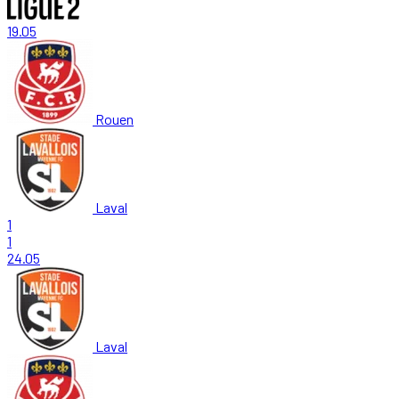
19.05
Rouen
Laval
1
1
24.05
Laval