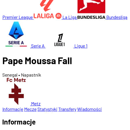
Premier League
La Liga
Bundesliga
Serie A
Ligue 1
Pape Moussa Fall
Senegal
• Napastnik
Metz
Informacje
Mecze
Statystyki
Transfery
Wiadomości
Informacje