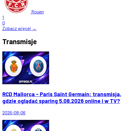
Rouen
1
0
Zobacz więcej →
Transmisje
RCD Mallorca - Paris Saint Germain: transmisja,
gdzie oglądać sparing 5.08.2026 online i w TV?
2026-08-06