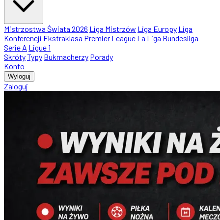
Mistrzostwa Świata 2026
Liga Mistrzów
Liga Europy
Liga
Konferencji
Ekstraklasa
Premier League
La Liga
Bundesliga
Serie A
Ligue 1
Skróty
Typy
Bukmacherzy
Porady
Konto
Wyloguj
Zaloguj