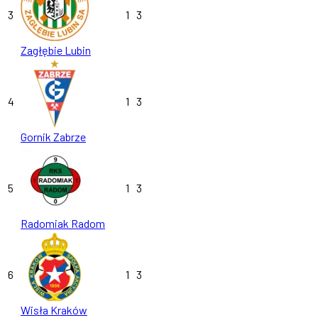
3
1
3
Zagłębie Lubin
4
1
3
Gornik Zabrze
5
1
3
Radomiak Radom
6
1
3
Wisła Kraków