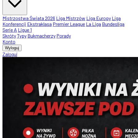
Mistrzostwa Świata 2026
Liga Mistrzów
Liga Europy
Liga
Konferencji
Ekstraklasa
Premier League
La Liga
Bundesliga
Serie A
Ligue 1
Skróty
Typy
Bukmacherzy
Porady
Konto
Wyloguj
Zaloguj