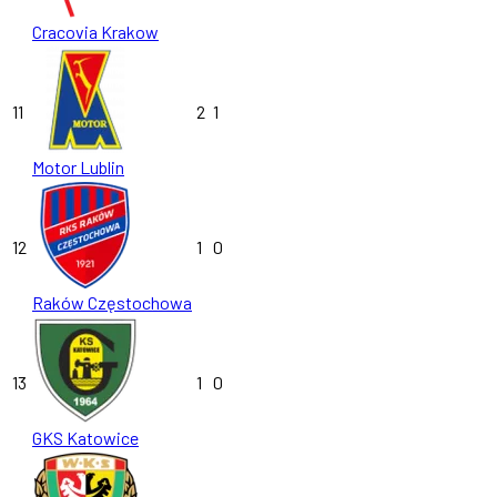
Cracovia Krakow
11
2
1
Motor Lublin
12
1
0
Raków Częstochowa
13
1
0
GKS Katowice