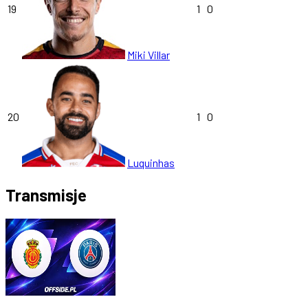
19
1
0
Miki Villar
20
1
0
Luquinhas
Transmisje