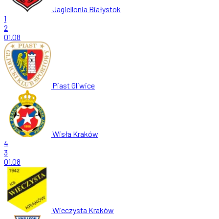
Jagiellonia Białystok
1
2
01.08
Piast Gliwice
Wisła Kraków
4
3
01.08
Wieczysta Kraków