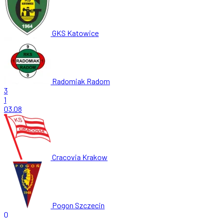
GKS Katowice
Radomiak Radom
3
1
03.08
Cracovia Krakow
Pogon Szczecin
0