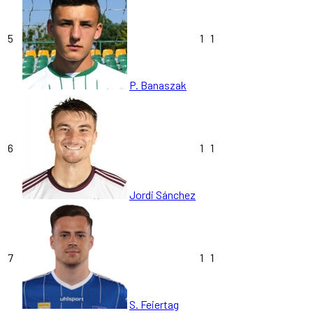
5
1
1
P. Banaszak
6
1
1
Jordi Sánchez
7
1
1
S. Feiertag