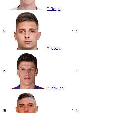
Ž. Rogelj
14
1
1
M. Božić
15
1
1
P. Makuch
16
1
1