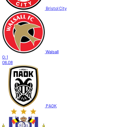
Bristol City
Walsall
0:1
06.08
PAOK