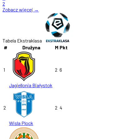
2
Zobacz więcej →
Tabela Ekstraklasa
#
Drużyna
M
Pkt
1
2
6
Jagiellonia Białystok
2
2
4
Wisla Plock