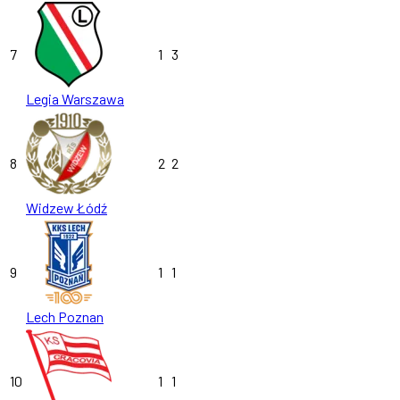
7
1
3
Legia Warszawa
8
2
2
Widzew Łódź
9
1
1
Lech Poznan
10
1
1