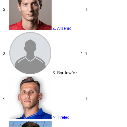
2
1
1
Z. Arsenić
3
1
1
S. Bartlewicz
4
1
1
N. Prelec