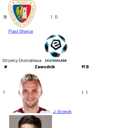
18
1
0
Piast Gliwice
Strzelcy Ekstraklasa
#
Zawodnik
M
B
1
1
1
J. Grzesik