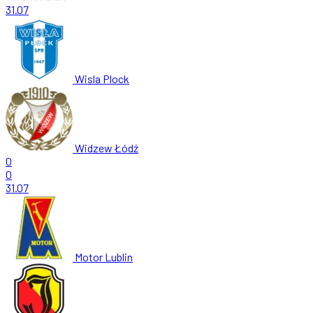
31.07
Wisla Plock
Widzew Łódź
0
0
31.07
Motor Lublin