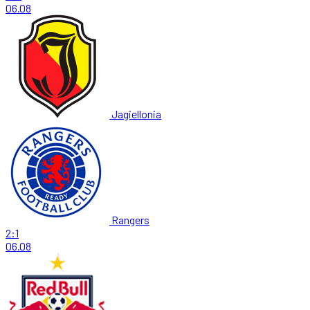
06.08
Jagiellonia
Rangers
2:1
06.08