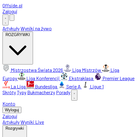
Offside
.
pl
Zaloguj
Artykuły
Wyniki na żywo
ROZGRYWKI
Mistrzostwa Świata 2026
Liga Mistrzów
Liga
Europy
Liga Konferencji
Ekstraklasa
Premier League
La Liga
Bundesliga
Serie A
Ligue 1
Skróty
Typy
Bukmacherzy
Porady
Konto
Wyloguj
Zaloguj
Artykuły
Wyniki Live
Rozgrywki