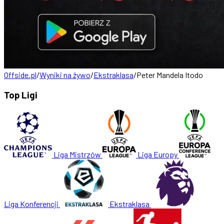
Offside.pl
/
Wyniki na żywo
/
Ekstraklasa
/
Peter Mandela Itodo
Top Ligi
Liga Mistrzów
Liga Europy
Liga Konferencji
Ekstraklasa