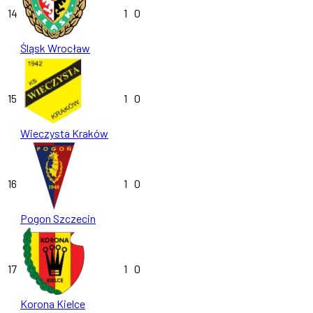
14
1
0
Śląsk Wrocław
15
1
0
Wieczysta Kraków
16
1
0
Pogon Szczecin
17
1
0
Korona Kielce