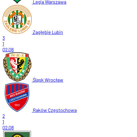
Legia Warszawa
Zagłębie Lubin
3
1
02.08
Śląsk Wrocław
Raków Częstochowa
2
1
02.08