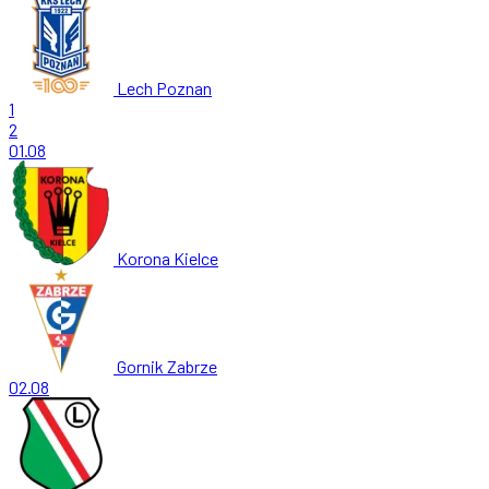
Lech Poznan
1
2
01.08
Korona Kielce
Gornik Zabrze
02.08