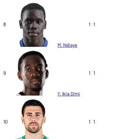
8
1
1
M. Ndiaye
9
1
1
Y. Ikia Dimi
10
1
1