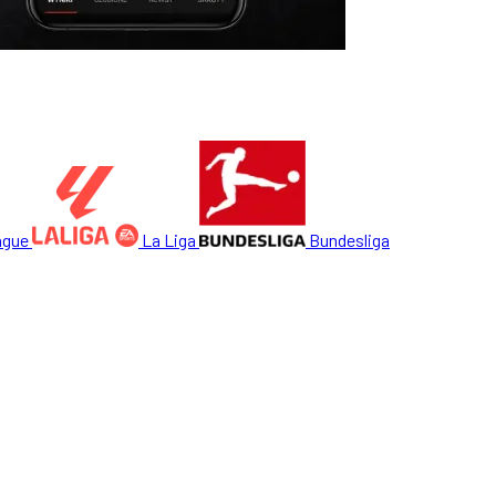
ague
La Liga
Bundesliga