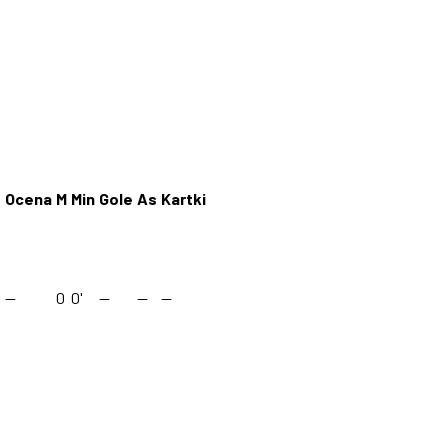
Ocena
M
Min
Gole
As
Kartki
—
0
0'
—
—
—
a