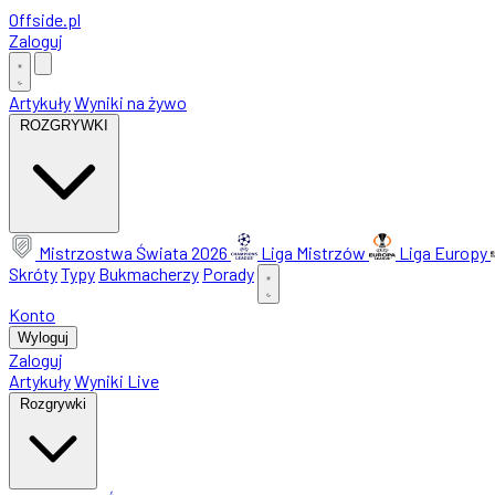
Offside
.
pl
Zaloguj
Artykuły
Wyniki na żywo
ROZGRYWKI
Mistrzostwa Świata 2026
Liga Mistrzów
Liga Europy
Skróty
Typy
Bukmacherzy
Porady
Konto
Wyloguj
Zaloguj
Artykuły
Wyniki Live
Rozgrywki