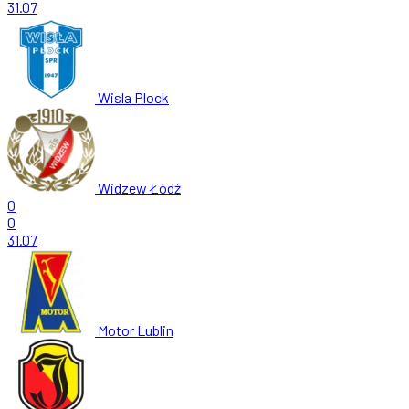
31.07
Wisla Plock
Widzew Łódź
0
0
31.07
Motor Lublin