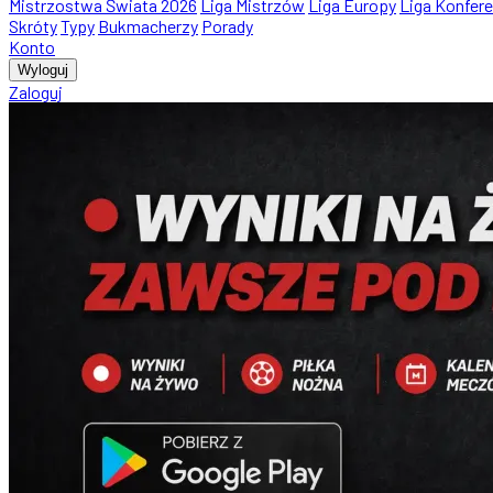
Mistrzostwa Świata 2026
Liga Mistrzów
Liga Europy
Liga Konfere
Skróty
Typy
Bukmacherzy
Porady
Konto
Wyloguj
Zaloguj