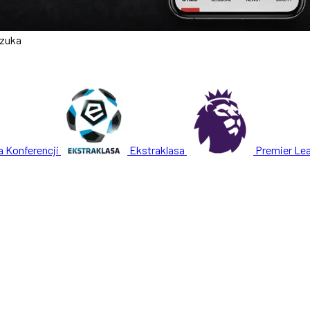
czuka
a Konferencji
Ekstraklasa
Premier Le