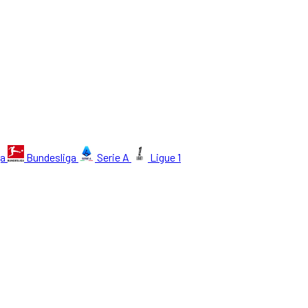
ga
Bundesliga
Serie A
Ligue 1