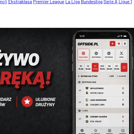
ncji
Ekstraklasa
Premier League
La Liga
Bundesliga
Serie A
Ligue 1