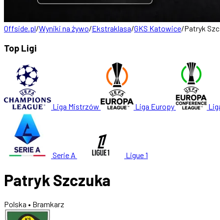
Offside.pl
/
Wyniki na żywo
/
Ekstraklasa
/
GKS Katowice
/
Patryk Sz
Top Ligi
Liga Mistrzów
Liga Europy
Lig
Serie A
Ligue 1
Patryk Szczuka
Polska
• Bramkarz