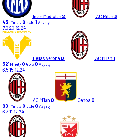
Inter Mediolan
2
AC Milan
3
43'
0
1
Minuty
Gole
Asysty
7.9
20.12.24
Hellas Verona
0
AC Milan
1
32'
0
0
Minuty
Gole
Asysty
6.5
15.12.24
AC Milan
0
Genoa
0
90'
0
0
Minuty
Gole
Asysty
6.3
11.12.24