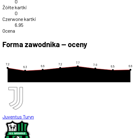
0
Żółte kartki
0
Czerwone kartki
6.95
Ocena
Forma zawodnika — oceny
7.7
7.2
7.2
7.0
6.6
6.6
6.5
6.3
Juventus Turyn