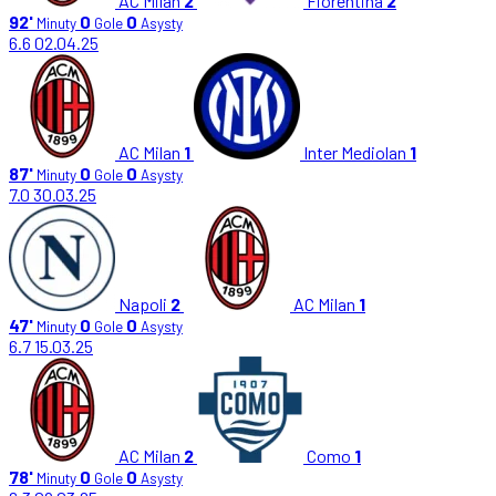
AC Milan
2
Fiorentina
2
92'
0
0
Minuty
Gole
Asysty
6.6
02.04.25
AC Milan
1
Inter Mediolan
1
87'
0
0
Minuty
Gole
Asysty
7.0
30.03.25
Napoli
2
AC Milan
1
47'
0
0
Minuty
Gole
Asysty
6.7
15.03.25
AC Milan
2
Como
1
78'
0
0
Minuty
Gole
Asysty