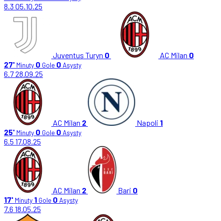
8.3
05.10.25
Juventus Turyn
0
AC Milan
0
27'
0
0
Minuty
Gole
Asysty
6.7
28.09.25
AC Milan
2
Napoli
1
25'
0
0
Minuty
Gole
Asysty
6.5
17.08.25
AC Milan
2
Bari
0
17'
1
0
Minuty
Gole
Asysty
7.6
18.05.25