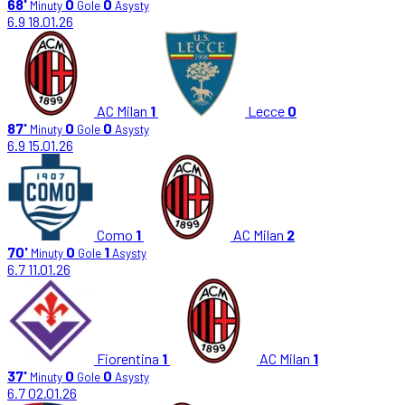
68'
0
0
Minuty
Gole
Asysty
6.9
18.01.26
AC Milan
1
Lecce
0
87'
0
0
Minuty
Gole
Asysty
6.9
15.01.26
Como
1
AC Milan
2
70'
0
1
Minuty
Gole
Asysty
6.7
11.01.26
Fiorentina
1
AC Milan
1
37'
0
0
Minuty
Gole
Asysty
6.7
02.01.26