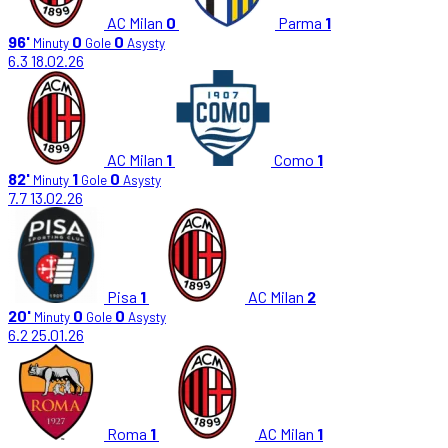
AC Milan
0
Parma
1
96'
0
0
Minuty
Gole
Asysty
6.3
18.02.26
AC Milan
1
Como
1
82'
1
0
Minuty
Gole
Asysty
7.7
13.02.26
Pisa
1
AC Milan
2
20'
0
0
Minuty
Gole
Asysty
6.2
25.01.26
Roma
1
AC Milan
1