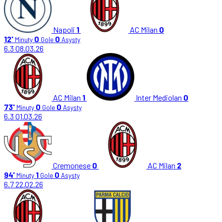
Napoli
1
AC Milan
0
12'
0
0
Minuty
Gole
Asysty
6.3
08.03.26
AC Milan
1
Inter Mediolan
0
73'
0
0
Minuty
Gole
Asysty
6.3
01.03.26
Cremonese
0
AC Milan
2
94'
1
0
Minuty
Gole
Asysty
6.7
22.02.26