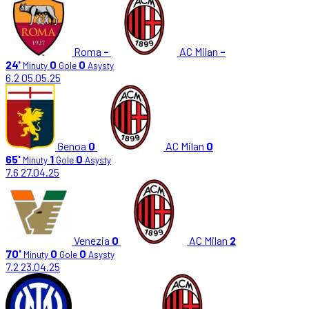
Roma
-
AC Milan
-
24'
0
0
Minuty
Gole
Asysty
6.2
05.05.25
Genoa
0
AC Milan
0
65'
1
0
Minuty
Gole
Asysty
7.6
27.04.25
Venezia
0
AC Milan
2
70'
0
0
Minuty
Gole
Asysty
7.2
23.04.25