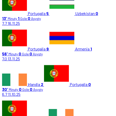
Portugalia
5
Uzbekistan
0
13'
1
0
Minuty
Gole
Asysty
7.7
16.11.25
Portugalia
9
Armenia
1
56'
0
0
Minuty
Gole
Asysty
7.0
13.11.25
Irlandia
2
Portugalia
0
30'
0
0
Minuty
Gole
Asysty
6.7
11.10.25