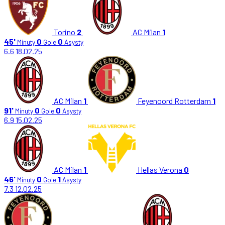
Torino
2
AC Milan
1
45'
0
0
Minuty
Gole
Asysty
6.6
18.02.25
AC Milan
1
Feyenoord Rotterdam
1
91'
0
0
Minuty
Gole
Asysty
6.9
15.02.25
AC Milan
1
Hellas Verona
0
46'
0
1
Minuty
Gole
Asysty
7.3
12.02.25