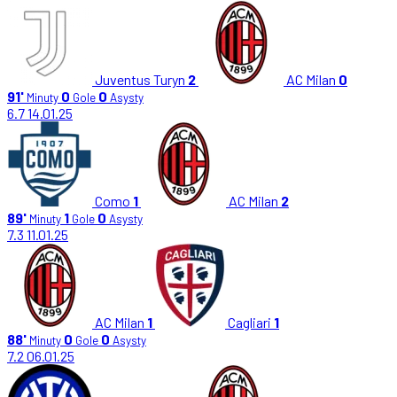
Juventus Turyn
2
AC Milan
0
91'
0
0
Minuty
Gole
Asysty
6.7
14.01.25
Como
1
AC Milan
2
89'
1
0
Minuty
Gole
Asysty
7.3
11.01.25
AC Milan
1
Cagliari
1
88'
0
0
Minuty
Gole
Asysty
7.2
06.01.25