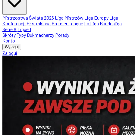
Mistrzostwa Świata 2026
Liga Mistrzów
Liga Europy
Liga
Konferencji
Ekstraklasa
Premier League
La Liga
Bundesliga
Serie A
Ligue 1
Skróty
Typy
Bukmacherzy
Porady
Konto
Wyloguj
Zaloguj