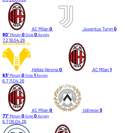
AC Milan
0
Juventus Turyn
0
80'
0
0
Minuty
Gole
Asysty
7.2
19.04.26
Hellas Verona
0
AC Milan
1
63'
0
1
Minuty
Gole
Asysty
6.7
11.04.26
AC Milan
0
Udinese
3
77'
0
0
Minuty
Gole
Asysty
6.7
06.04.26