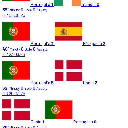
Portugalia
1
Irlandia
0
35'
0
0
Minuty
Gole
Asysty
6.7
08.06.25
Portugalia
2
Hiszpania
2
46'
0
0
Minuty
Gole
Asysty
6.7
23.03.25
Portugalia
5
Dania
2
62'
0
0
Minuty
Gole
Asysty
6.3
20.03.25
Dania
1
Portugalia
0
76'
0
0
Minuty
Gole
Asysty