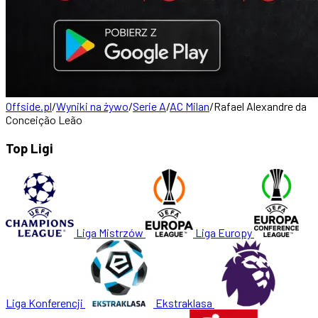
Offside.pl
/
Wyniki na żywo
/
Serie A
/
AC Milan
/
Rafael Alexandre da
Conceição Leão
Top Ligi
Liga Mistrzów
Liga Europy
Liga Konferencji
Ekstraklasa