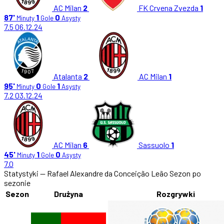
AC Milan
2
FK Crvena Zvezda
1
87'
1
0
Minuty
Gole
Asysty
7.5
06.12.24
Atalanta
2
AC Milan
1
95'
0
1
Minuty
Gole
Asysty
7.2
03.12.24
AC Milan
6
Sassuolo
1
45'
1
0
Minuty
Gole
Asysty
7.0
Statystyki — Rafael Alexandre da Conceição Leão
Sezon po
sezonie
Sezon
Drużyna
Rozgrywki