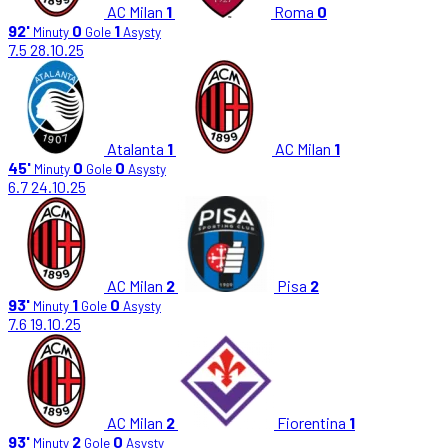
AC Milan
1
Roma
0
92'
0
1
Minuty
Gole
Asysty
7.5
28.10.25
Atalanta
1
AC Milan
1
45'
0
0
Minuty
Gole
Asysty
6.7
24.10.25
AC Milan
2
Pisa
2
93'
1
0
Minuty
Gole
Asysty
7.6
19.10.25
AC Milan
2
Fiorentina
1
93'
2
0
Minuty
Gole
Asysty