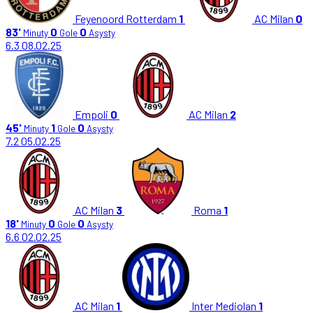
Feyenoord Rotterdam
1
AC Milan
0
83'
0
0
Minuty
Gole
Asysty
6.3
08.02.25
Empoli
0
AC Milan
2
45'
1
0
Minuty
Gole
Asysty
7.2
05.02.25
AC Milan
3
Roma
1
18'
0
0
Minuty
Gole
Asysty
6.6
02.02.25
AC Milan
1
Inter Mediolan
1