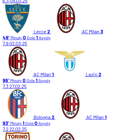
6.3
09.03.25
Lecce
2
AC Milan
3
49'
0
1
Minuty
Gole
Asysty
7.9
02.03.25
AC Milan
1
Lazio
2
96'
0
1
Minuty
Gole
Asysty
7.3
27.02.25
Bologna
2
AC Milan
1
93'
1
0
Minuty
Gole
Asysty
7.2
22.02.25