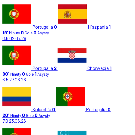
Portugalia
0
Hiszpania
1
19'
0
0
Minuty
Gole
Asysty
6.6
02.07.26
Portugalia
2
Chorwacja
1
90'
0
1
Minuty
Gole
Asysty
6.5
27.06.26
Kolumbia
0
Portugalia
0
20'
0
0
Minuty
Gole
Asysty
7.0
23.06.26