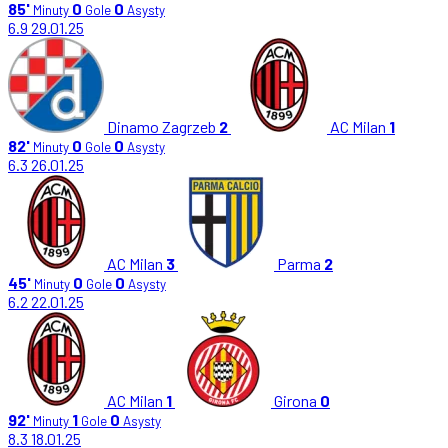
85'
0
0
Minuty
Gole
Asysty
6.9
29.01.25
Dinamo Zagrzeb
2
AC Milan
1
82'
0
0
Minuty
Gole
Asysty
6.3
26.01.25
AC Milan
3
Parma
2
45'
0
0
Minuty
Gole
Asysty
6.2
22.01.25
AC Milan
1
Girona
0
92'
1
0
Minuty
Gole
Asysty
8.3
18.01.25