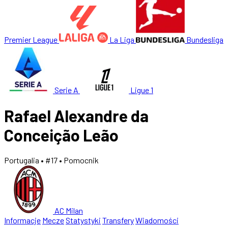
Premier League
La Liga
Bundesliga
Serie A
Ligue 1
Rafael Alexandre da
Conceição Leão
Portugalia
• #17
• Pomocnik
AC Milan
Informacje
Mecze
Statystyki
Transfery
Wiadomości