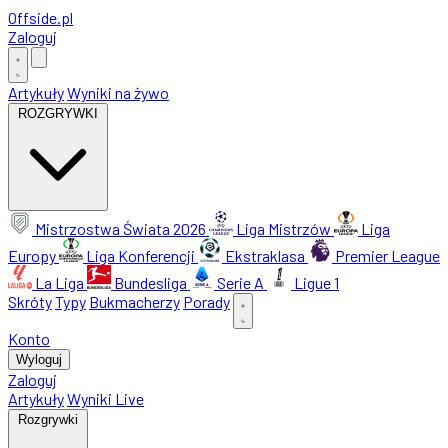
Offside
.
pl
Zaloguj
Artykuły
Wyniki na żywo
ROZGRYWKI
Mistrzostwa Świata 2026
Liga Mistrzów
Liga
Europy
Liga Konferencji
Ekstraklasa
Premier League
La Liga
Bundesliga
Serie A
Ligue 1
Skróty
Typy
Bukmacherzy
Porady
Konto
Wyloguj
Zaloguj
Artykuły
Wyniki Live
Rozgrywki