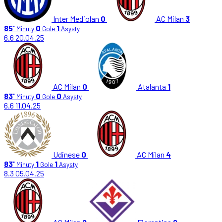
Inter Mediolan
0
AC Milan
3
85'
0
1
Minuty
Gole
Asysty
6.6
20.04.25
AC Milan
0
Atalanta
1
83'
0
0
Minuty
Gole
Asysty
6.6
11.04.25
Udinese
0
AC Milan
4
83'
1
1
Minuty
Gole
Asysty
8.3
05.04.25