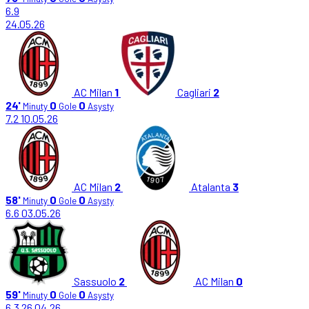
6.9
24.05.26
AC Milan
1
Cagliari
2
24'
0
0
Minuty
Gole
Asysty
7.2
10.05.26
AC Milan
2
Atalanta
3
58'
0
0
Minuty
Gole
Asysty
6.6
03.05.26
Sassuolo
2
AC Milan
0
59'
0
0
Minuty
Gole
Asysty
6.3
26.04.26