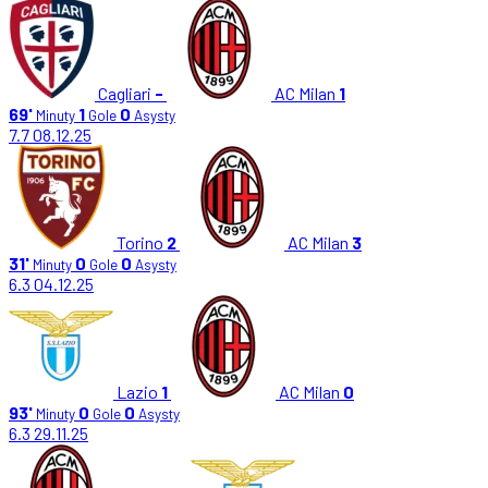
Cagliari
-
AC Milan
1
69'
1
0
Minuty
Gole
Asysty
7.7
08.12.25
Torino
2
AC Milan
3
31'
0
0
Minuty
Gole
Asysty
6.3
04.12.25
Lazio
1
AC Milan
0
93'
0
0
Minuty
Gole
Asysty
6.3
29.11.25