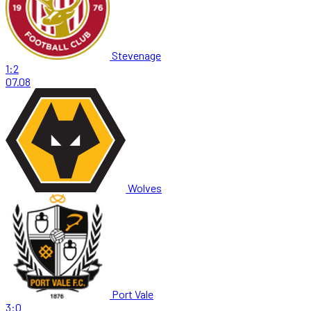
Stevenage
1:2
07.08
Wolves
Port Vale
3:0