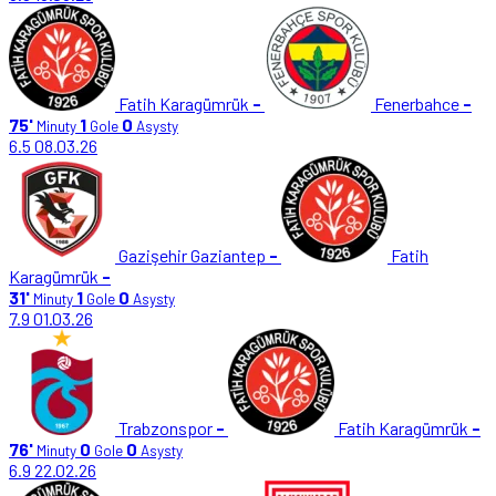
Fatih Karagümrük
-
Fenerbahce
-
75'
1
0
Minuty
Gole
Asysty
6.5
08.03.26
Gazişehir Gaziantep
-
Fatih
Karagümrük
-
31'
1
0
Minuty
Gole
Asysty
7.9
01.03.26
Trabzonspor
-
Fatih Karagümrük
-
76'
0
0
Minuty
Gole
Asysty
6.9
22.02.26