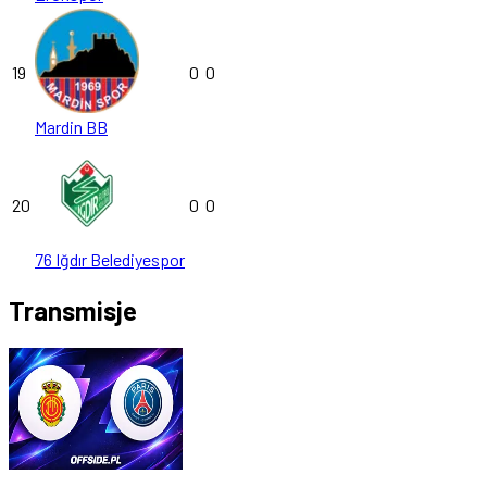
19
0
0
Mardin BB
20
0
0
76 Iğdır Belediyespor
Transmisje