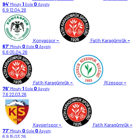
94'
1
0
Minuty
Gole
Asysty
6.9
12.04.26
Konyaspor
-
Fatih Karagümrük
-
67'
0
0
Minuty
Gole
Asysty
6.6
05.04.26
Fatih Karagümrük
-
Rizespor
-
76'
1
0
Minuty
Gole
Asysty
7.6
22.03.26
Kayserispor
-
Fatih Karagümrük
-
77'
0
0
Minuty
Gole
Asysty
6.9
15.03.26