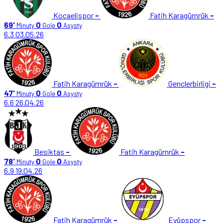
Kocaelispor
-
Fatih Karagümrük
-
69'
0
0
Minuty
Gole
Asysty
6.3
03.05.26
Fatih Karagümrük
-
Genclerbirligi
-
47'
0
0
Minuty
Gole
Asysty
6.6
26.04.26
Besiktas
-
Fatih Karagümrük
-
78'
0
0
Minuty
Gole
Asysty
6.9
19.04.26
Fatih Karagümrük
-
Eyüpspor
-