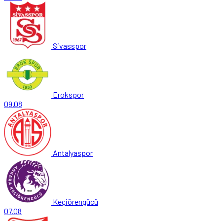
Sivasspor
Erokspor
09.08
Antalyaspor
Keçiörengücü
07.08