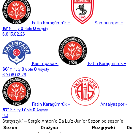
Fatih Karagümrük
-
Samsunspor
-
16'
0
0
Minuty
Gole
Asysty
6.6
15.02.26
Kasimpasa
-
Fatih Karagümrük
-
66'
0
0
Minuty
Gole
Asysty
6.7
08.02.26
Fatih Karagümrük
-
Antalyaspor
-
87'
1
0
Minuty
Gole
Asysty
8.3
Statystyki — Sérgio Antonio Da Luiz Junior
Sezon po sezonie
Sezon
Drużyna
Rozgrywki
Oc