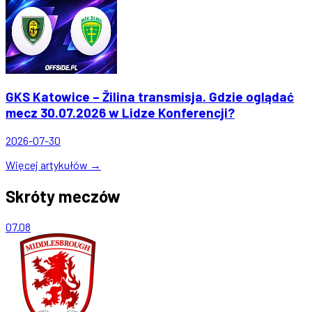
GKS Katowice – Žilina transmisja. Gdzie oglądać
mecz 30.07.2026 w Lidze Konferencji?
2026-07-30
Więcej artykułów →
Skróty meczów
07.08