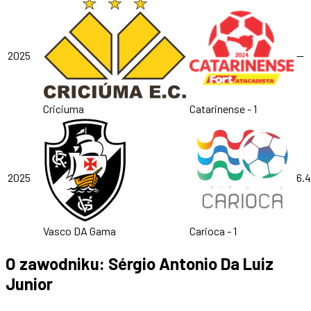
2025
—
Criciuma
Catarinense - 1
2025
6.
Vasco DA Gama
Carioca - 1
O zawodniku: Sérgio Antonio Da Luiz
Junior