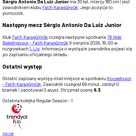
Sérgio Antonio Da Luiz Junior
ma 30 lat, mierzy 180 cm i jest
zawodnikiem klubu
Fatih Karagümrük
. Jego pozycja to
pomocnik.
Następny mecz Sérgio Antonio Da Luiz Junior
Klub
Fatih Karagümrük
rozegra następne spotkanie
76 Iğdır
Belediyespor - Fatih Karagümrük
9 sierpnia 2026, 16:00 w
rozgrywkach
1. Lig
. Informacja o występie zawodnika pojawi się
po zapisaniu oficjalnego składu.
Ostatni występ
Ostatni zapisany występ miał miejsce w spotkaniu
Kocaelispor
- Fatih Karagümrük
. Zawodnik rozegrał 69 minut, zdobył 0
bramek i zanotował 0 asyst. Otrzymał ocenę
6.3
.
Ostatnia kolejka
Regular Season - 1
09.08