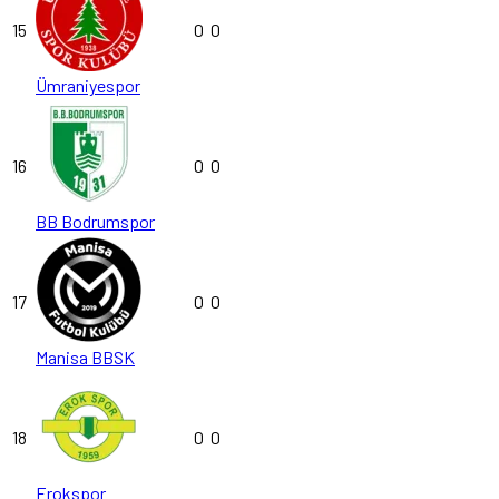
15
0
0
Ümraniyespor
16
0
0
BB Bodrumspor
17
0
0
Manisa BBSK
18
0
0
Erokspor