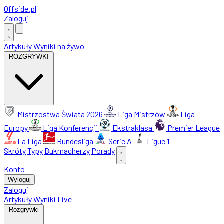
Offside
.
pl
Zaloguj
Artykuły
Wyniki na żywo
ROZGRYWKI
Mistrzostwa Świata 2026
Liga Mistrzów
Liga
Europy
Liga Konferencji
Ekstraklasa
Premier League
La Liga
Bundesliga
Serie A
Ligue 1
Skróty
Typy
Bukmacherzy
Porady
Konto
Wyloguj
Zaloguj
Artykuły
Wyniki Live
Rozgrywki