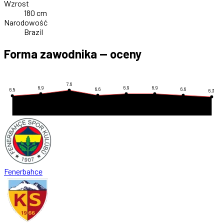
Wzrost
180 cm
Narodowość
Brazil
Forma zawodnika — oceny
7.6
6.9
6.9
6.9
6.6
6.6
6.5
6.3
Fenerbahce