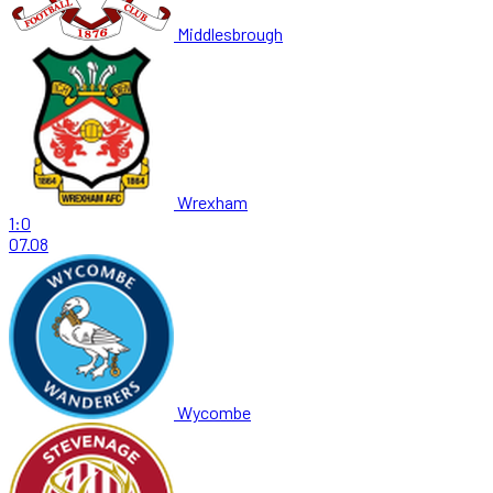
Middlesbrough
Wrexham
1:0
07.08
Wycombe