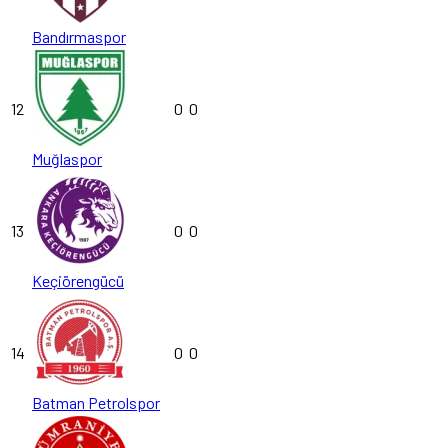
Bandırmaspor
12
0
0
Muğlaspor
13
0
0
Keçiörengücü
14
0
0
Batman Petrolspor