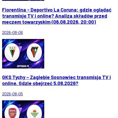
Fiorentina - Deportivo La Coruna: gdzie oglądać
transmisję TV i online? Analiza składów przed
meczem towarzyskim (06.08.2026, 20:00)
2026-08-06
GKS Tychy – Zaglebie Sosnowiec transmisja TV i
online. Gdzie obejrzeć 5.08.2026?
2026-08-05