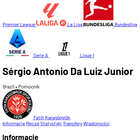
Premier League
La Liga
Bundesliga
Serie A
Ligue 1
Sérgio Antonio Da Luiz Junior
Brazil
• Pomocnik
Fatih Karagümrük
Informacje
Mecze
Statystyki
Transfery
Wiadomości
Informacje