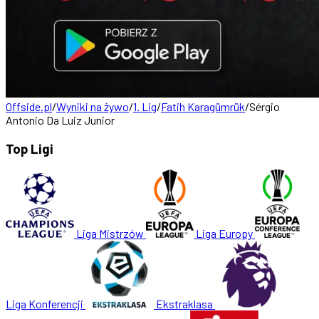
Offside.pl
/
Wyniki na żywo
/
1. Lig
/
Fatih Karagümrük
/
Sérgio
Antonio Da Luiz Junior
Top Ligi
Liga Mistrzów
Liga Europy
Liga Konferencji
Ekstraklasa