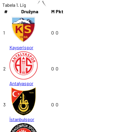
Tabela 1. Lig
#
Drużyna
M
Pkt
1
0
0
Kayserispor
2
0
0
Antalyaspor
3
0
0
İstanbulspor