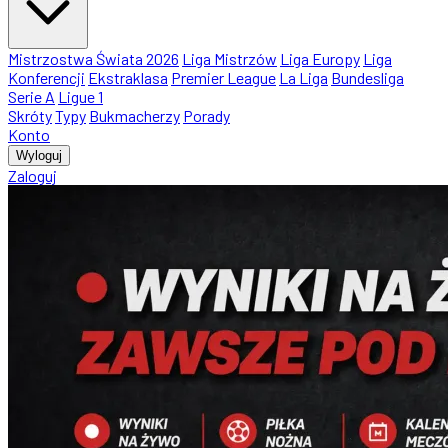
Mistrzostwa Świata 2026
Liga Mistrzów
Liga Europy
Liga
Konferencji
Ekstraklasa
Premier League
La Liga
Bundesliga
Serie A
Ligue 1
Skróty
Typy
Bukmacherzy
Porady
Konto
Wyloguj
Zaloguj