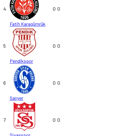
4
0
0
Fatih Karagümrük
5
0
0
Pendikspor
6
0
0
Sarıyer
7
0
0
Sivasspor