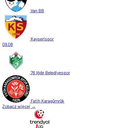
Van BB
Kayserispor
09.08
76 Iğdır Belediyespor
Fatih Karagümrük
Zobacz więcej →