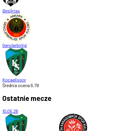
Besiktas
Genclerbirligi
Kocaelispor
Średnia ocena
6.79
Ostatnie mecze
10.05.26