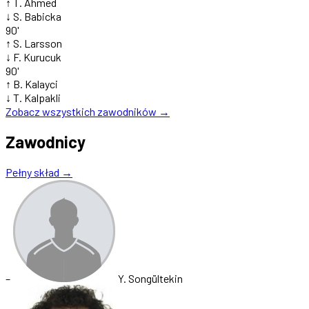
↑
T. Ahmed
↓
S. Babicka
90'
↑
S. Larsson
↓
F. Kurucuk
90'
↑
B. Kalayci
↓
T. Kalpakli
Zobacz wszystkich zawodników →
Zawodnicy
Pełny skład →
–
Y. Songültekin