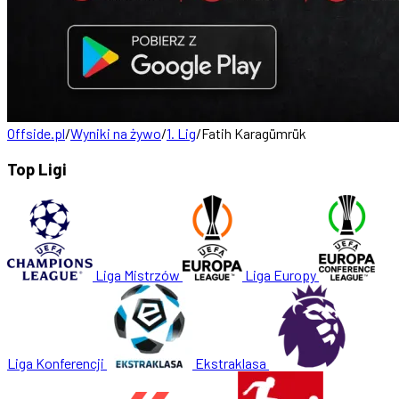
Offside.pl
/
Wyniki na żywo
/
1. Lig
/
Fatih Karagümrük
Top Ligi
Liga Mistrzów
Liga Europy
Liga Konferencji
Ekstraklasa