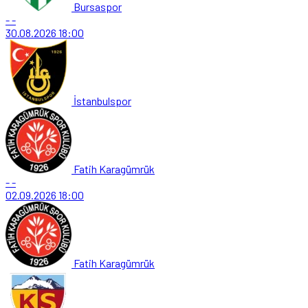
Bursaspor
-
-
30.08.2026
18:00
İstanbulspor
Fatih Karagümrük
-
-
02.09.2026
18:00
Fatih Karagümrük