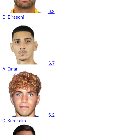
6.9
D. Biraschi
6.7
A. Çınar
6.2
Ç. Kurukalıp