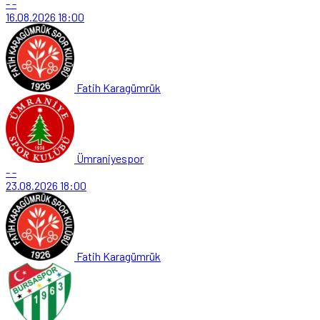
-
-
16.08.2026
18:00
Fatih Karagümrük
Ümraniyespor
-
-
23.08.2026
18:00
Fatih Karagümrük