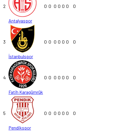
2
0
0
0
0
0
0
0
Antalyaspor
3
0
0
0
0
0
0
0
İstanbulspor
4
0
0
0
0
0
0
0
Fatih Karagümrük
5
0
0
0
0
0
0
0
Pendikspor