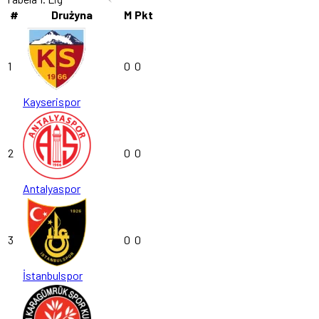
#
Drużyna
M
Pkt
1
0
0
Kayserispor
2
0
0
Antalyaspor
3
0
0
İstanbulspor