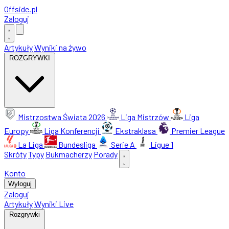
Offside
.
pl
Zaloguj
Artykuły
Wyniki na żywo
ROZGRYWKI
Mistrzostwa Świata 2026
Liga Mistrzów
Liga
Europy
Liga Konferencji
Ekstraklasa
Premier League
La Liga
Bundesliga
Serie A
Ligue 1
Skróty
Typy
Bukmacherzy
Porady
Konto
Wyloguj
Zaloguj
Artykuły
Wyniki Live
Rozgrywki