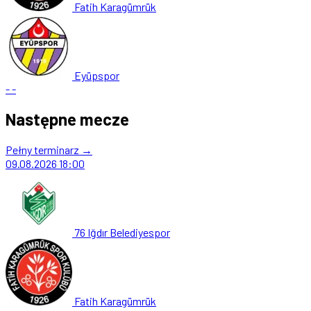
Fatih Karagümrük
Eyüpspor
-
-
Następne mecze
Pełny terminarz →
09.08.2026
18:00
76 Iğdır Belediyespor
Fatih Karagümrük