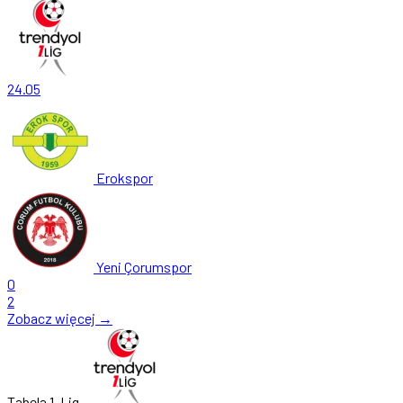
24.05
Erokspor
Yeni Çorumspor
0
2
Zobacz więcej →
Tabela 1. Lig