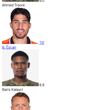
6.0
Ahmed Traore
7.0
B. Özcan
6.6
Baris Kalayci