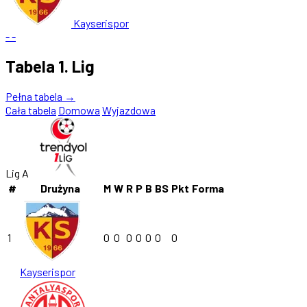
Kayserispor
-
-
Tabela 1. Lig
Pełna tabela →
Cała tabela
Domowa
Wyjazdowa
Lig A
#
Drużyna
M
W
R
P
B
BS
Pkt
Forma
1
0
0
0
0
0
0
0
Kayserispor