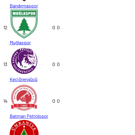
Bandırmaspor
12
0
0
Muğlaspor
13
0
0
Keçiörengücü
14
0
0
Batman Petrolspor