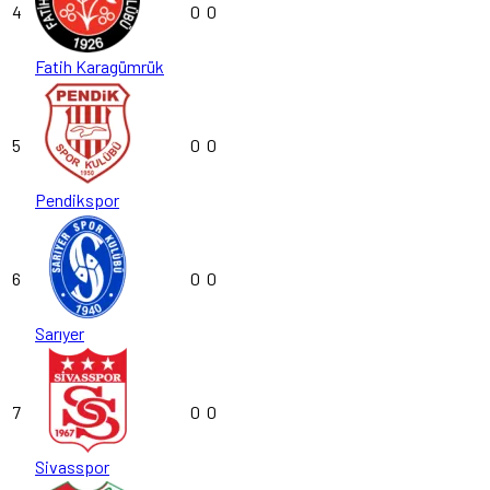
4
0
0
Fatih Karagümrük
5
0
0
Pendikspor
6
0
0
Sarıyer
7
0
0
Sivasspor