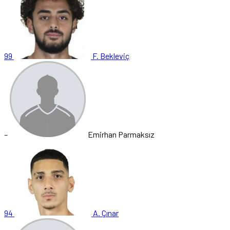
99
F. Bekleviç
–
Emirhan Parmaksız
94
A. Çınar