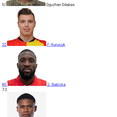
51
Oguzhan Odabas
22
F. Kurucuk
80
S. Babicka
7.2