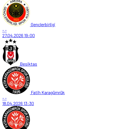
Genclerbirligi
-
-
27.04.2026
19:00
Besiktas
Fatih Karagümrük
-
-
18.04.2026
13:30