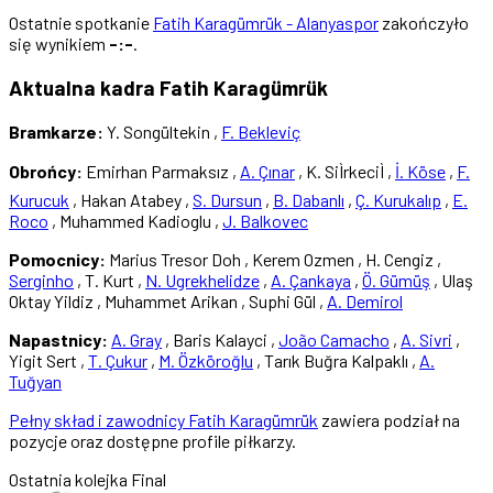
Ostatnie spotkanie
Fatih Karagümrük - Alanyaspor
zakończyło
się wynikiem
-:-
.
Aktualna kadra Fatih Karagümrük
Bramkarze:
Y. Songültekin ,
F. Bekleviç
Obrońcy:
Emirhan Parmaksız ,
A. Çınar
, K. SiÌrkeciÌ ,
İ. Köse
,
F.
Kurucuk
, Hakan Atabey ,
S. Dursun
,
B. Dabanlı
,
Ç. Kurukalıp
,
E.
Roco
, Muhammed Kadioglu ,
J. Balkovec
Pomocnicy:
Marius Tresor Doh , Kerem Ozmen , H. Cengiz ,
Serginho
, T. Kurt ,
N. Ugrekhelidze
,
A. Çankaya
,
Ö. Gümüş
, Ulaş
Oktay Yildiz , Muhammet Arikan , Suphi Gül ,
A. Demirol
Napastnicy:
A. Gray
, Baris Kalayci ,
João Camacho
,
A. Sivri
,
Yigit Sert ,
T. Çukur
,
M. Özköroğlu
, Tarık Buğra Kalpaklı ,
A.
Tuğyan
Pełny skład i zawodnicy Fatih Karagümrük
zawiera podział na
pozycje oraz dostępne profile piłkarzy.
Ostatnia kolejka
Final