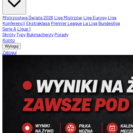
Mistrzostwa Świata 2026
Liga Mistrzów
Liga Europy
Liga
Konferencji
Ekstraklasa
Premier League
La Liga
Bundesliga
Serie A
Ligue 1
Skróty
Typy
Bukmacherzy
Porady
Konto
Wyloguj
Zaloguj