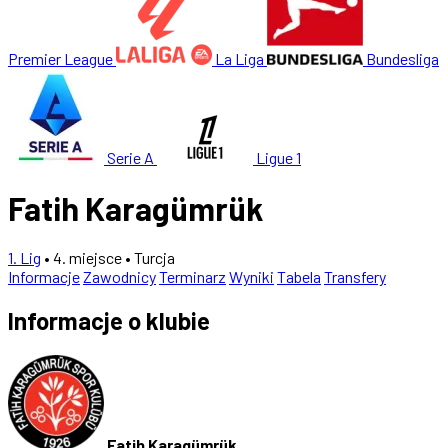
Premier League
La Liga
Bundesliga
Serie A
Ligue 1
Fatih Karagümrük
1. Lig
• 4. miejsce
• Turcja
Informacje
Zawodnicy
Terminarz
Wyniki
Tabela
Transfery
Informacje o klubie
Fatih Karagümrük