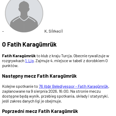
–
K. SiÌrkeciÌ
O Fatih Karagümrük
Fatih Karagümrük
to klub z kraju Turcja. Obecnie rywalizuje w
rozgrywkach
1. Lig
. Zajmuje 4. miejsce w tabeli z dorobkiem 0
punktów.
Następny mecz Fatih Karagümrük
Kolejne spotkanie to
76 Iğdır Belediyespor - Fatih Karagümrük
,
zaplanowane na 9 sierpnia 2026, 16:00. Na stronie meczu
dostępne będą wynik, przebieg spotkania, składy i statystyki,
jeśli zakres danych ligi je obejmuje.
Poprzedni mecz Fatih Karagümrük