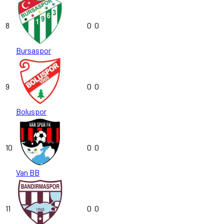
8
0
0
Bursaspor
9
0
0
Boluspor
10
0
0
Van BB
11
0
0