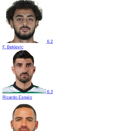
6.2
F. Bekleviç
6.3
Ricardo Esgaio