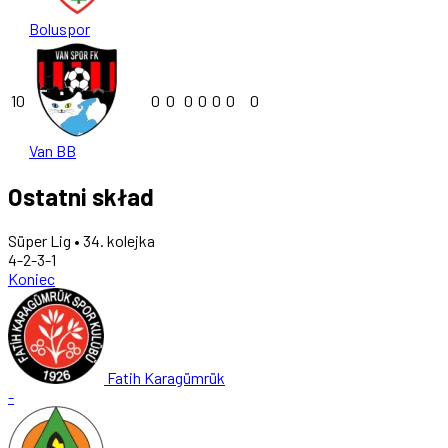
Boluspor
10
0
0
0
0
0
0
0
Van BB
Ostatni skład
Süper Lig • 34. kolejka
4-2-3-1
Koniec
Fatih Karagümrük
-