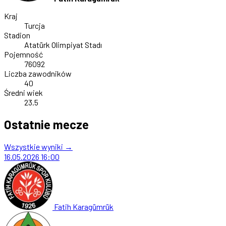
Kraj
Turcja
Stadion
Atatürk Olimpiyat Stadı
Pojemność
76092
Liczba zawodników
40
Średni wiek
23.5
Ostatnie mecze
Wszystkie wyniki →
16.05.2026
16:00
Fatih Karagümrük