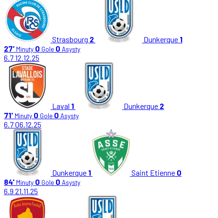
Strasbourg
2
Dunkerque
1
27'
0
0
Minuty
Gole
Asysty
6.7
12.12.25
Laval
1
Dunkerque
2
71'
0
0
Minuty
Gole
Asysty
6.7
06.12.25
Dunkerque
1
Saint Etienne
0
84'
0
0
Minuty
Gole
Asysty
6.9
21.11.25