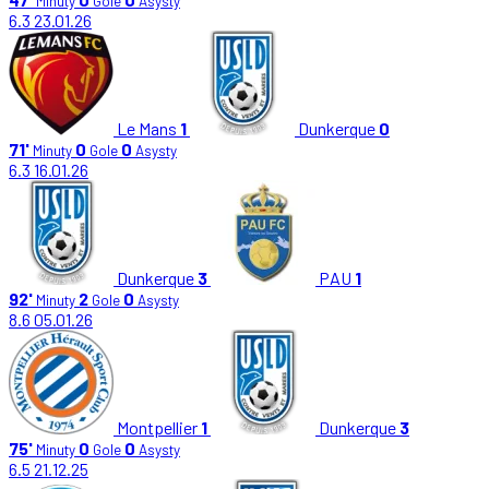
Minuty
Gole
Asysty
6.3
23.01.26
Le Mans
1
Dunkerque
0
71'
0
0
Minuty
Gole
Asysty
6.3
16.01.26
Dunkerque
3
PAU
1
92'
2
0
Minuty
Gole
Asysty
8.6
05.01.26
Montpellier
1
Dunkerque
3
75'
0
0
Minuty
Gole
Asysty
6.5
21.12.25