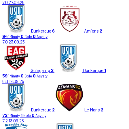
7.0
27.09.25
Dunkerque
6
Amiens
2
94'
0
0
Minuty
Gole
Asysty
7.0
23.09.25
Guingamp
2
Dunkerque
1
59'
0
0
Minuty
Gole
Asysty
6.0
19.09.25
Dunkerque
2
Le Mans
2
72'
1
0
Minuty
Gole
Asysty
7.2
13.09.25