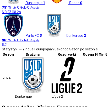
Dunkerque
1
Rodez
0
79'
0
0
Minuty
Gole
Asysty
6.9
23.08.24
Paris FC
3
Dunkerque
2
96'
0
0
Minuty
Gole
Asysty
6.2
Statystyki — Yirigue Foungognan Sekongo
Sezon po sezonie
Sezon
Drużyna
Rozgrywki
Ocena
M
Min
2024
—
—
—
Dunkerque
Ligue 2