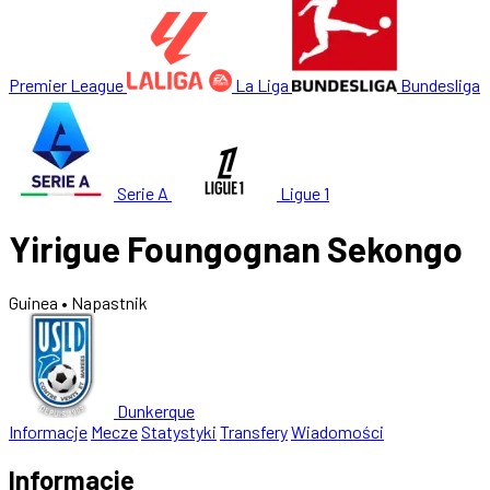
Premier League
La Liga
Bundesliga
Serie A
Ligue 1
Yirigue Foungognan Sekongo
Guinea
• Napastnik
Dunkerque
Informacje
Mecze
Statystyki
Transfery
Wiadomości
Informacje