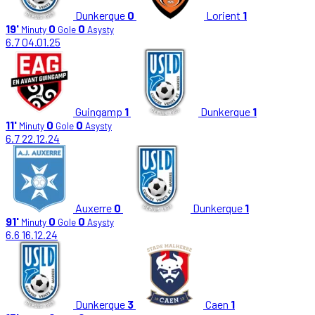
Dunkerque
0
Lorient
1
19'
0
0
Minuty
Gole
Asysty
6.7
04.01.25
Guingamp
1
Dunkerque
1
11'
0
0
Minuty
Gole
Asysty
6.7
22.12.24
Auxerre
0
Dunkerque
1
91'
0
0
Minuty
Gole
Asysty
6.6
16.12.24
Dunkerque
3
Caen
1