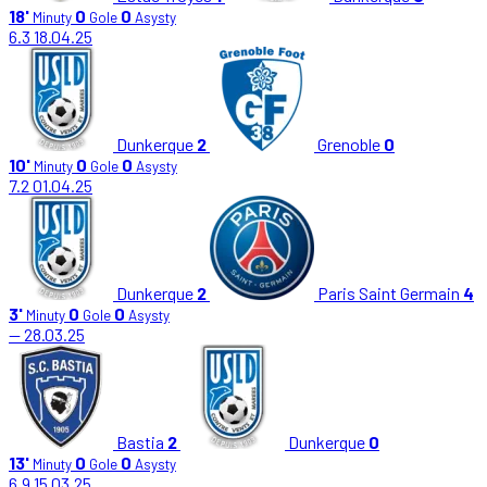
18'
0
0
Minuty
Gole
Asysty
6.3
18.04.25
Dunkerque
2
Grenoble
0
10'
0
0
Minuty
Gole
Asysty
7.2
01.04.25
Dunkerque
2
Paris Saint Germain
4
3'
0
0
Minuty
Gole
Asysty
—
28.03.25
Bastia
2
Dunkerque
0
13'
0
0
Minuty
Gole
Asysty
6.9
15.03.25