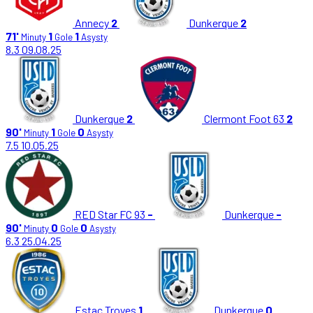
Annecy
2
Dunkerque
2
71'
1
1
Minuty
Gole
Asysty
8.3
09.08.25
Dunkerque
2
Clermont Foot 63
2
90'
1
0
Minuty
Gole
Asysty
7.5
10.05.25
RED Star FC 93
-
Dunkerque
-
90'
0
0
Minuty
Gole
Asysty
6.3
25.04.25
Estac Troyes
1
Dunkerque
0