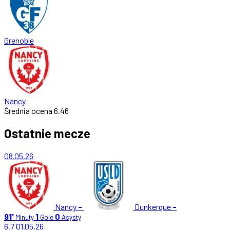
Grenoble
Nancy
Średnia ocena
6.46
Ostatnie mecze
08.05.26
Nancy
-
Dunkerque
-
91'
1
0
Minuty
Gole
Asysty
6.7
01.05.26