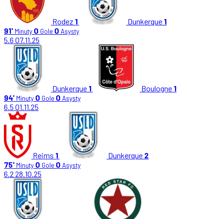
Rodez
1
Dunkerque
1
91'
0
0
Minuty
Gole
Asysty
5.6
07.11.25
Dunkerque
1
Boulogne
1
94'
0
0
Minuty
Gole
Asysty
6.5
01.11.25
Reims
1
Dunkerque
2
75'
0
0
Minuty
Gole
Asysty
6.2
28.10.25