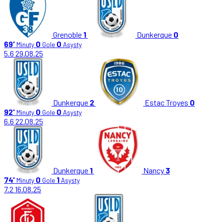
Grenoble
1
Dunkerque
0
69'
0
0
Minuty
Gole
Asysty
5.6
29.08.25
Dunkerque
2
Estac Troyes
0
92'
0
0
Minuty
Gole
Asysty
6.6
22.08.25
Dunkerque
1
Nancy
3
74'
0
1
Minuty
Gole
Asysty
7.2
16.08.25