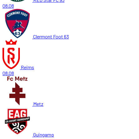
08.08
Clermont Foot 63
Reims
08.08
Metz
Guingamp