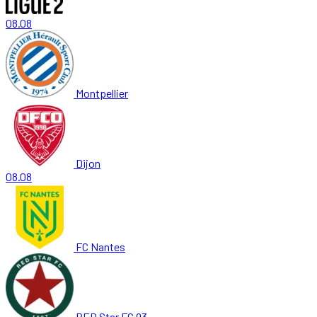
08.08
Montpellier
Dijon
08.08
FC Nantes
RED Star FC 93