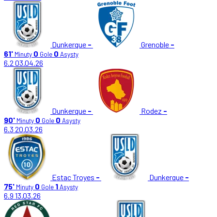
Dunkerque
-
Grenoble
-
61'
0
0
Minuty
Gole
Asysty
6.2
03.04.26
Dunkerque
-
Rodez
-
90'
0
0
Minuty
Gole
Asysty
6.3
20.03.26
Estac Troyes
-
Dunkerque
-
75'
0
1
Minuty
Gole
Asysty
6.9
13.03.26