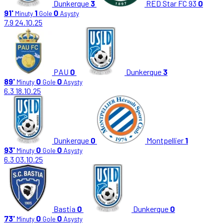
Dunkerque
3
RED Star FC 93
0
91'
1
0
Minuty
Gole
Asysty
7.9
24.10.25
PAU
0
Dunkerque
3
89'
0
0
Minuty
Gole
Asysty
6.3
18.10.25
Dunkerque
0
Montpellier
1
93'
0
0
Minuty
Gole
Asysty
6.3
03.10.25
Bastia
0
Dunkerque
0
73'
0
0
Minuty
Gole
Asysty