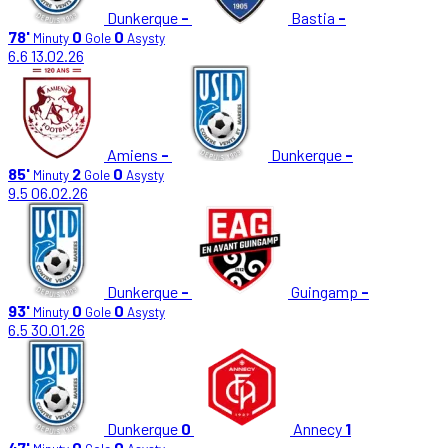
Dunkerque
-
Bastia
-
78'
0
0
Minuty
Gole
Asysty
6.6
13.02.26
Amiens
-
Dunkerque
-
85'
2
0
Minuty
Gole
Asysty
9.5
06.02.26
Dunkerque
-
Guingamp
-
93'
0
0
Minuty
Gole
Asysty
6.5
30.01.26
Dunkerque
0
Annecy
1
47'
0
0