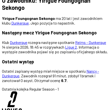
O zawodniku: Yirigue Foungognan
Sekongo
Yirigue Foungognan Sekongo
ma 20 lat i jest zawodnikiem
klubu
Dunkerque
. Jego pozycja to napastnik.
Następny mecz Yirigue Foungognan Sekongo
Klub
Dunkerque
rozegra następne spotkanie
Reims - Dunkerque
14 sierpnia 2026, 18:45 w rozgrywkach
Ligue 2
. Informacja o
występie zawodnika pojawi się po zapisaniu oficjalnego składu.
Ostatni występ
Ostatni zapisany występ miał miejsce w spotkaniu
Nancy -
Dunkerque
. Zawodnik rozegrał 91 minut, zdobył 1 bramek i
zanotował 0 asyst. Otrzymał ocenę
6.7
.
Ostatnia kolejka
Regular Season - 1