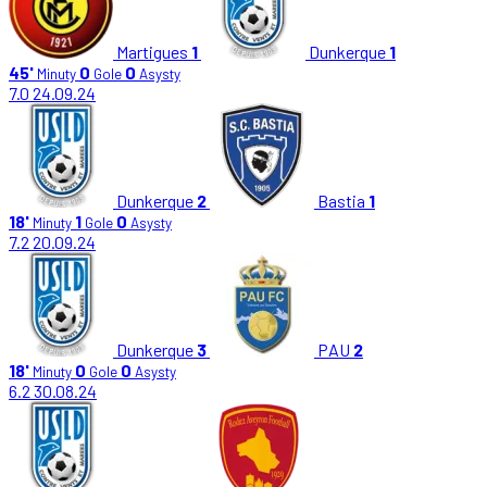
Martigues
1
Dunkerque
1
45'
0
0
Minuty
Gole
Asysty
7.0
24.09.24
Dunkerque
2
Bastia
1
18'
1
0
Minuty
Gole
Asysty
7.2
20.09.24
Dunkerque
3
PAU
2
18'
0
0
Minuty
Gole
Asysty
6.2
30.08.24