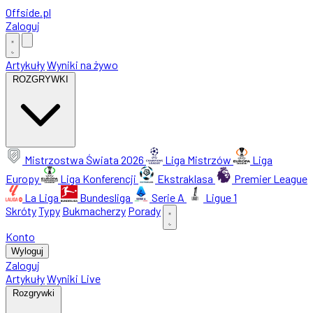
Offside
.
pl
Zaloguj
Artykuły
Wyniki na żywo
ROZGRYWKI
Mistrzostwa Świata 2026
Liga Mistrzów
Liga
Europy
Liga Konferencji
Ekstraklasa
Premier League
La Liga
Bundesliga
Serie A
Ligue 1
Skróty
Typy
Bukmacherzy
Porady
Konto
Wyloguj
Zaloguj
Artykuły
Wyniki Live
Rozgrywki