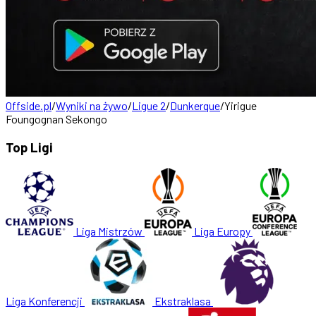
Offside.pl
/
Wyniki na żywo
/
Ligue 2
/
Dunkerque
/
Yirigue
Foungognan Sekongo
Top Ligi
Liga Mistrzów
Liga Europy
Liga Konferencji
Ekstraklasa