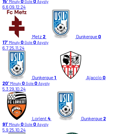
15'
0
0
Minuty
Gole
Asysty
6.6
09.12.24
Metz
2
Dunkerque
0
17'
0
0
Minuty
Gole
Asysty
6.7
25.11.24
Dunkerque
1
Ajaccio
0
20'
0
0
Minuty
Gole
Asysty
5.3
29.10.24
Lorient
4
Dunkerque
2
91'
0
0
Minuty
Gole
Asysty
5.9
25.10.24