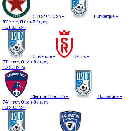
RED Star FC 93
-
Dunkerque
-
91'
0
0
Minuty
Gole
Asysty
6.5
06.03.26
Dunkerque
-
Reims
-
77'
0
0
Minuty
Gole
Asysty
6.2
27.02.26
Clermont Foot 63
-
Dunkerque
-
74'
0
0
Minuty
Gole
Asysty
6.3
20.02.26