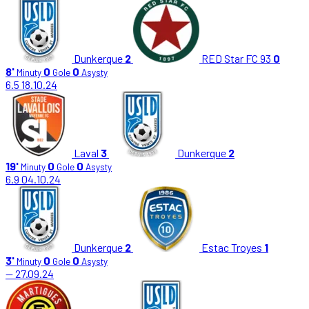
Dunkerque
2
RED Star FC 93
0
8'
0
0
Minuty
Gole
Asysty
6.5
18.10.24
Laval
3
Dunkerque
2
19'
0
0
Minuty
Gole
Asysty
6.9
04.10.24
Dunkerque
2
Estac Troyes
1
3'
0
0
Minuty
Gole
Asysty
—
27.09.24