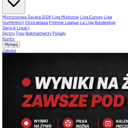
Mistrzostwa Świata 2026
Liga Mistrzów
Liga Europy
Liga
Konferencji
Ekstraklasa
Premier League
La Liga
Bundesliga
Serie A
Ligue 1
Skróty
Typy
Bukmacherzy
Porady
Konto
Wyloguj
Zaloguj