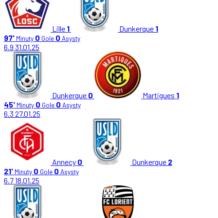
Lille
1
Dunkerque
1
97'
0
0
Minuty
Gole
Asysty
6.9
31.01.25
Dunkerque
0
Martigues
1
45'
0
0
Minuty
Gole
Asysty
6.3
27.01.25
Annecy
0
Dunkerque
2
21'
0
0
Minuty
Gole
Asysty
6.7
18.01.25