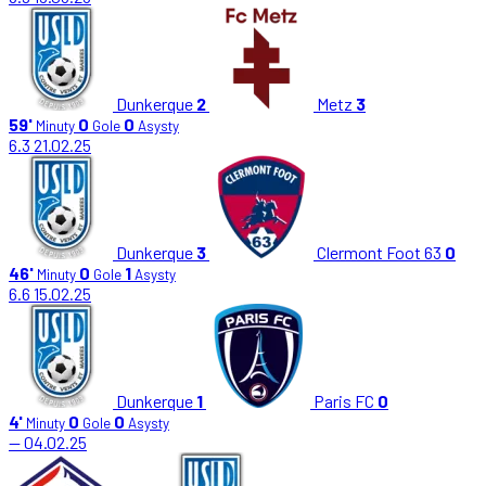
Dunkerque
2
Metz
3
59'
0
0
Minuty
Gole
Asysty
6.3
21.02.25
Dunkerque
3
Clermont Foot 63
0
46'
0
1
Minuty
Gole
Asysty
6.6
15.02.25
Dunkerque
1
Paris FC
0
4'
0
0
Minuty
Gole
Asysty
—
04.02.25