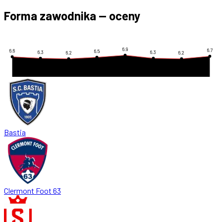
Forma zawodnika — oceny
6.9
6.7
6.6
6.5
6.3
6.3
6.2
6.2
Bastia
Clermont Foot 63