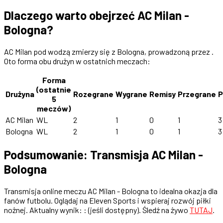
Dlaczego warto obejrzeć AC Milan -
Bologna?
AC Milan pod wodzą zmierzy się z Bologna, prowadzoną przez .
Oto forma obu drużyn w ostatnich meczach:
Forma
(ostatnie
Drużyna
Rozegrane
Wygrane
Remisy
Przegrane
P
5
meczów)
AC Milan
WL
2
1
0
1
3
Bologna
WL
2
1
0
1
3
Podsumowanie: Transmisja AC Milan -
Bologna
Transmisja online meczu AC Milan - Bologna to idealna okazja dla
fanów futbolu. Oglądaj na Eleven Sports i wspieraj rozwój piłki
nożnej. Aktualny wynik: : (jeśli dostępny). Śledź na żywo
TUTAJ
.