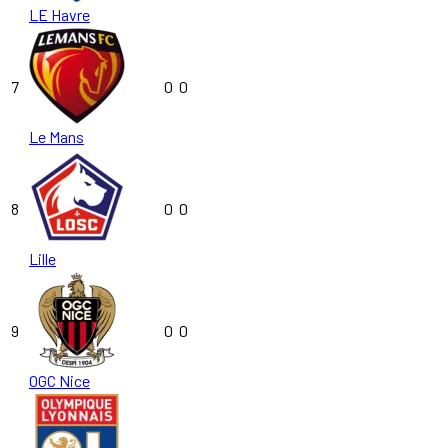
LE Havre
7
0
0
Le Mans
8
0
0
Lille
9
0
0
OGC Nice