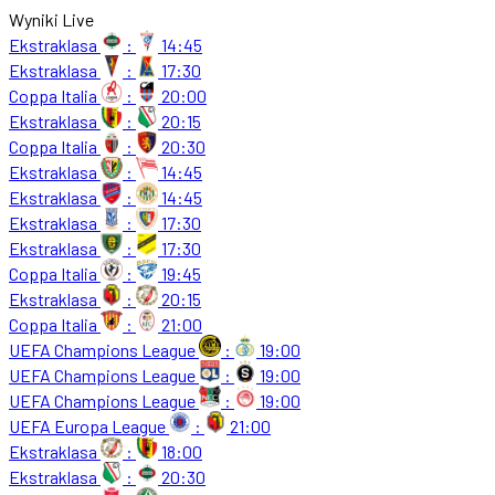
Wyniki Live
Ekstraklasa
:
14:45
Ekstraklasa
:
17:30
Coppa Italia
:
20:00
Ekstraklasa
:
20:15
Coppa Italia
:
20:30
Ekstraklasa
:
14:45
Ekstraklasa
:
14:45
Ekstraklasa
:
17:30
Ekstraklasa
:
17:30
Coppa Italia
:
19:45
Ekstraklasa
:
20:15
Coppa Italia
:
21:00
UEFA Champions League
:
19:00
UEFA Champions League
:
19:00
UEFA Champions League
:
19:00
UEFA Europa League
:
21:00
Ekstraklasa
:
18:00
Ekstraklasa
:
20:30