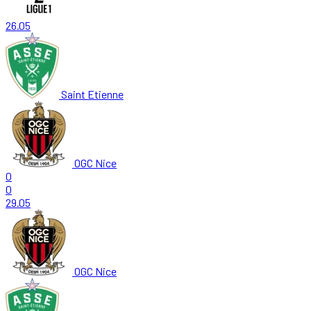
26.05
Saint Etienne
OGC Nice
0
0
29.05
OGC Nice