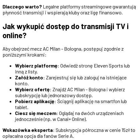
Dlaczego warto?
Legalne platformy streamingowe gwarantują
płynność transmisji i wspierają kluby oraz ligę finansowo.
Jak wykupić dostęp do transmisji TV i
online?
Aby obejrzeć mecz AC Milan - Bologna, postępuj zgodnie z
poniższymi krokami:
Wybierz platformę
: Odwiedź stronę Eleven Sports lub
inną z listy.
Załóż konto
: Zarejestruj się lub zaloguj na istniejące
konto.
Wybierz ofertę
: Znajdź AC Milan - Bologna i wybierz
subskrypcję lub jednorazowy dostęp.
Pobierz aplikację
: Ściągnij aplikację na smartfon lub
tablet.
Ciesz się meczem
: Oglądaj na dwóch urządzeniach
jednocześnie (np. w Canal+ Online).
Wskazówka eksperta
: Subskrypcja półroczna w cenie 15zł to
opłacalna opcja dla fanów Serie A.