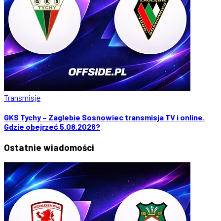
Transmisje
GKS Tychy – Zaglebie Sosnowiec transmisja TV i online.
Gdzie obejrzeć 5.08.2026?
Ostatnie
wiadomości