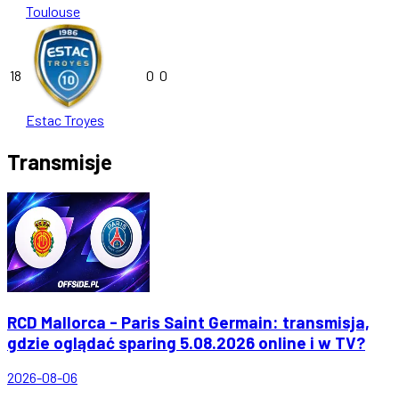
Toulouse
18
0
0
Estac Troyes
Transmisje
RCD Mallorca - Paris Saint Germain: transmisja,
gdzie oglądać sparing 5.08.2026 online i w TV?
2026-08-06