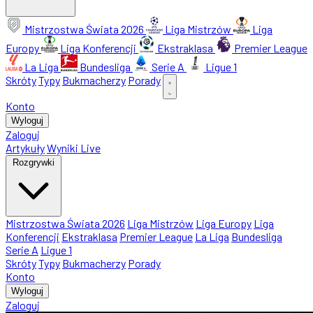
Mistrzostwa Świata 2026
Liga Mistrzów
Liga
Europy
Liga Konferencji
Ekstraklasa
Premier League
La Liga
Bundesliga
Serie A
Ligue 1
Skróty
Typy
Bukmacherzy
Porady
Konto
Wyloguj
Zaloguj
Artykuły
Wyniki Live
Rozgrywki
Mistrzostwa Świata 2026
Liga Mistrzów
Liga Europy
Liga
Konferencji
Ekstraklasa
Premier League
La Liga
Bundesliga
Serie A
Ligue 1
Skróty
Typy
Bukmacherzy
Porady
Konto
Wyloguj
Zaloguj