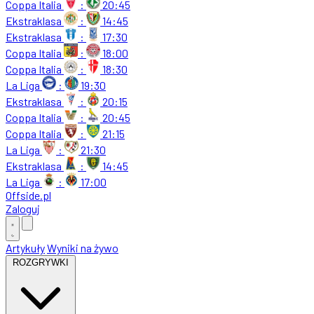
Coppa Italia
:
20:45
Ekstraklasa
:
14:45
Ekstraklasa
:
17:30
Coppa Italia
:
18:00
Coppa Italia
:
18:30
La Liga
:
19:30
Ekstraklasa
:
20:15
Coppa Italia
:
20:45
Coppa Italia
:
21:15
La Liga
:
21:30
Ekstraklasa
:
14:45
La Liga
:
17:00
Offside
.
pl
Zaloguj
Artykuły
Wyniki na żywo
ROZGRYWKI