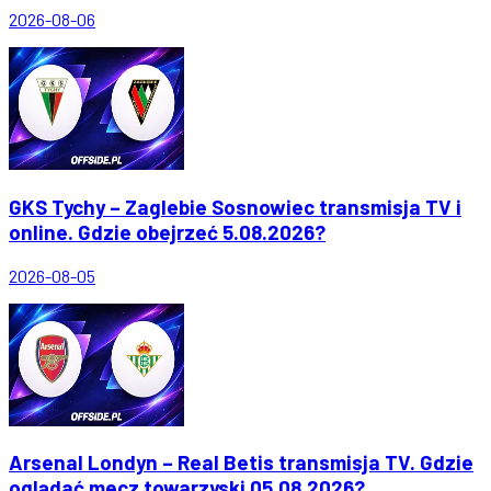
2026-08-06
GKS Tychy – Zaglebie Sosnowiec transmisja TV i
online. Gdzie obejrzeć 5.08.2026?
2026-08-05
Arsenal Londyn – Real Betis transmisja TV. Gdzie
oglądać mecz towarzyski 05.08.2026?