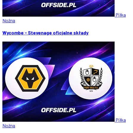
Piłka
Nożna
Wycombe - Stevenage oficjalne składy
Piłka
Nożna