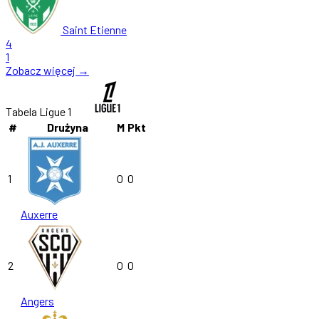
Saint Etienne
4
1
Zobacz więcej →
Tabela Ligue 1
#
Drużyna
M
Pkt
1
0
0
Auxerre
2
0
0
Angers