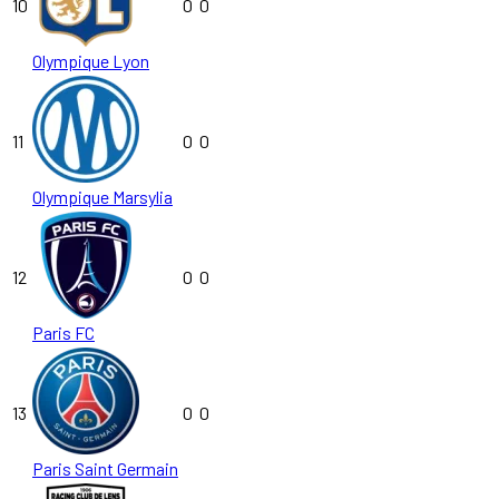
10
0
0
Olympique Lyon
11
0
0
Olympique Marsylia
12
0
0
Paris FC
13
0
0
Paris Saint Germain