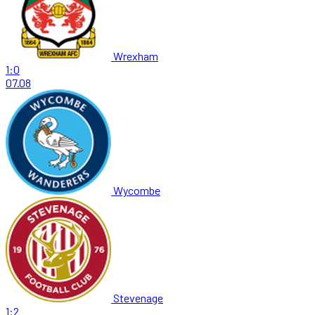
Wrexham
1:0
07.08
Wycombe
Stevenage
1:2