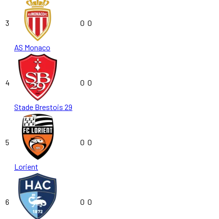
3
0
0
AS Monaco
4
0
0
Stade Brestois 29
5
0
0
Lorient
6
0
0