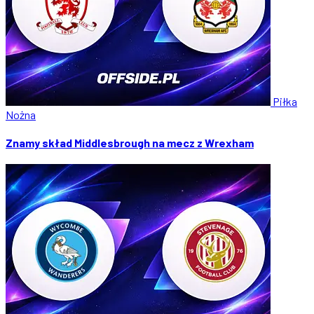
Piłka
Nożna
Znamy skład Middlesbrough na mecz z Wrexham