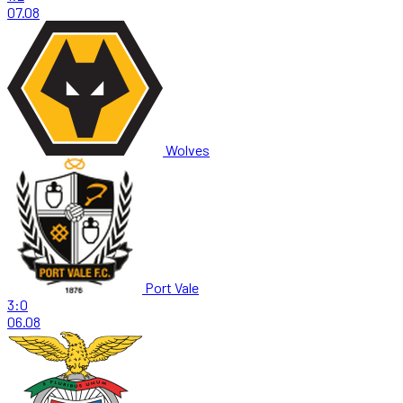
07.08
Wolves
Port Vale
3:0
06.08