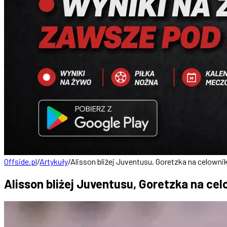
Offside.pl
/
Artykuły
/
Alisson bliżej Juventusu, Goretzka na celowni
Alisson bliżej Juventusu, Goretzka na ce