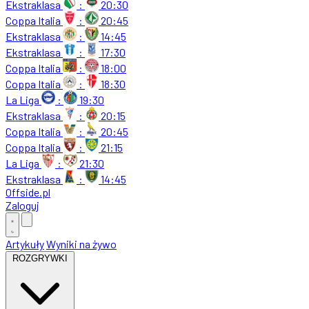
Ekstraklasa
:
20:30
Coppa Italia
:
20:45
Ekstraklasa
:
14:45
Ekstraklasa
:
17:30
Coppa Italia
:
18:00
Coppa Italia
:
18:30
La Liga
:
19:30
Ekstraklasa
:
20:15
Coppa Italia
:
20:45
Coppa Italia
:
21:15
La Liga
:
21:30
Ekstraklasa
:
14:45
Offside
.
pl
Zaloguj
Artykuły
Wyniki na żywo
ROZGRYWKI