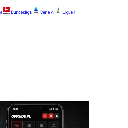
ga
Bundesliga
Serie A
Ligue 1