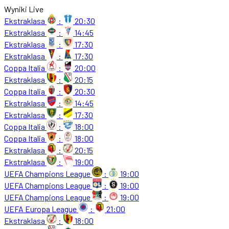
Wyniki Live
Ekstraklasa
:
20:30
Ekstraklasa
:
14:45
Ekstraklasa
:
17:30
Ekstraklasa
:
17:30
Coppa Italia
:
20:00
Ekstraklasa
:
20:15
Coppa Italia
:
20:30
Ekstraklasa
:
14:45
Ekstraklasa
:
17:30
Coppa Italia
:
18:00
Coppa Italia
:
18:00
Ekstraklasa
:
20:15
Ekstraklasa
:
19:00
UEFA Champions League
:
19:00
UEFA Champions League
:
19:00
UEFA Champions League
:
19:00
UEFA Europa League
:
21:00
Ekstraklasa
:
18:00