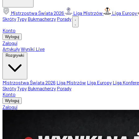
Mistrzostwa Świata 2026
Liga Mistrzów
Liga Europy
Skróty
Typy
Bukmacherzy
Porady
Konto
Wyloguj
Zaloguj
Artykuły
Wyniki Live
Rozgrywki
Mistrzostwa Świata 2026
Liga Mistrzów
Liga Europy
Liga Konfere
Skróty
Typy
Bukmacherzy
Porady
Konto
Wyloguj
Zaloguj