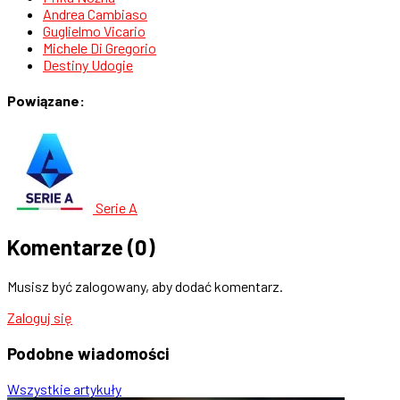
Andrea Cambiaso
Guglielmo Vicario
Michele Di Gregorio
Destiny Udogie
Powiązane:
Serie A
Komentarze
(0)
Musisz być zalogowany, aby dodać komentarz.
Zaloguj się
Podobne
wiadomości
Wszystkie artykuły