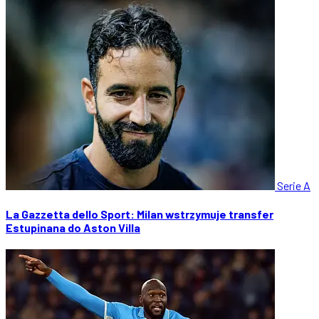
Serie A
La Gazzetta dello Sport: Milan wstrzymuje transfer
Estupinana do Aston Villa