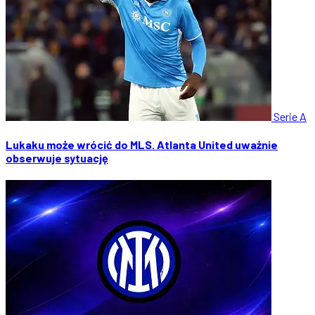
Serie A
Lukaku może wrócić do MLS. Atlanta United uważnie
obserwuje sytuację