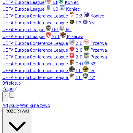
UEFA Europa League
1:1
Koniec
UEFA Europa League
1:0
Koniec
UEFA Europa Conference League
0:3
Koniec
UEFA Europa Conference League
1:2
75'
UEFA Europa League
0:1
56'
UEFA Europa League
2:0
Przerwa
UEFA Europa Conference League
2:0
Przerwa
UEFA Europa Conference League
2:0
Przerwa
UEFA Europa Conference League
2:0
Przerwa
UEFA Europa Conference League
0:0
32'
UEFA Europa Conference League
1:0
34'
UEFA Europa Conference League
1:0
32'
Offside
.
pl
Zaloguj
Artykuły
Wyniki na żywo
ROZGRYWKI