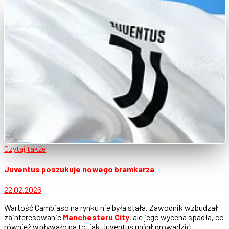
Czytaj także
Juventus poszukuje nowego bramkarza
22.02.2026
Wartość Cambiaso na rynku nie była stała. Zawodnik wzbudzał
zainteresowanie
Manchesteru City
, ale jego wycena spadła, co
również wpływało na to, jak Juventus mógł prowadzić