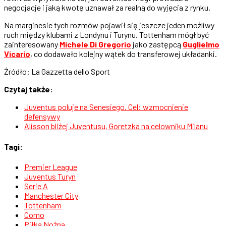
negocjacje i jaką kwotę uznawał za realną do wyjęcia z rynku.
Na marginesie tych rozmów pojawił się jeszcze jeden możliwy
ruch między klubami z Londynu i Turynu. Tottenham mógł być
zainteresowany
Michele Di Gregorio
jako zastępcą
Guglielmo
Vicario
, co dodawało kolejny wątek do transferowej układanki.
Źródło: La Gazzetta dello Sport
Czytaj także:
Juventus poluje na Senesiego. Cel: wzmocnienie
defensywy
Alisson bliżej Juventusu, Goretzka na celowniku Milanu
Tagi:
Premier League
Juventus Turyn
Serie A
Manchester City
Tottenham
Como
Piłka Nożna