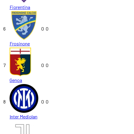
Fiorentina
6
0
0
Frosinone
7
0
0
Genoa
8
0
0
Inter Mediolan