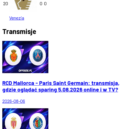
20
0
0
Venezia
Transmisje
RCD Mallorca - Paris Saint Germain: transmisja,
gdzie oglądać sparing 5.08.2026 online i w TV?
2026-08-06