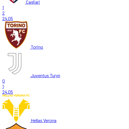
Cagliari
1
2
24.05
Torino
Juventus Turyn
0
1
24.05
Hellas Verona