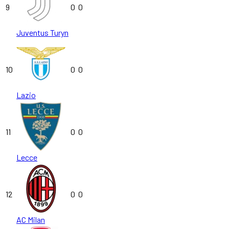
9
0
0
Juventus Turyn
10
0
0
Lazio
11
0
0
Lecce
12
0
0
AC Milan