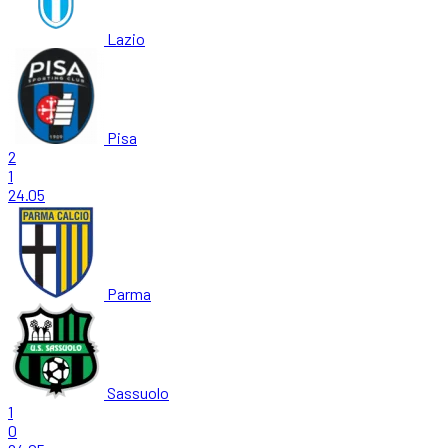
Lazio
Pisa
2
1
24.05
Parma
Sassuolo
1
0