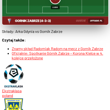
Składy: Arka Gdynia vs Gornik Zabrze
Czytaj także:
Znamy skład Radomiak Radom na mecz z Gornik Zabrze
Oficjalnie: Spotkanie Górnik Zabrze – Korona Kielce w 4.
kolejce przełożone
Ekstraklasa
poland