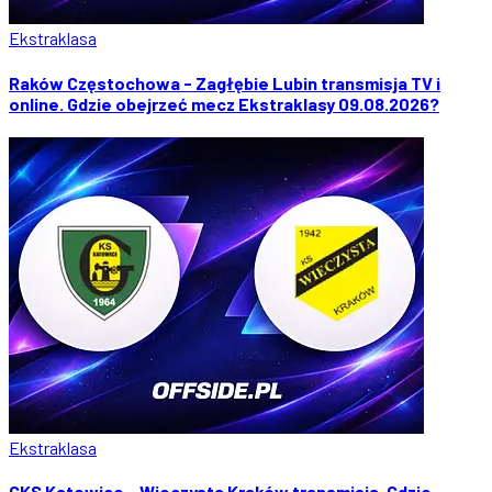
Ekstraklasa
Raków Częstochowa - Zagłębie Lubin transmisja TV i
online. Gdzie obejrzeć mecz Ekstraklasy 09.08.2026?
Ekstraklasa
GKS Katowice - Wieczysta Kraków transmisja. Gdzie