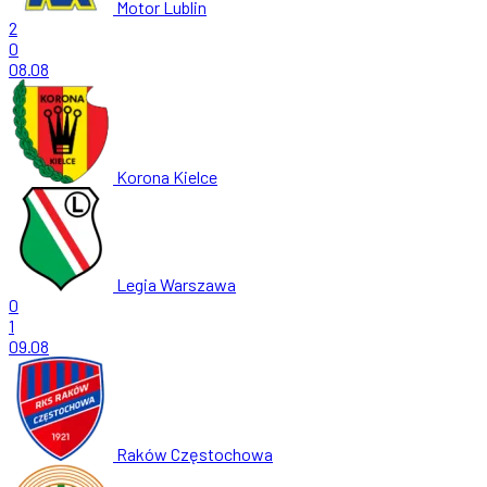
Motor Lublin
2
0
08.08
Korona Kielce
Legia Warszawa
0
1
09.08
Raków Częstochowa