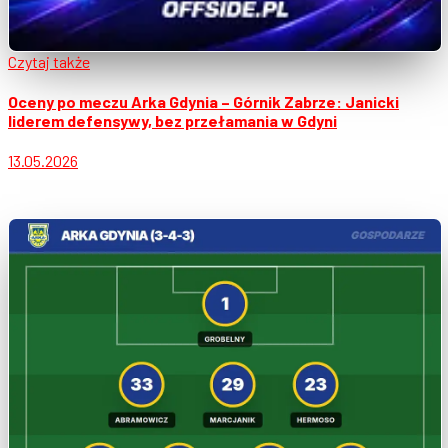
Czytaj także
Oceny po meczu Arka Gdynia – Górnik Zabrze: Janicki
liderem defensywy, bez przełamania w Gdyni
13.05.2026