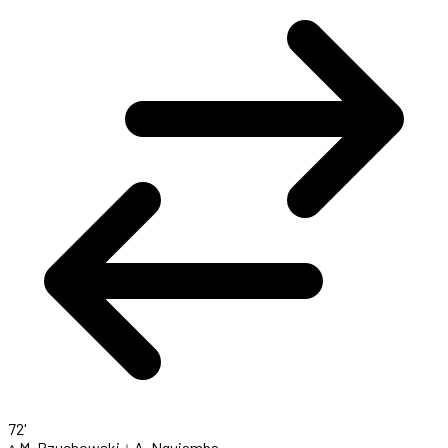
72'
↑ M. Rzuchowski
↓ A. Nguiamba