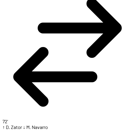
72'
↑ D. Zator
↓ M. Navarro