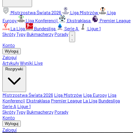
Mistrzostwa Świata 2026
Liga Mistrzów
Liga
Europy
Liga Konferencji
Ekstraklasa
Premier League
La Liga
Bundesliga
Serie A
Ligue 1
Skróty
Typy
Bukmacherzy
Porady
Konto
Wyloguj
Zaloguj
Artykuły
Wyniki Live
Rozgrywki
Mistrzostwa Świata 2026
Liga Mistrzów
Liga Europy
Liga
Konferencji
Ekstraklasa
Premier League
La Liga
Bundesliga
Serie A
Ligue 1
Skróty
Typy
Bukmacherzy
Porady
Konto
Wyloguj
Zaloguj