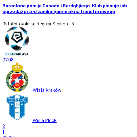
Barcelona pomija Casadó i Bardghjiego. Klub planuje ich
sprzedaż przed zamknięciem okna transferowego
Ostatnia kolejka
Regular Season - 3
07.08
Wisła Kraków
Wisla Plock
2
1