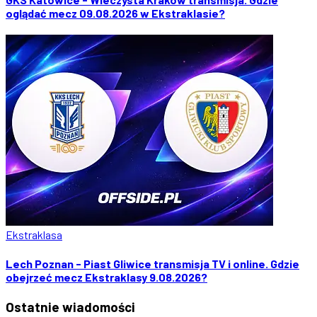
oglądać mecz 09.08.2026 w Ekstraklasie?
Ekstraklasa
Lech Poznan - Piast Gliwice transmisja TV i online. Gdzie
obejrzeć mecz Ekstraklasy 9.08.2026?
Ostatnie
wiadomości