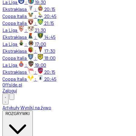
La Liga
:
19:30
Ekstraklasa
:
20:15
Coppa Italia
:
20:45
Coppa Italia
:
21:15
La Liga
:
21:30
Ekstraklasa
:
14:45
La Liga
:
17:00
Ekstraklasa
:
17:30
Coppa Italia
:
18:00
La Liga
:
19:00
Ekstraklasa
:
20:15
Coppa Italia
:
20:45
Offside
.
pl
Zaloguj
Artykuły
Wyniki na żywo
ROZGRYWKI