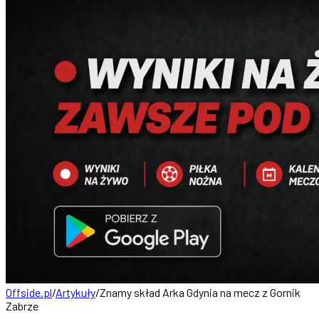
Offside.pl
/
Artykuły
/
Znamy skład Arka Gdynia na mecz z Gornik
Zabrze