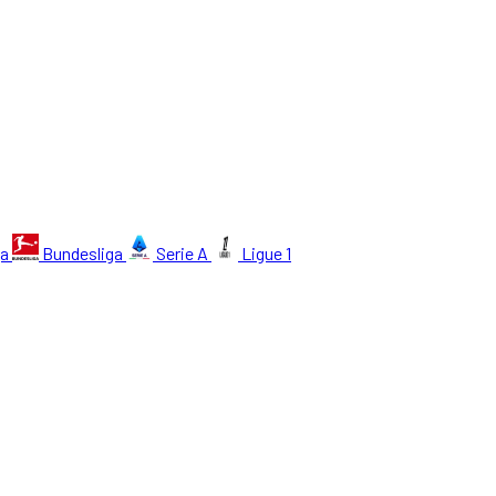
ga
Bundesliga
Serie A
Ligue 1