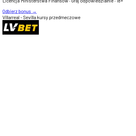
Licencja Ministerstwa Finansów · Graj odpowiedzialnie · 18+
Odbierz bonus →
Villarreal - Sevilla kursy przedmeczowe