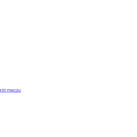
rót meczu