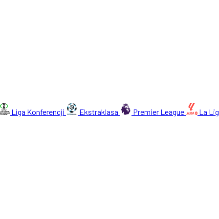
Liga Konferencji
Ekstraklasa
Premier League
La Li