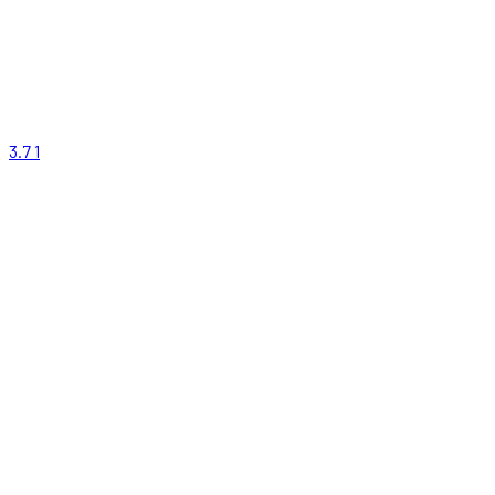
3.7
1