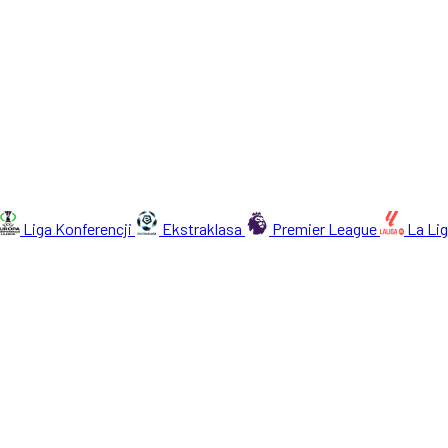
Liga Konferencji
Ekstraklasa
Premier League
La Li