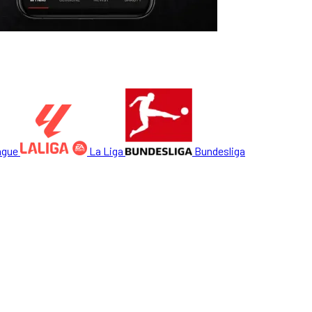
ague
La Liga
Bundesliga