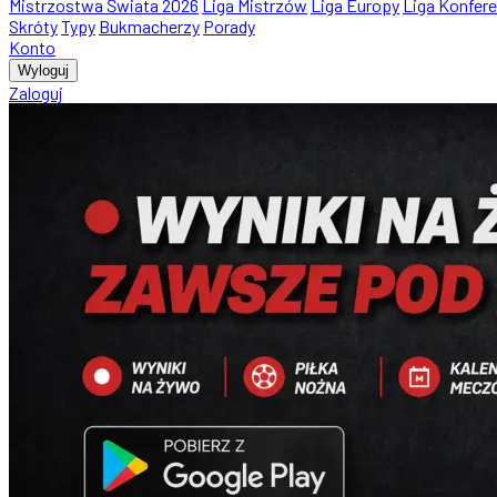
Mistrzostwa Świata 2026
Liga Mistrzów
Liga Europy
Liga Konfere
Skróty
Typy
Bukmacherzy
Porady
Konto
Wyloguj
Zaloguj