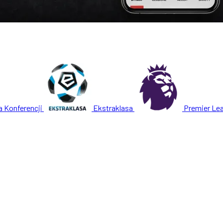
a Konferencji
Ekstraklasa
Premier Le