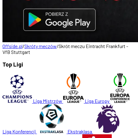
Offside.pl
/
Skróty meczów
/
Skrót meczu Eintracht Frankfurt -
VfB Stuttgart
Top Ligi
Liga Mistrzów
Liga Europy
Liga Konferencji
Ekstraklasa