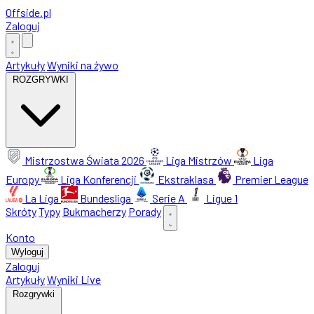
Offside
.
pl
Zaloguj
Artykuły
Wyniki na żywo
ROZGRYWKI
Mistrzostwa Świata 2026
Liga Mistrzów
Liga
Europy
Liga Konferencji
Ekstraklasa
Premier League
La Liga
Bundesliga
Serie A
Ligue 1
Skróty
Typy
Bukmacherzy
Porady
Konto
Wyloguj
Zaloguj
Artykuły
Wyniki Live
Rozgrywki