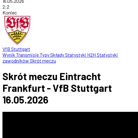
16.05.2026
2
:
2
Koniec
VfB Stuttgart
Wynik
Transmisje
Typy
Składy
Statystyki
H2H
Statystyki
zawodników
Skrót meczu
Skrót meczu Eintracht
Frankfurt - VfB Stuttgart
16.05.2026