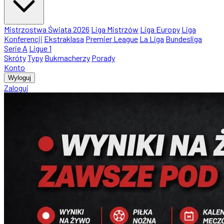
Mistrzostwa Świata 2026
Liga Mistrzów
Liga Europy
Liga
Konferencji
Ekstraklasa
Premier League
La Liga
Bundesliga
Serie A
Ligue 1
Skróty
Typy
Bukmacherzy
Porady
Konto
Wyloguj
Zaloguj