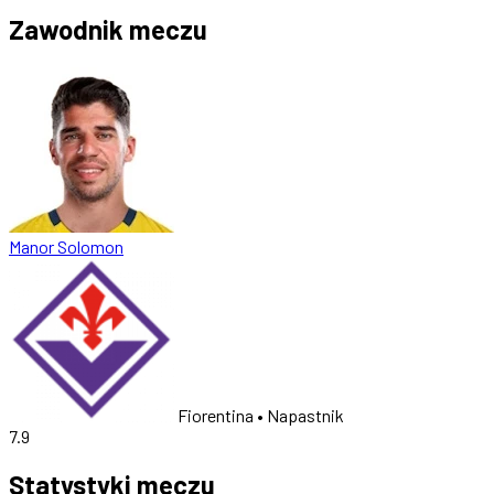
Zawodnik meczu
Manor Solomon
Fiorentina
• Napastnik
7.9
Statystyki meczu