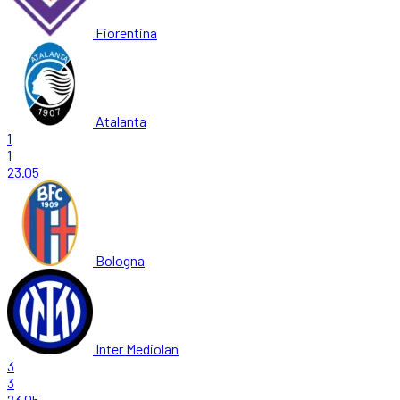
Fiorentina
Atalanta
1
1
23.05
Bologna
Inter Mediolan
3
3
23.05