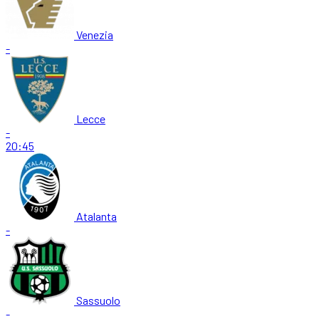
Venezia
-
Lecce
-
20:45
Atalanta
-
Sassuolo
-