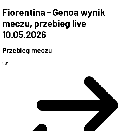
Fiorentina - Genoa wynik
meczu, przebieg live
10.05.2026
Przebieg meczu
58'