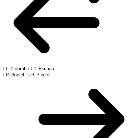
↑ L. Colombo
↓ C. Ekuban
↑ R. Braschi
↓ R. Piccoli