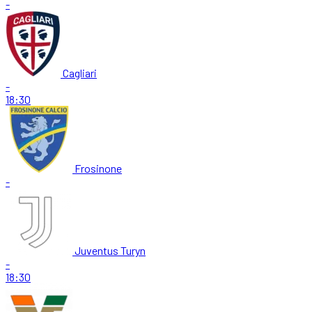
-
Cagliari
-
18:30
Frosinone
-
Juventus Turyn
-
18:30