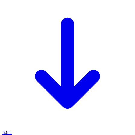
3.9
2