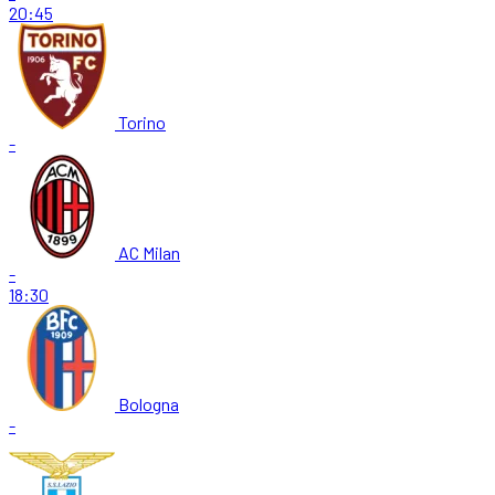
20:45
Torino
-
AC Milan
-
18:30
Bologna
-