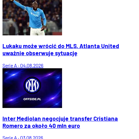
Lukaku może wrócić do MLS. Atlanta United
uważnie obserwuje sytuację
Serie A
·
04.08.2026
Inter Mediolan negocjuje transfer Cristiana
Romero za około 40 mln euro
Serie A
·
03.08.2026