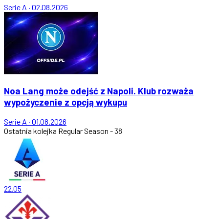
Serie A
·
02.08.2026
Noa Lang może odejść z Napoli. Klub rozważa
wypożyczenie z opcją wykupu
Serie A
·
01.08.2026
Ostatnia kolejka
Regular Season - 38
22.05