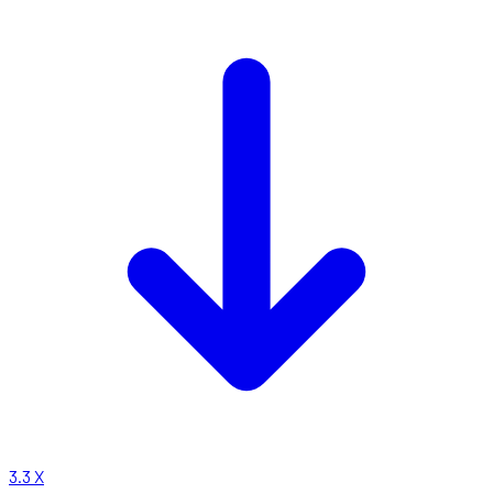
3.3
X