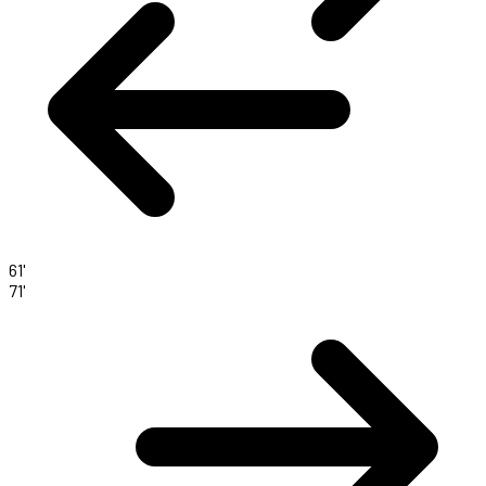
61'
71'