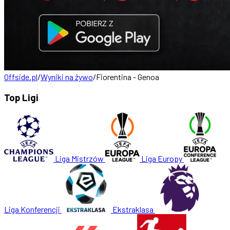
Offside.pl
/
Wyniki na żywo
/
Fiorentina - Genoa
Top Ligi
Liga Mistrzów
Liga Europy
Liga Konferencji
Ekstraklasa