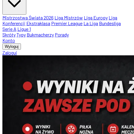
Mistrzostwa Świata 2026
Liga Mistrzów
Liga Europy
Liga
Konferencji
Ekstraklasa
Premier League
La Liga
Bundesliga
Serie A
Ligue 1
Skróty
Typy
Bukmacherzy
Porady
Konto
Wyloguj
Zaloguj