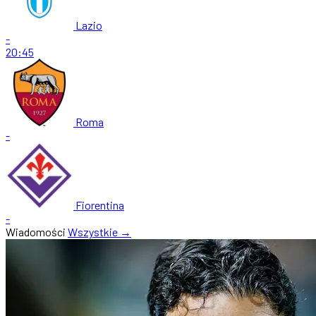
Lazio
-
20:45
Roma
-
Fiorentina
-
Wiadomości
Wszystkie →