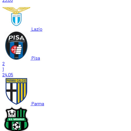
Lazio
Pisa
2
1
24.05
Parma