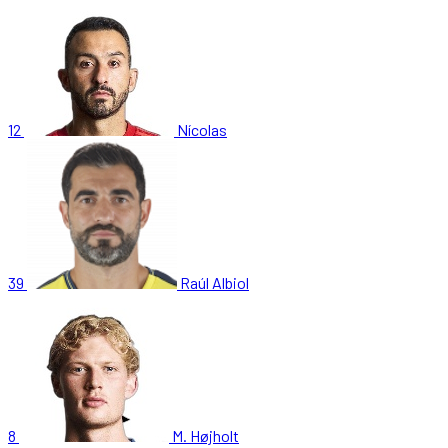
12
Nícolas
39
Raúl Albiol
8
M. Højholt