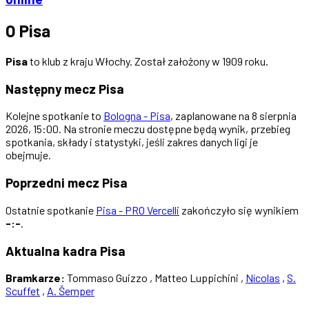
O Pisa
Pisa
to klub z kraju Włochy. Został założony w 1909 roku.
Następny mecz Pisa
Kolejne spotkanie to
Bologna - Pisa
, zaplanowane na 8 sierpnia
2026, 15:00. Na stronie meczu dostępne będą wynik, przebieg
spotkania, składy i statystyki, jeśli zakres danych ligi je
obejmuje.
Poprzedni mecz Pisa
Ostatnie spotkanie
Pisa - PRO Vercelli
zakończyło się wynikiem
-:-
.
Aktualna kadra Pisa
Bramkarze:
Tommaso Guizzo , Matteo Luppichini ,
Nícolas
,
S.
Scuffet
,
A. Šemper