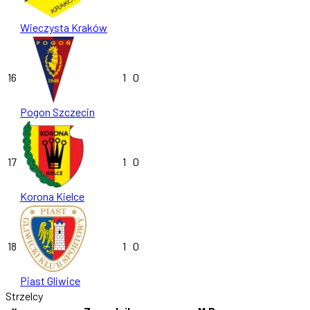
Wieczysta Kraków
16
1
0
Pogon Szczecin
17
1
0
Korona Kielce
18
1
0
Piast Gliwice
Strzelcy