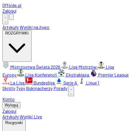
Offside
.
pl
Zaloguj
Artykuły
Wyniki na żywo
ROZGRYWKI
Mistrzostwa Świata 2026
Liga Mistrzów
Liga
Europy
Liga Konferencji
Ekstraklasa
Premier League
La Liga
Bundesliga
Serie A
Ligue 1
Skróty
Typy
Bukmacherzy
Porady
Konto
Wyloguj
Zaloguj
Artykuły
Wyniki Live
Rozgrywki