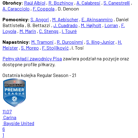
Obrońcy:
Raúl Albiol
,
R. Bozhinov
,
A. Calabresi
,
S. Canestrelli
,
A. Caracciolo
,
F. Coppola
, D. Denoon
Pomocnicy:
S. Angori
,
M. Aebischer
,
E. Akinsanmiro
, Daniel
Battistella , B. Bettazzi ,
J. Cuadrado
,
M. Højholt
,
Lorran
,
F.
Loyola
,
M. Marin
,
C. Stengs
,
I. Touré
Napastnicy:
M. Tramoni
,
R. Durosinmi
,
S. Iling-Junior
,
H.
Meister
,
S. Moreo
,
F. Stojilković
, l. Tosi
Pełny skład i zawodnicy Pisa
zawiera podział na pozycje oraz
dostępne profile piłkarzy.
Ostatnia kolejka
Regular Season - 21
11.07
Carina
Bayside United
6
1