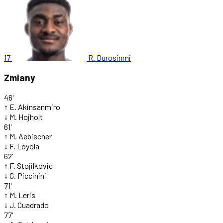
17
R. Durosinmi
Zmiany
46'
↑
E. Akinsanmiro
↓
M. Hojholt
61'
↑
M. Aebischer
↓
F. Loyola
62'
↑
F. Stojilkovic
↓
G. Piccinini
71'
↑
M. Leris
↓
J. Cuadrado
77'