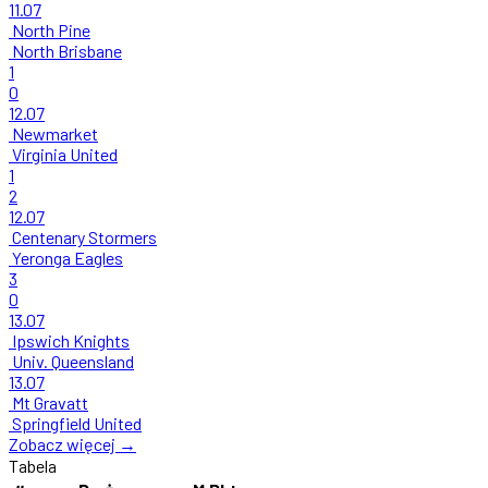
11.07
North Pine
North Brisbane
1
0
12.07
Newmarket
Virginia United
1
2
12.07
Centenary Stormers
Yeronga Eagles
3
0
13.07
Ipswich Knights
Univ. Queensland
13.07
Mt Gravatt
Springfield United
Zobacz więcej →
Tabela