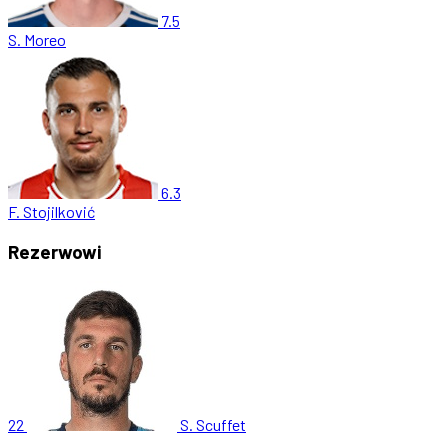
7.5
S. Moreo
6.3
F. Stojilković
Rezerwowi
22
S. Scuffet