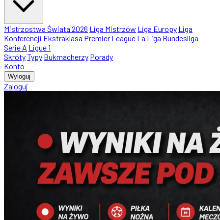
Mistrzostwa Świata 2026
Liga Mistrzów
Liga Europy
Liga
Konferencji
Ekstraklasa
Premier League
La Liga
Bundesliga
Serie A
Ligue 1
Skróty
Typy
Bukmacherzy
Porady
Konto
Wyloguj
Zaloguj