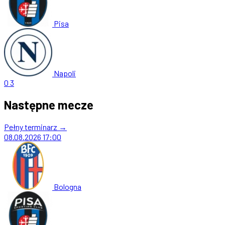
Pisa
Napoli
0
3
Następne mecze
Pełny terminarz →
08.08.2026
17:00
Bologna