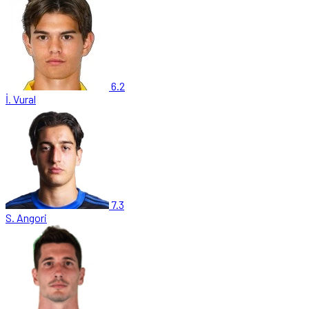
6.2
İ. Vural
7.3
S. Angori