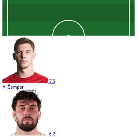
7.3
A. Šemper
6.3