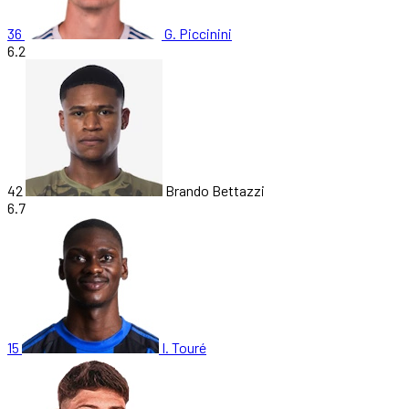
36
G. Piccinini
6.2
42
Brando Bettazzi
6.7
15
I. Touré