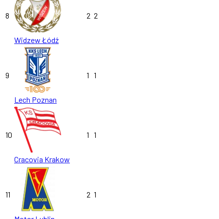
8
2
2
Widzew Łódź
9
1
1
Lech Poznan
10
1
1
Cracovia Krakow
11
2
1
Motor Lublin