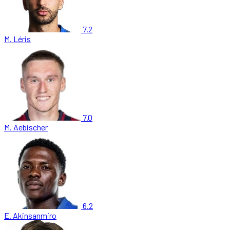
7.2
M. Léris
7.0
M. Aebischer
6.2
E. Akinsanmiro