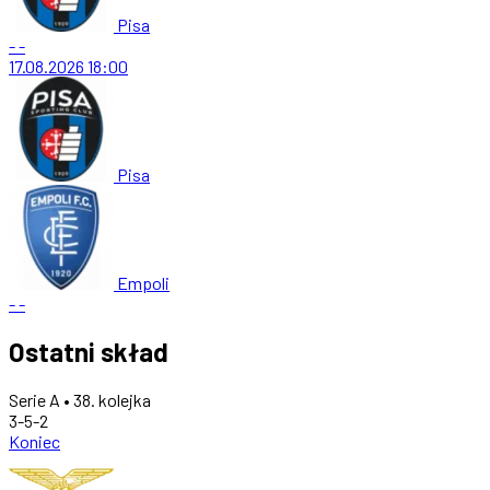
Pisa
-
-
17.08.2026
18:00
Pisa
Empoli
-
-
Ostatni skład
Serie A • 38. kolejka
3-5-2
Koniec