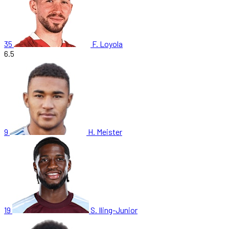
35
F. Loyola
6.5
9
H. Meister
19
S. Iling-Junior