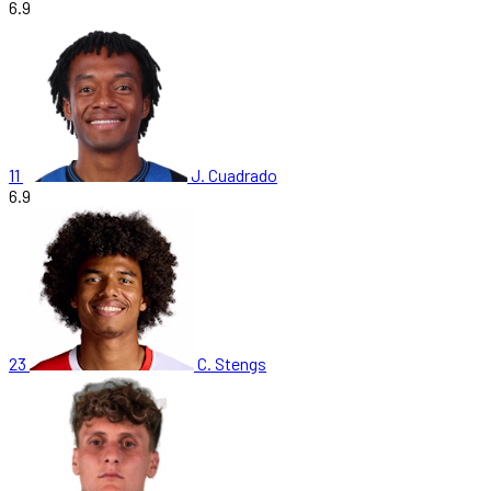
6.9
11
J. Cuadrado
6.9
23
C. Stengs