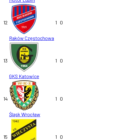
12
1
0
Raków Częstochowa
13
1
0
GKS Katowice
14
1
0
Śląsk Wrocław
15
1
0