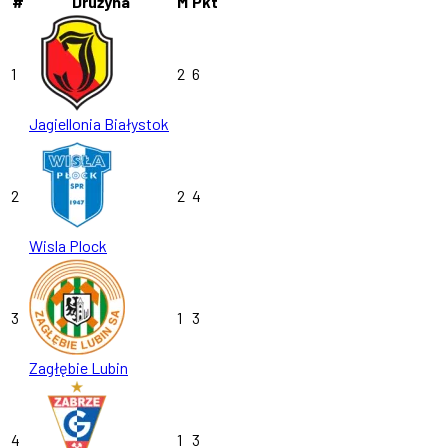
#
Drużyna
M
Pkt
1
2
6
Jagiellonia Białystok
2
2
4
Wisla Plock
3
1
3
Zagłębie Lubin
4
1
3