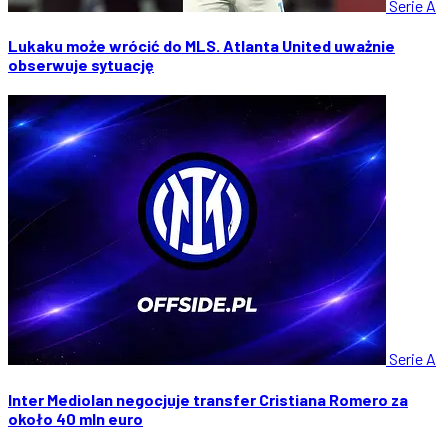
Serie A
Lukaku może wrócić do MLS. Atlanta United uważnie
obserwuje sytuację
Serie A
Inter Mediolan negocjuje transfer Cristiana Romero za
około 40 mln euro