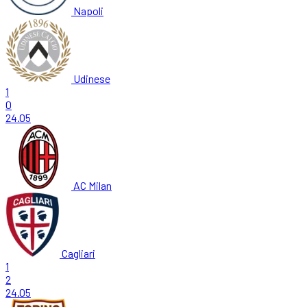
Napoli
Udinese
1
0
24.05
AC Milan
Cagliari
1
2
24.05