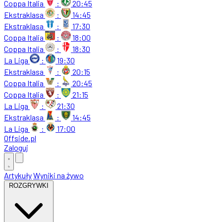
Coppa Italia
:
20:45
Ekstraklasa
:
14:45
Ekstraklasa
:
17:30
Coppa Italia
:
18:00
Coppa Italia
:
18:30
La Liga
:
19:30
Ekstraklasa
:
20:15
Coppa Italia
:
20:45
Coppa Italia
:
21:15
La Liga
:
21:30
Ekstraklasa
:
14:45
La Liga
:
17:00
Offside
.
pl
Zaloguj
Artykuły
Wyniki na żywo
ROZGRYWKI