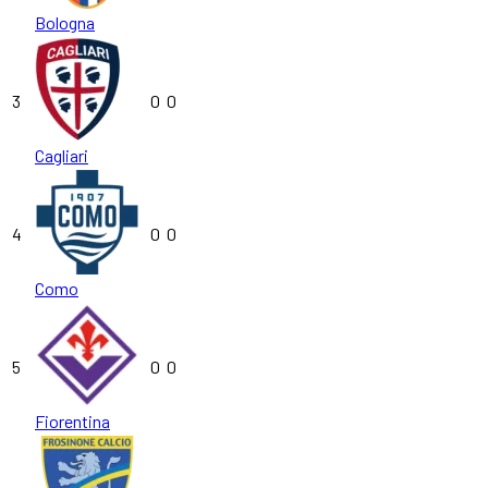
Bologna
3
0
0
Cagliari
4
0
0
Como
5
0
0
Fiorentina