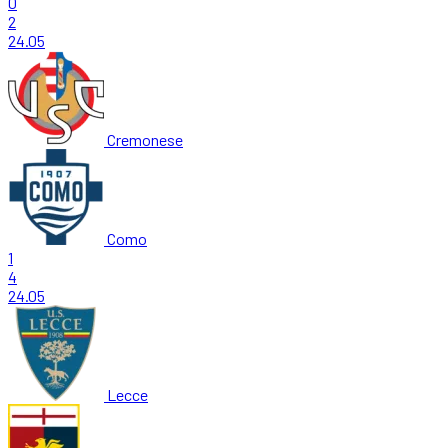
0
2
24.05
Cremonese
Como
1
4
24.05
Lecce