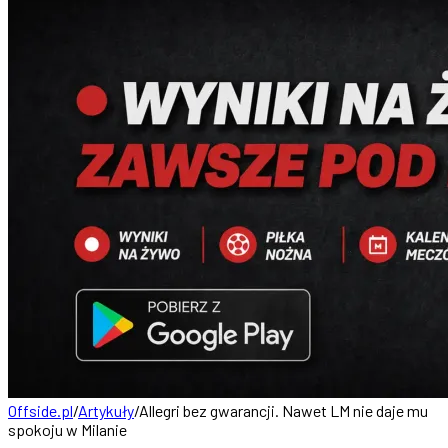
Offside.pl
/
Artykuły
/
Allegri bez gwarancji. Nawet LM nie daje mu
spokoju w Milanie