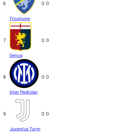
6
0
0
Frosinone
7
0
0
Genoa
8
0
0
Inter Mediolan
9
0
0
Juventus Turyn