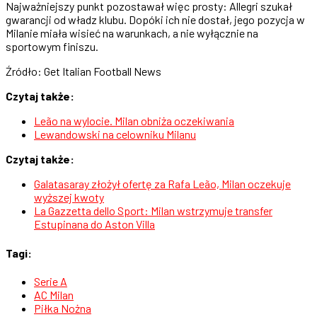
Najważniejszy punkt pozostawał więc prosty: Allegri szukał
gwarancji od władz klubu. Dopóki ich nie dostał, jego pozycja w
Milanie miała wisieć na warunkach, a nie wyłącznie na
sportowym finiszu.
Źródło: Get Italian Football News
Czytaj także:
Leão na wylocie. Milan obniża oczekiwania
Lewandowski na celowniku Milanu
Czytaj także:
Galatasaray złożył ofertę za Rafa Leão, Milan oczekuje
wyższej kwoty
La Gazzetta dello Sport: Milan wstrzymuje transfer
Estupinana do Aston Villa
Tagi:
Serie A
AC Milan
Piłka Nożna