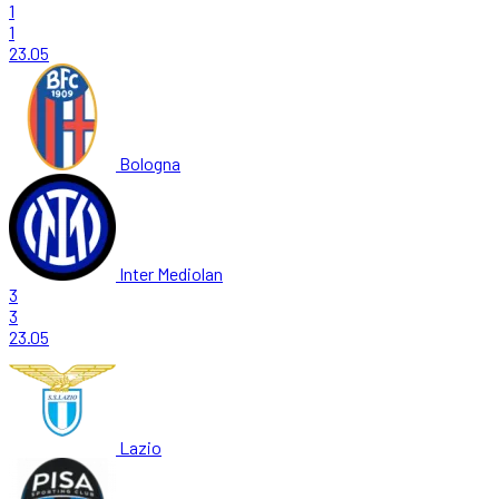
1
1
23.05
Bologna
Inter Mediolan
3
3
23.05
Lazio