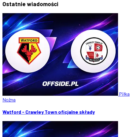
Ostatnie
wiadomości
Piłka
Nożna
Watford - Crawley Town oficjalne składy