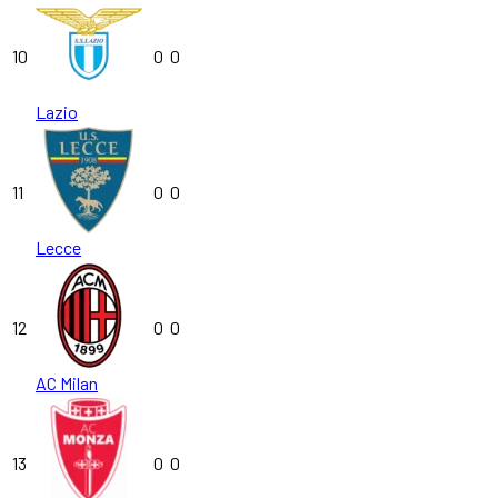
10
0
0
Lazio
11
0
0
Lecce
12
0
0
AC Milan
13
0
0