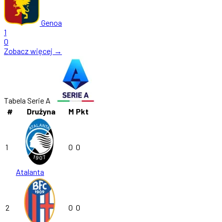
Genoa
1
0
Zobacz więcej →
Tabela Serie A
#
Drużyna
M
Pkt
1
0
0
Atalanta
2
0
0