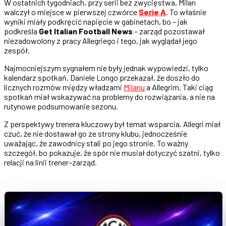
W ostatnich tygodniach, przy serii bez zwycięstwa, Milan
walczył o miejsce w pierwszej czwórce
Serie A
. To właśnie
wyniki miały podkręcić napięcie w gabinetach, bo – jak
podkreśla
Get Italian Football News
– zarząd pozostawał
niezadowolony z pracy Allegriego i tego, jak wyglądał jego
zespół.
Najmocniejszym sygnałem nie były jednak wypowiedzi, tylko
kalendarz spotkań. Daniele Longo przekazał, że doszło do
licznych rozmów między władzami
Milanu
a Allegrim. Taki ciąg
spotkań miał wskazywać na problemy do rozwiązania, a nie na
rutynowe podsumowanie sezonu.
Z perspektywy trenera kluczowy był temat wsparcia. Allegri miał
czuć, że nie dostawał go ze strony klubu, jednocześnie
uważając, że zawodnicy stali po jego stronie. To ważny
szczegół, bo pokazuje, że spór nie musiał dotyczyć szatni, tylko
relacji na linii trener–zarząd.