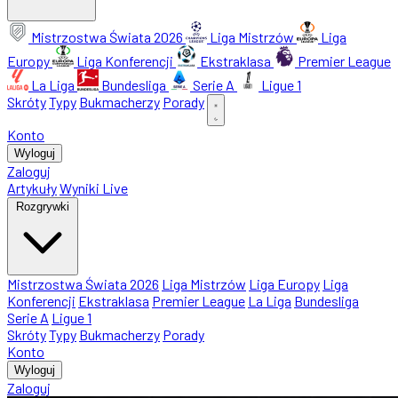
Mistrzostwa Świata 2026
Liga Mistrzów
Liga
Europy
Liga Konferencji
Ekstraklasa
Premier League
La Liga
Bundesliga
Serie A
Ligue 1
Skróty
Typy
Bukmacherzy
Porady
Konto
Wyloguj
Zaloguj
Artykuły
Wyniki Live
Rozgrywki
Mistrzostwa Świata 2026
Liga Mistrzów
Liga Europy
Liga
Konferencji
Ekstraklasa
Premier League
La Liga
Bundesliga
Serie A
Ligue 1
Skróty
Typy
Bukmacherzy
Porady
Konto
Wyloguj
Zaloguj