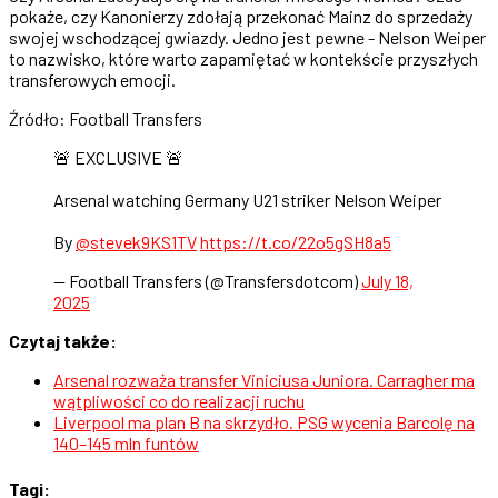
pokaże, czy Kanonierzy zdołają przekonać Mainz do sprzedaży
swojej wschodzącej gwiazdy. Jedno jest pewne - Nelson Weiper
to nazwisko, które warto zapamiętać w kontekście przyszłych
transferowych emocji.
Źródło: Football Transfers
🚨 EXCLUSIVE 🚨
Arsenal watching Germany U21 striker Nelson Weiper
By
@stevek9KS1TV
https://t.co/22o5gSH8a5
— Football Transfers (@Transfersdotcom)
July 18,
2025
Czytaj także:
Arsenal rozważa transfer Viniciusa Juniora. Carragher ma
wątpliwości co do realizacji ruchu
Liverpool ma plan B na skrzydło. PSG wycenia Barcolę na
140–145 mln funtów
Tagi: