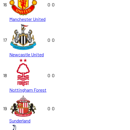
16
0
0
Manchester United
17
0
0
Newcastle United
18
0
0
Nottingham Forest
19
0
0
Sunderland