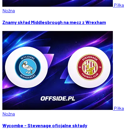
Piłka
Nożna
Znamy skład Middlesbrough na mecz z Wrexham
Piłka
Nożna
Wycombe - Stevenage oficjalne składy