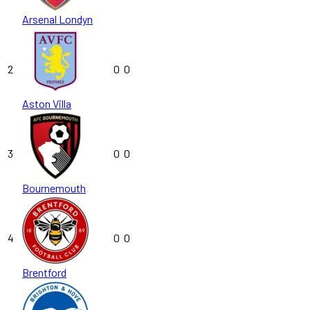
Arsenal Londyn
2
0
0
Aston Villa
3
0
0
Bournemouth
4
0
0
Brentford