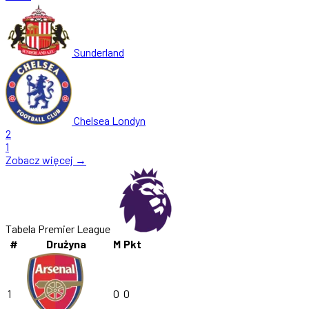
Sunderland
Chelsea Londyn
2
1
Zobacz więcej →
Tabela Premier League
#
Drużyna
M
Pkt
1
0
0