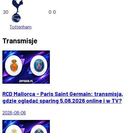
20
0
0
Tottenham
Transmisje
RCD Mallorca - Paris Saint Germain: transmisja,
gdzie oglądać sparing 5.08.2026 online i w TV?
2026-08-06