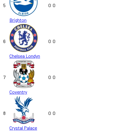
5
0
0
Brighton
6
0
0
Chelsea Londyn
7
0
0
Coventry
8
0
0
Crystal Palace