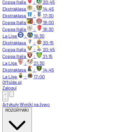
Coppa Italia
:
20:45
Ekstraklasa
:
14:45
Ekstraklasa
:
17:30
Coppa Italia
:
18:00
Coppa Italia
:
18:30
La Liga
:
19:30
Ekstraklasa
:
20:15
Coppa Italia
:
20:45
Coppa Italia
:
21:15
La Liga
:
21:30
Ekstraklasa
:
14:45
La Liga
:
17:00
Offside
.
pl
Zaloguj
Artykuły
Wyniki na żywo
ROZGRYWKI