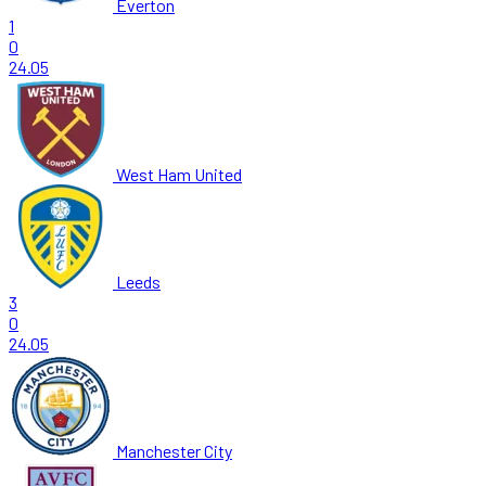
Everton
1
0
24.05
West Ham United
Leeds
3
0
24.05
Manchester City