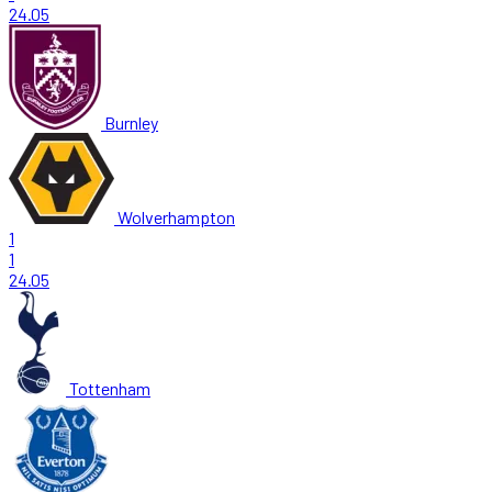
24.05
Burnley
Wolverhampton
1
1
24.05
Tottenham