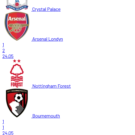
Crystal Palace
Arsenal Londyn
1
2
24.05
Nottingham Forest
Bournemouth
1
1
24.05