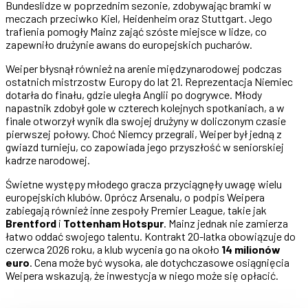
Bundeslidze w poprzednim sezonie, zdobywając bramki w
meczach przeciwko Kiel, Heidenheim oraz Stuttgart. Jego
trafienia pomogły Mainz zająć szóste miejsce w lidze, co
zapewniło drużynie awans do europejskich pucharów.
Weiper błysnął również na arenie międzynarodowej podczas
ostatnich mistrzostw Europy do lat 21. Reprezentacja Niemiec
dotarła do finału, gdzie uległa Anglii po dogrywce. Młody
napastnik zdobył gole w czterech kolejnych spotkaniach, a w
finale otworzył wynik dla swojej drużyny w doliczonym czasie
pierwszej połowy. Choć Niemcy przegrali, Weiper był jedną z
gwiazd turnieju, co zapowiada jego przyszłość w seniorskiej
kadrze narodowej.
Świetne występy młodego gracza przyciągnęły uwagę wielu
europejskich klubów. Oprócz Arsenalu, o podpis Weipera
zabiegają również inne zespoły Premier League, takie jak
Brentford
i
Tottenham Hotspur
. Mainz jednak nie zamierza
łatwo oddać swojego talentu. Kontrakt 20-latka obowiązuje do
czerwca 2026 roku, a klub wycenia go na około
14 milionów
euro
. Cena może być wysoka, ale dotychczasowe osiągnięcia
Weipera wskazują, że inwestycja w niego może się opłacić.