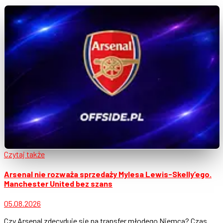
Czytaj także
Arsenal nie rozważa sprzedaży Mylesa Lewis-Skelly’ego.
Manchester United bez szans
05.08.2026
Czy Arsenal zdecyduje się na transfer młodego Niemca? Czas