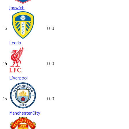
Ipswich
13
0
0
Leeds
14
0
0
Liverpool
15
0
0
Manchester City