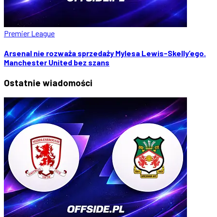
Premier League
Arsenal nie rozważa sprzedaży Mylesa Lewis-Skelly’ego.
Manchester United bez szans
Ostatnie
wiadomości