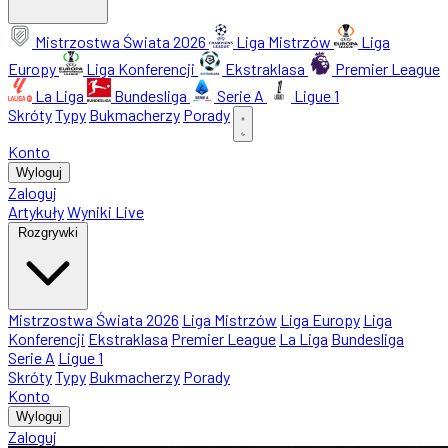
Mistrzostwa Świata 2026
Liga Mistrzów
Liga
Europy
Liga Konferencji
Ekstraklasa
Premier League
La Liga
Bundesliga
Serie A
Ligue 1
Skróty
Typy
Bukmacherzy
Porady
Konto
Wyloguj
Zaloguj
Artykuły
Wyniki Live
Rozgrywki
Mistrzostwa Świata 2026
Liga Mistrzów
Liga Europy
Liga
Konferencji
Ekstraklasa
Premier League
La Liga
Bundesliga
Serie A
Ligue 1
Skróty
Typy
Bukmacherzy
Porady
Konto
Wyloguj
Zaloguj