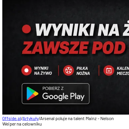
Offside.pl
/
Artykuły
/
Arsenal poluje na talent Mainz - Nelson
Weiper na celowniku