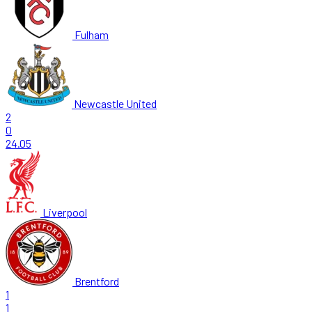
Fulham
Newcastle United
2
0
24.05
Liverpool
Brentford
1
1