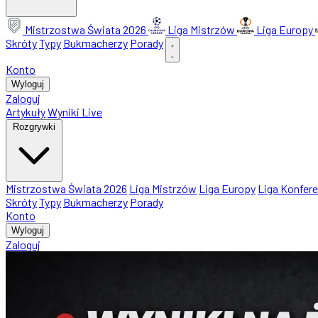
Mistrzostwa Świata 2026
Liga Mistrzów
Liga Europy
Skróty
Typy
Bukmacherzy
Porady
Konto
Wyloguj
Zaloguj
Artykuły
Wyniki Live
Rozgrywki
Mistrzostwa Świata 2026
Liga Mistrzów
Liga Europy
Liga Konfere
Skróty
Typy
Bukmacherzy
Porady
Konto
Wyloguj
Zaloguj