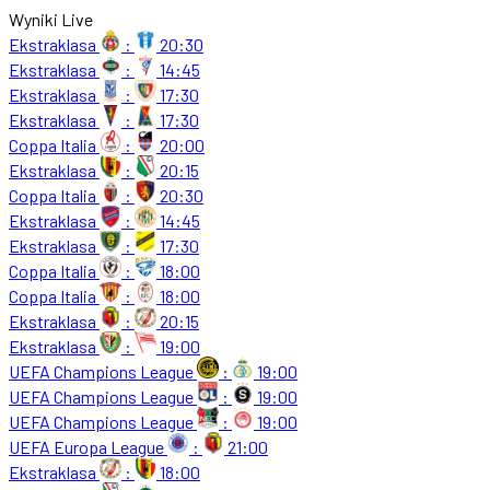
Wyniki Live
Ekstraklasa
:
20:30
Ekstraklasa
:
14:45
Ekstraklasa
:
17:30
Ekstraklasa
:
17:30
Coppa Italia
:
20:00
Ekstraklasa
:
20:15
Coppa Italia
:
20:30
Ekstraklasa
:
14:45
Ekstraklasa
:
17:30
Coppa Italia
:
18:00
Coppa Italia
:
18:00
Ekstraklasa
:
20:15
Ekstraklasa
:
19:00
UEFA Champions League
:
19:00
UEFA Champions League
:
19:00
UEFA Champions League
:
19:00
UEFA Europa League
:
21:00
Ekstraklasa
:
18:00