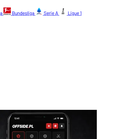
ga
Bundesliga
Serie A
Ligue 1