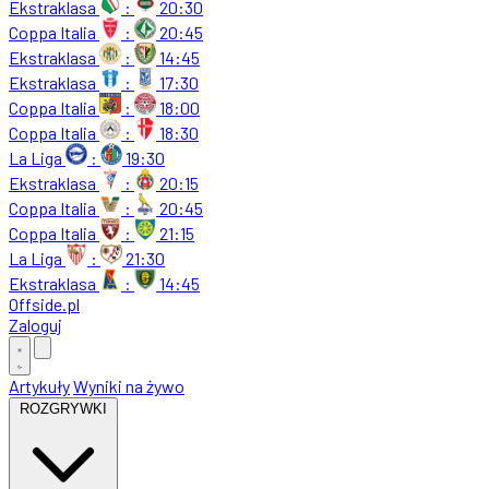
Ekstraklasa
:
20:30
Coppa Italia
:
20:45
Ekstraklasa
:
14:45
Ekstraklasa
:
17:30
Coppa Italia
:
18:00
Coppa Italia
:
18:30
La Liga
:
19:30
Ekstraklasa
:
20:15
Coppa Italia
:
20:45
Coppa Italia
:
21:15
La Liga
:
21:30
Ekstraklasa
:
14:45
Offside
.
pl
Zaloguj
Artykuły
Wyniki na żywo
ROZGRYWKI