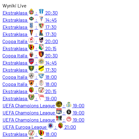
Wyniki Live
Ekstraklasa
:
20:30
Ekstraklasa
:
14:45
Ekstraklasa
:
17:30
Ekstraklasa
:
17:30
Coppa Italia
:
20:00
Ekstraklasa
:
20:15
Coppa Italia
:
20:30
Ekstraklasa
:
14:45
Ekstraklasa
:
17:30
Coppa Italia
:
18:00
Coppa Italia
:
18:00
Ekstraklasa
:
20:15
Ekstraklasa
:
19:00
UEFA Champions League
:
19:00
UEFA Champions League
:
19:00
UEFA Champions League
:
19:00
UEFA Europa League
:
21:00
Ekstraklasa
:
18:00