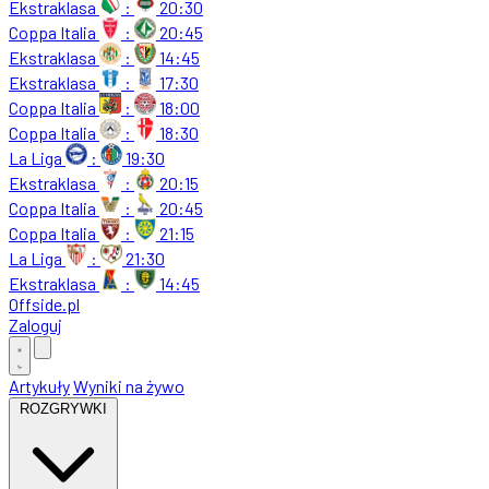
Ekstraklasa
:
20:30
Coppa Italia
:
20:45
Ekstraklasa
:
14:45
Ekstraklasa
:
17:30
Coppa Italia
:
18:00
Coppa Italia
:
18:30
La Liga
:
19:30
Ekstraklasa
:
20:15
Coppa Italia
:
20:45
Coppa Italia
:
21:15
La Liga
:
21:30
Ekstraklasa
:
14:45
Offside
.
pl
Zaloguj
Artykuły
Wyniki na żywo
ROZGRYWKI