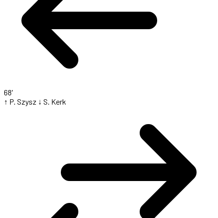
68'
↑ P. Szysz
↓ S. Kerk