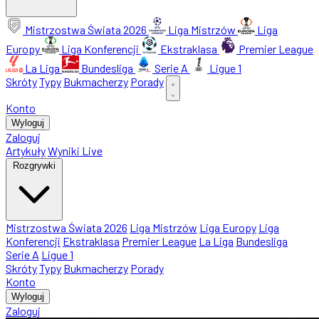
Mistrzostwa Świata 2026
Liga Mistrzów
Liga
Europy
Liga Konferencji
Ekstraklasa
Premier League
La Liga
Bundesliga
Serie A
Ligue 1
Skróty
Typy
Bukmacherzy
Porady
Konto
Wyloguj
Zaloguj
Artykuły
Wyniki Live
Rozgrywki
Mistrzostwa Świata 2026
Liga Mistrzów
Liga Europy
Liga
Konferencji
Ekstraklasa
Premier League
La Liga
Bundesliga
Serie A
Ligue 1
Skróty
Typy
Bukmacherzy
Porady
Konto
Wyloguj
Zaloguj