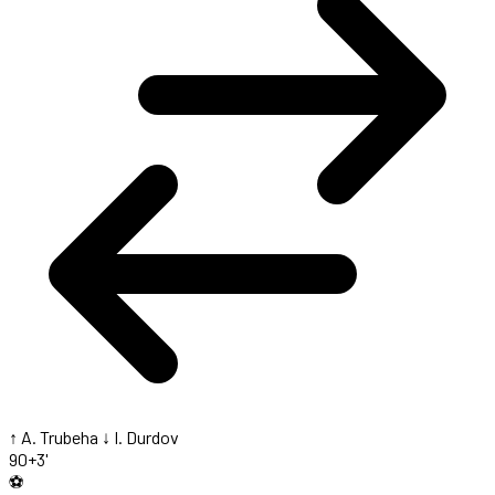
↑ A. Trubeha
↓ I. Durdov
90+3'
⚽