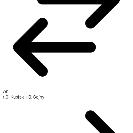
79'
↑ O. Kubiak
↓ D. Gojny