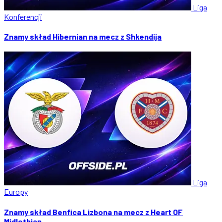
Liga
Konferencji
Znamy skład Hibernian na mecz z Shkendija
Liga
Europy
Znamy skład Benfica Lizbona na mecz z Heart OF
Midlothian