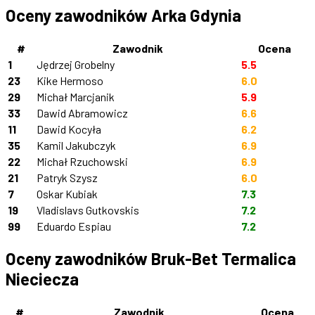
Oceny zawodników Arka Gdynia
#
Zawodnik
Ocena
1
Jędrzej Grobelny
5.5
23
Kike Hermoso
6.0
29
Michał Marcjanik
5.9
33
Dawid Abramowicz
6.6
11
Dawid Kocyła
6.2
35
Kamil Jakubczyk
6.9
22
Michał Rzuchowski
6.9
21
Patryk Szysz
6.0
7
Oskar Kubiak
7.3
19
Vladislavs Gutkovskis
7.2
99
Eduardo Espiau
7.2
Oceny zawodników Bruk-Bet Termalica
Nieciecza
#
Zawodnik
Ocena