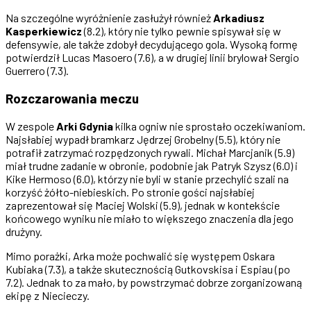
Na szczególne wyróżnienie zasłużył również
Arkadiusz
Kasperkiewicz
(8.2), który nie tylko pewnie spisywał się w
defensywie, ale także zdobył decydującego gola. Wysoką formę
potwierdził Lucas Masoero (7.6), a w drugiej linii brylował Sergio
Guerrero (7.3).
Rozczarowania meczu
W zespole
Arki Gdynia
kilka ogniw nie sprostało oczekiwaniom.
Najsłabiej wypadł bramkarz Jędrzej Grobelny (5.5), który nie
potrafił zatrzymać rozpędzonych rywali. Michał Marcjanik (5.9)
miał trudne zadanie w obronie, podobnie jak Patryk Szysz (6.0) i
Kike Hermoso (6.0), którzy nie byli w stanie przechylić szali na
korzyść żółto-niebieskich. Po stronie gości najsłabiej
zaprezentował się Maciej Wolski (5.9), jednak w kontekście
końcowego wyniku nie miało to większego znaczenia dla jego
drużyny.
Mimo porażki, Arka może pochwalić się występem Oskara
Kubiaka (7.3), a także skutecznością Gutkovskisa i Espiau (po
7.2). Jednak to za mało, by powstrzymać dobrze zorganizowaną
ekipę z Niecieczy.