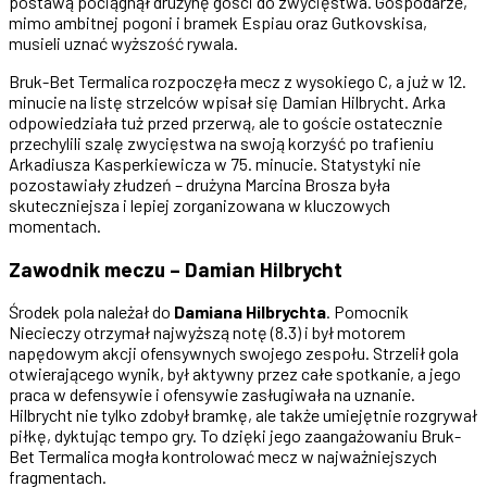
postawą pociągnął drużynę gości do zwycięstwa. Gospodarze,
mimo ambitnej pogoni i bramek Espiau oraz Gutkovskisa,
musieli uznać wyższość rywala.
Bruk-Bet Termalica rozpoczęła mecz z wysokiego C, a już w 12.
minucie na listę strzelców wpisał się Damian Hilbrycht. Arka
odpowiedziała tuż przed przerwą, ale to goście ostatecznie
przechylili szalę zwycięstwa na swoją korzyść po trafieniu
Arkadiusza Kasperkiewicza w 75. minucie. Statystyki nie
pozostawiały złudzeń – drużyna Marcina Brosza była
skuteczniejsza i lepiej zorganizowana w kluczowych
momentach.
Zawodnik meczu – Damian Hilbrycht
Środek pola należał do
Damiana Hilbrychta
. Pomocnik
Niecieczy otrzymał najwyższą notę (8.3) i był motorem
napędowym akcji ofensywnych swojego zespołu. Strzelił gola
otwierającego wynik, był aktywny przez całe spotkanie, a jego
praca w defensywie i ofensywie zasługiwała na uznanie.
Hilbrycht nie tylko zdobył bramkę, ale także umiejętnie rozgrywał
piłkę, dyktując tempo gry. To dzięki jego zaangażowaniu Bruk-
Bet Termalica mogła kontrolować mecz w najważniejszych
fragmentach.