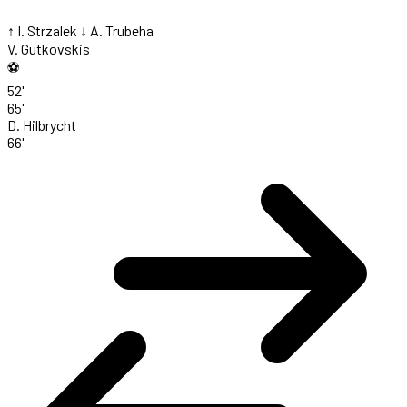
↑ I. Strzalek
↓ A. Trubeha
V. Gutkovskis
⚽
52'
65'
D. Hilbrycht
66'