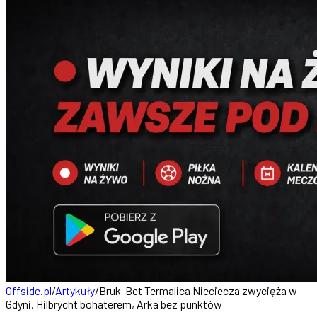
Offside.pl
/
Artykuły
/
Bruk-Bet Termalica Nieciecza zwycięża w
Gdyni. Hilbrycht bohaterem, Arka bez punktów