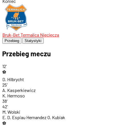
Koniec
Bruk-Bet Termalica Nieciecza
Przebieg
Statystyki
Przebieg meczu
12'
⚽
D. Hilbrycht
25'
A. Kasperkiewicz
K. Hermoso
38'
42'
M. Wolski
E. D. Espiau Hernandez
O. Kubiak
⚽