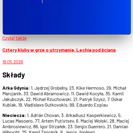
Czytaj także
Cztery kluby w grze o utrzymanie. Lechia pod ścianą
18.05.2026
Składy
Arka Gdynia:
1. Jędrzej Grobelny, 23. Kike Hermoso, 29. Michał
Marcjanik, 33. Dawid Abramowicz, 11. Dawid Kocyła, 35. Kamil
Jakubczyk, 22. Michał Rzuchowski, 21. Patryk Szysz, 7. Oskar
Kubiak, 19. Vladislavs Gutkovskis, 99. Eduardo Espiau
Nieciecza:
1. Adrián Chovan, 3. Arkadiusz Kasperkiewicz, 5.
Lucas Masoero, 77. Artem Putivtsev, 6. Maciej Wolski, 28. Maciej
Ambrosiewicz, 86. Igor Strzałek, 23. Sergio Guerrero, 21. Damian
Hilbrycht, 25. Kamil Zapolnik, 9. Jesús Jiménez