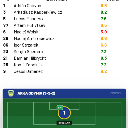
1
Adrián Chovan
6.6
3
Arkadiusz Kasperkiewicz
8.2
5
Lucas Masoero
7.6
77
Artem Putivtsev
6.5
6
Maciej Wolski
5.9
28
Maciej Ambrosiewicz
6.6
86
Igor Strzałek
6.6
23
Sergio Guerrero
7.3
21
Damian Hilbrycht
8.3
25
Kamil Zapolnik
7.2
9
Jesús Jiménez
6.2