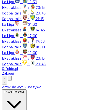
La Liga
:
19:30
Ekstraklasa
:
20:15
Coppa Italia
:
20:45
Coppa Italia
:
21:15
La Liga
:
21:30
Ekstraklasa
:
14:45
La Liga
:
17:00
Ekstraklasa
:
17:30
Coppa Italia
:
18:00
La Liga
:
19:00
Ekstraklasa
:
20:15
Coppa Italia
:
20:45
Offside
.
pl
Zaloguj
Artykuły
Wyniki na żywo
ROZGRYWKI