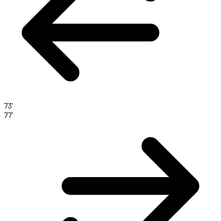
73'
77'