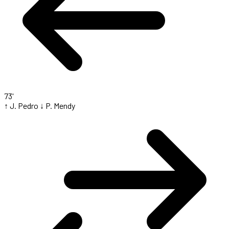
73'
↑ J. Pedro
↓ P. Mendy