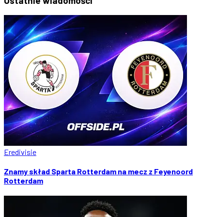
Ostatnie
wiadomości
Eredivisie
Znamy skład Sparta Rotterdam na mecz z Feyenoord
Rotterdam