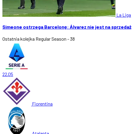
La Liga
Simeone ostrzega Barcelonę: Álvarez nie jest na sprzedaż
Ostatnia kolejka
Regular Season - 38
22.05
Fiorentina
Atalanta