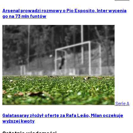
Arsenal prowadzi rozmowy o Pio Esposito. Inter wycenia
go na 73 mln funtów
Serie A
Galatasaray złożył ofertę za Rafa Leão, Milan oczekuje
wyższej kwoty