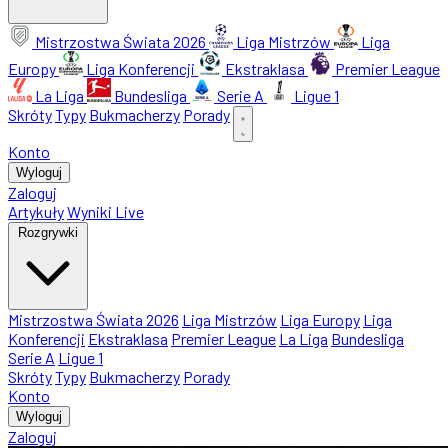
Mistrzostwa Świata 2026
Liga Mistrzów
Liga
Europy
Liga Konferencji
Ekstraklasa
Premier League
La Liga
Bundesliga
Serie A
Ligue 1
Skróty
Typy
Bukmacherzy
Porady
Konto
Wyloguj
Zaloguj
Artykuły
Wyniki Live
Rozgrywki
Mistrzostwa Świata 2026
Liga Mistrzów
Liga Europy
Liga
Konferencji
Ekstraklasa
Premier League
La Liga
Bundesliga
Serie A
Ligue 1
Skróty
Typy
Bukmacherzy
Porady
Konto
Wyloguj
Zaloguj