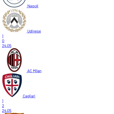
Napoli
Udinese
1
0
24.05
AC Milan
Cagliari
1
2
24.05