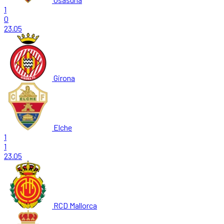
1
0
23.05
Girona
Elche
1
1
23.05
RCD Mallorca