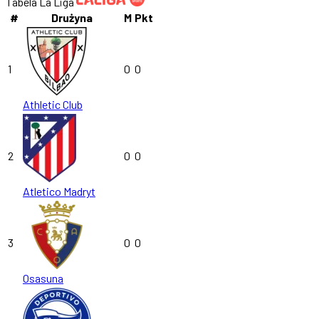
Tabela La Liga
#
Drużyna
M
Pkt
1
0
0
Athletic Club
2
0
0
Atletico Madryt
3
0
0
Osasuna