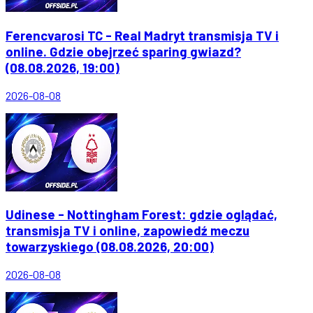
Ferencvarosi TC - Real Madryt transmisja TV i
online. Gdzie obejrzeć sparing gwiazd?
(08.08.2026, 19:00)
2026-08-08
Udinese - Nottingham Forest: gdzie oglądać,
transmisja TV i online, zapowiedź meczu
towarzyskiego (08.08.2026, 20:00)
2026-08-08