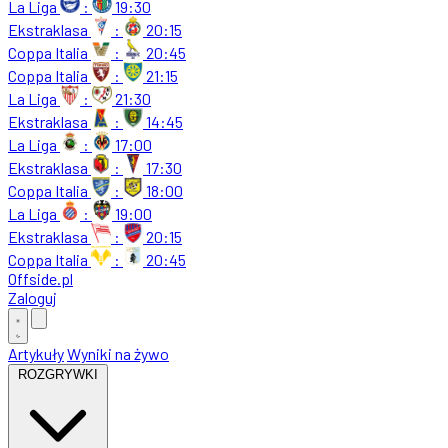
La Liga
:
19:30
Ekstraklasa
:
20:15
Coppa Italia
:
20:45
Coppa Italia
:
21:15
La Liga
:
21:30
Ekstraklasa
:
14:45
La Liga
:
17:00
Ekstraklasa
:
17:30
Coppa Italia
:
18:00
La Liga
:
19:00
Ekstraklasa
:
20:15
Coppa Italia
:
20:45
Offside
.
pl
Zaloguj
Artykuły
Wyniki na żywo
ROZGRYWKI