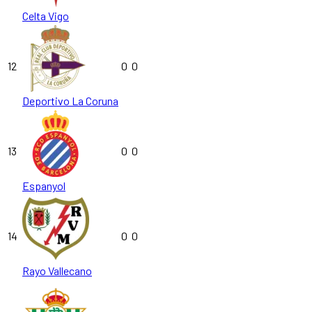
Celta Vigo
12
0
0
Deportivo La Coruna
13
0
0
Espanyol
14
0
0
Rayo Vallecano