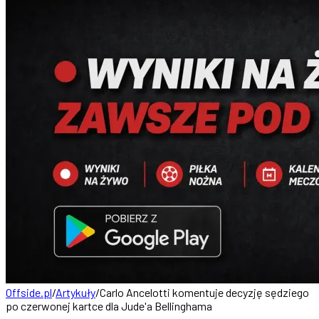
Offside.pl
/
Artykuły
/
Carlo Ancelotti komentuje decyzję sędziego
po czerwonej kartce dla Jude'a Bellinghama