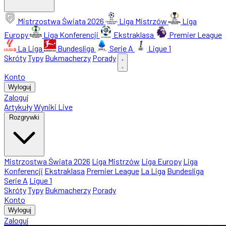
Mistrzostwa Świata 2026
Liga Mistrzów
Liga
Europy
Liga Konferencji
Ekstraklasa
Premier League
La Liga
Bundesliga
Serie A
Ligue 1
Skróty
Typy
Bukmacherzy
Porady
Konto
Wyloguj
Zaloguj
Artykuły
Wyniki Live
Rozgrywki
Mistrzostwa Świata 2026
Liga Mistrzów
Liga Europy
Liga
Konferencji
Ekstraklasa
Premier League
La Liga
Bundesliga
Serie A
Ligue 1
Skróty
Typy
Bukmacherzy
Porady
Konto
Wyloguj
Zaloguj