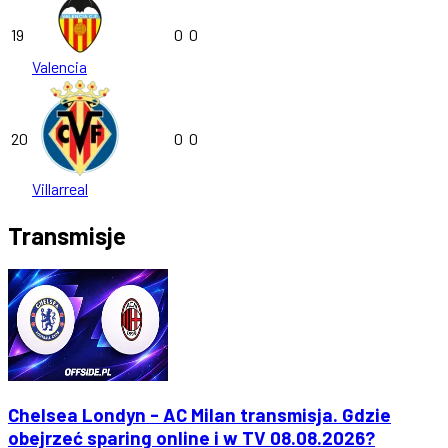
19
0
0
Valencia
20
0
0
Villarreal
Transmisje
Chelsea Londyn - AC Milan transmisja. Gdzie
obejrzeć sparing online i w TV 08.08.2026?