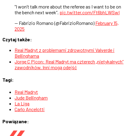
“I won’t talk more about the referee as I want to be on
the bench next week”.
pic.twitter.com/Ft6bhLWSwI
— Fabrizio Romano (@FabrizioRomano)
February 15,
2025
Czytaj także:
Real Madryt z problemami zdrowotnymi Valverde i
Bellinghama
Jorge C Picon: Real Madryt ma czterech „nietykalnych”
zawodników. Inni mogą odejść
Tagi:
Real Madryt
Jude Bellingham
La Liga
Carlo Ancelotti
Powiązane: