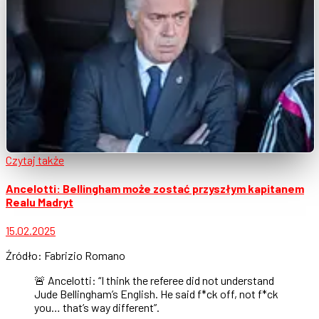
Czytaj także
Ancelotti: Bellingham może zostać przyszłym kapitanem
Realu Madryt
15.02.2025
Źródło: Fabrizio Romano
🚨 Ancelotti: “I think the referee did not understand
Jude Bellingham’s English. He said f*ck off, not f*ck
you… that’s way different”.