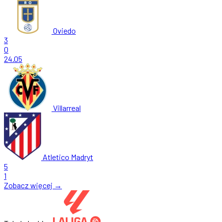
Oviedo
3
0
24.05
Villarreal
Atletico Madryt
5
1
Zobacz więcej →