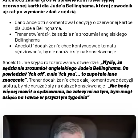
czerwonej kartki dla Jude’a Bellinghama, której zawodnik
ujrzał po wymianie zdań z sędzią.
Carlo Ancelotti skomentował decyzję o czerwonej kartce
dla Jude'a Bellinghama.
Trener stwierdził, że sędzia nie zrozumiał angielskiego
Bellinghama
Ancelotti dodał, że nie chce kontynuować tematu
sędziowania, by nie narażać się na konsekwencje.
Ancelotti, nie kryjąc rozczarowania, stwierdził:
„Myślę, że
sędzia nie zrozumiał angielskiego Jude'a Bellinghama. On
powiedział 'fck off', a nie 'fck you'… to zupełnie inne
znaczenie”
. Trener dodał, że nie chce dalej komentować decyzji
arbitra, by nie narażać się na dalsze konsekwencje:
„Nie będę
więcej mówił o sędziowaniu, bo zależy mi na tym, bym mógł
usiąść na ławce w przyszłym tygodniu”
.