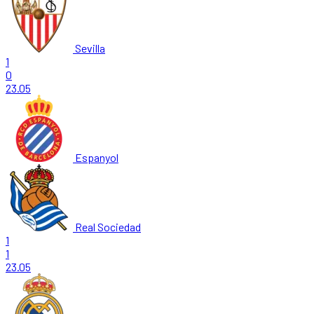
Sevilla
1
0
23.05
Espanyol
Real Sociedad
1
1
23.05