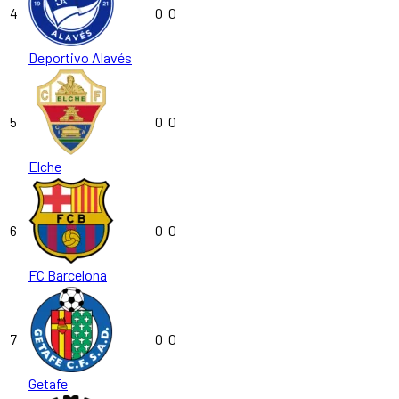
4
0
0
Deportivo Alavés
5
0
0
Elche
6
0
0
FC Barcelona
7
0
0
Getafe