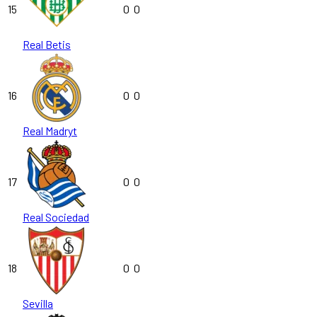
15
0
0
Real Betis
16
0
0
Real Madryt
17
0
0
Real Sociedad
18
0
0
Sevilla