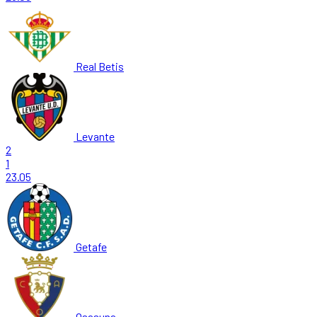
Real Betis
Levante
2
1
23.05
Getafe
Osasuna