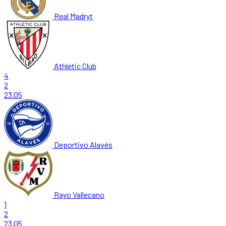
Real Madryt
Athletic Club
4
2
23.05
Deportivo Alavés
Rayo Vallecano
1
2
23.05