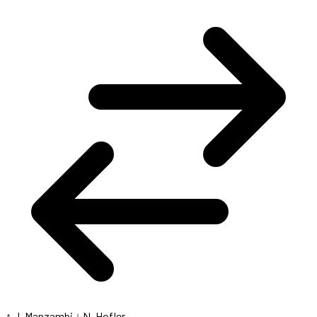
↑ J. Manzambi
↓ N. Hofler