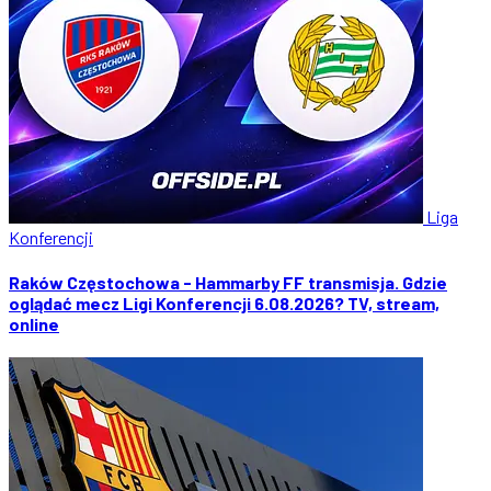
Liga
Konferencji
Raków Częstochowa - Hammarby FF transmisja. Gdzie
oglądać mecz Ligi Konferencji 6.08.2026? TV, stream,
online