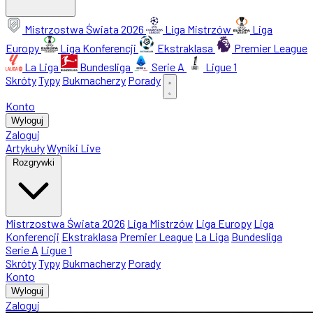
Mistrzostwa Świata 2026
Liga Mistrzów
Liga
Europy
Liga Konferencji
Ekstraklasa
Premier League
La Liga
Bundesliga
Serie A
Ligue 1
Skróty
Typy
Bukmacherzy
Porady
Konto
Wyloguj
Zaloguj
Artykuły
Wyniki Live
Rozgrywki
Mistrzostwa Świata 2026
Liga Mistrzów
Liga Europy
Liga
Konferencji
Ekstraklasa
Premier League
La Liga
Bundesliga
Serie A
Ligue 1
Skróty
Typy
Bukmacherzy
Porady
Konto
Wyloguj
Zaloguj