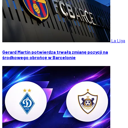
La Liga
Gerard Martín potwierdza trwałą zmianę pozycji na
środkowego obrońcę w Barcelonie