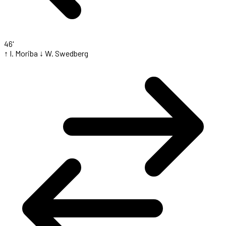
46'
↑ I. Moriba
↓ W. Swedberg