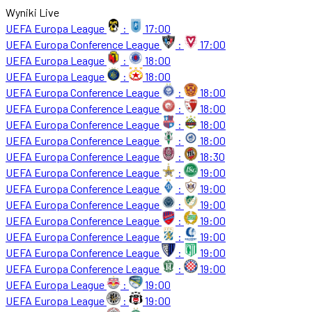
Wyniki Live
UEFA Europa League
:
17:00
UEFA Europa Conference League
:
17:00
UEFA Europa League
:
18:00
UEFA Europa League
:
18:00
UEFA Europa Conference League
:
18:00
UEFA Europa Conference League
:
18:00
UEFA Europa Conference League
:
18:00
UEFA Europa Conference League
:
18:00
UEFA Europa Conference League
:
18:30
UEFA Europa Conference League
:
19:00
UEFA Europa Conference League
:
19:00
UEFA Europa Conference League
:
19:00
UEFA Europa Conference League
:
19:00
UEFA Europa Conference League
:
19:00
UEFA Europa Conference League
:
19:00
UEFA Europa Conference League
:
19:00
UEFA Europa League
:
19:00
UEFA Europa League
:
19:00