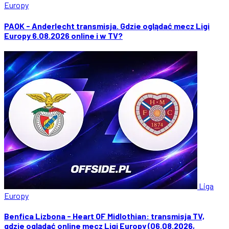
Europy
PAOK - Anderlecht transmisja. Gdzie oglądać mecz Ligi
Europy 6.08.2026 online i w TV?
Liga
Europy
Benfica Lizbona - Heart OF Midlothian: transmisja TV,
gdzie oglądać online mecz Ligi Europy (06.08.2026,