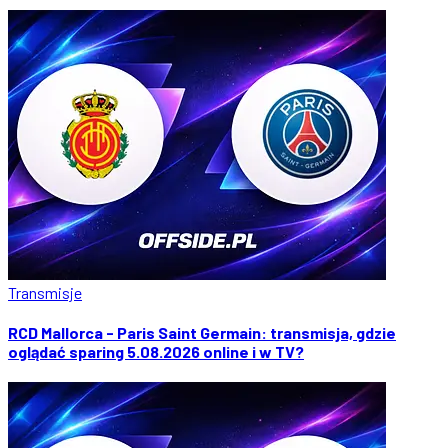
Transmisje
RCD Mallorca - Paris Saint Germain: transmisja, gdzie
oglądać sparing 5.08.2026 online i w TV?