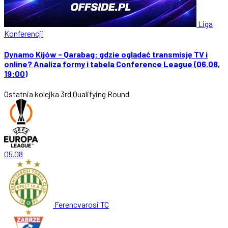
Liga
Konferencji
Dynamo Kijów - Qarabag: gdzie oglądać transmisję TV i
online? Analiza formy i tabela Conference League (06.08,
19:00)
Ostatnia kolejka
3rd Qualifying Round
05.08
Ferencvarosi TC