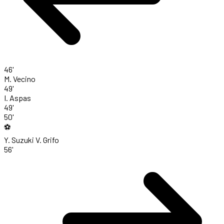
46'
M. Vecino
49'
I. Aspas
49'
50'
⚽
Y. Suzuki
V. Grifo
56'