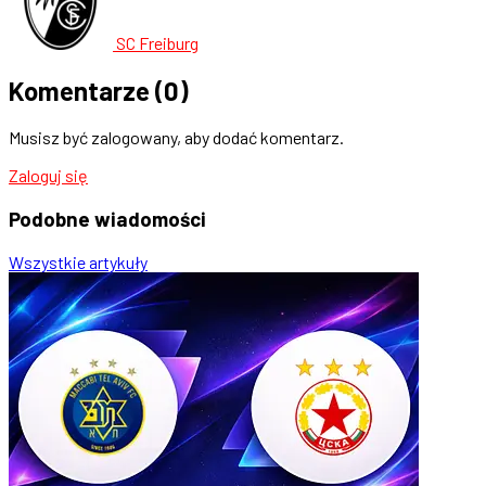
SC Freiburg
Komentarze
(0)
Musisz być zalogowany, aby dodać komentarz.
Zaloguj się
Podobne
wiadomości
Wszystkie artykuły