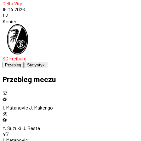
Celta Vigo
16.04.2026
1
:
3
Koniec
SC Freiburg
Przebieg
Statystyki
Przebieg meczu
33'
⚽
I. Matanovic
J. Makengo
39'
⚽
Y. Suzuki
J. Beste
45'
I. Matanovic