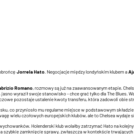
 obrońcę
Jorrela Hato
. Negocjacje między londyńskim klubem a
Aj
abrizio Romano
, rozmowy są już na zaawansowanym etapie. Chels
jasno wyraził swoje stanowisko - chce grać tylko dla The Blues. W
zowe pozostaje ustalenie kwoty transferu, która zadowoli obie st
ku, co przyniosło mu regularne miejsce w podstawowym składzie Aja
agę wielu czołowych europejskich klubów, ale to Chelsea wydaje si
h wychowanków. Holenderski klub wolałby zatrzymać Hato na kolejn
ka na szybkie zamknięcie sprawy, zwłaszcza w kontekście trwający