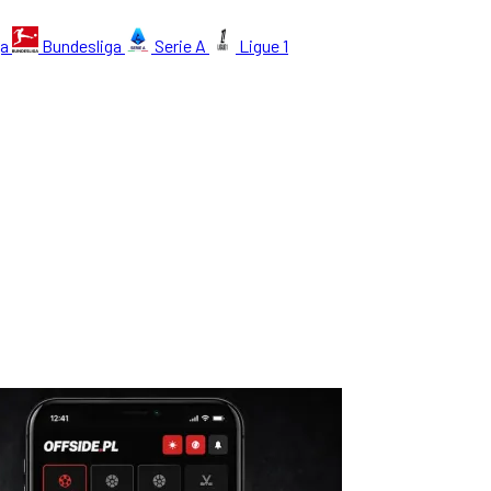
ga
Bundesliga
Serie A
Ligue 1