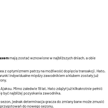
axem
mają zostać wznowione w najbliższych dniach, a obie
ea z optymizmem patrzy na możliwość dopięcia transakcji. Hato,
arunki indywidualne między zawodnikiem a klubem zostały już
rony.
ksu. Mimo zaledwie 19 lat, Hato zdążył już kilkakrotnie pełnić
ę być najbliżej pozyskania zawodnika.
y sezon, jednak determinacja gracza do zmiany barw może zmusić
ch przygotowań do nowego sezonu.