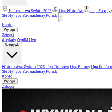
Mistrzostwa Świata 2026
Liga Mistrzów
Liga Europy
Skróty
Typy
Bukmacherzy
Porady
Konto
Wyloguj
Zaloguj
Artykuły
Wyniki Live
Rozgrywki
Mistrzostwa Świata 2026
Liga Mistrzów
Liga Europy
Liga Konfere
Skróty
Typy
Bukmacherzy
Porady
Konto
Wyloguj
Zaloguj