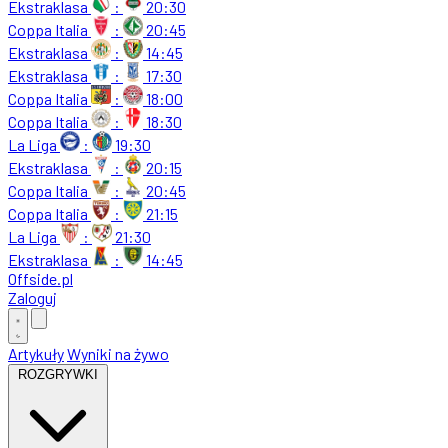
Ekstraklasa
:
20:30
Coppa Italia
:
20:45
Ekstraklasa
:
14:45
Ekstraklasa
:
17:30
Coppa Italia
:
18:00
Coppa Italia
:
18:30
La Liga
:
19:30
Ekstraklasa
:
20:15
Coppa Italia
:
20:45
Coppa Italia
:
21:15
La Liga
:
21:30
Ekstraklasa
:
14:45
Offside
.
pl
Zaloguj
Artykuły
Wyniki na żywo
ROZGRYWKI