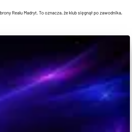
brony Realu Madryt. To oznacza, że klub sięgnął po zawodnika,