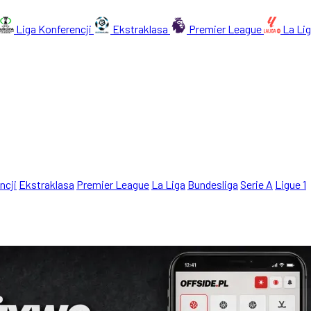
Liga Konferencji
Ekstraklasa
Premier League
La Li
ncji
Ekstraklasa
Premier League
La Liga
Bundesliga
Serie A
Ligue 1