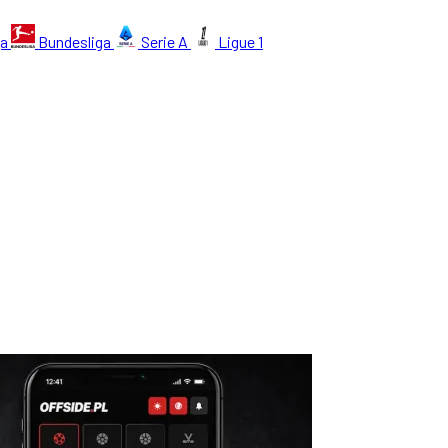
ga
Bundesliga
Serie A
Ligue 1