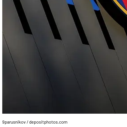
9parusnikov / depositphotos.com