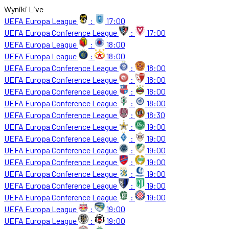
Wyniki Live
UEFA Europa League
:
17:00
UEFA Europa Conference League
:
17:00
UEFA Europa League
:
18:00
UEFA Europa League
:
18:00
UEFA Europa Conference League
:
18:00
UEFA Europa Conference League
:
18:00
UEFA Europa Conference League
:
18:00
UEFA Europa Conference League
:
18:00
UEFA Europa Conference League
:
18:30
UEFA Europa Conference League
:
19:00
UEFA Europa Conference League
:
19:00
UEFA Europa Conference League
:
19:00
UEFA Europa Conference League
:
19:00
UEFA Europa Conference League
:
19:00
UEFA Europa Conference League
:
19:00
UEFA Europa Conference League
:
19:00
UEFA Europa League
:
19:00
UEFA Europa League
:
19:00