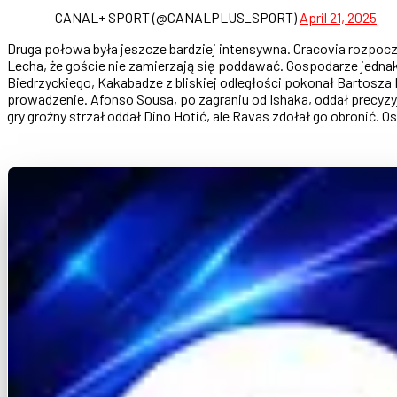
— CANAL+ SPORT (@CANALPLUS_SPORT)
April 21, 2025
Druga połowa była jeszcze bardziej intensywna. Cracovia rozpoczę
Lecha, że goście nie zamierzają się poddawać. Gospodarze jednak
Biedrzyckiego, Kakabadze z bliskiej odległości pokonał Bartosza
prowadzenie. Afonso Sousa, po zagraniu od Ishaka, oddał precyzyj
gry groźny strzał oddał Dino Hotić, ale Ravas zdołał go obronić. 