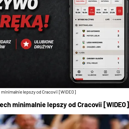
minimalnie lepszy od Cracovii [WIDEO]
ch minimalnie lepszy od Cracovii [WIDEO]