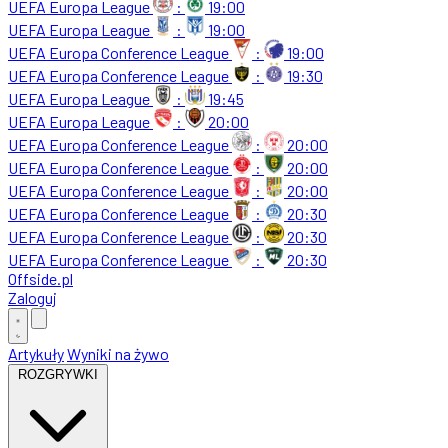
UEFA Europa League
:
19:00
UEFA Europa League
:
19:00
UEFA Europa Conference League
:
19:00
UEFA Europa Conference League
:
19:30
UEFA Europa League
:
19:45
UEFA Europa League
:
20:00
UEFA Europa Conference League
:
20:00
UEFA Europa Conference League
:
20:00
UEFA Europa Conference League
:
20:00
UEFA Europa Conference League
:
20:30
UEFA Europa Conference League
:
20:30
UEFA Europa Conference League
:
20:30
Offside
.
pl
Zaloguj
Artykuły
Wyniki na żywo
ROZGRYWKI