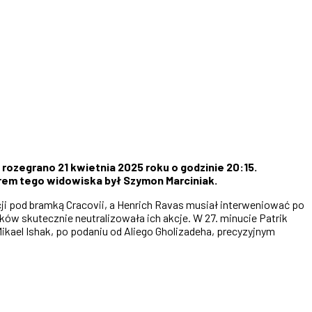
 rozegrano 21 kwietnia 2025 roku o godzinie 20:15.
trem tego widowiska był Szymon Marciniak.
ji pod bramką Cracovii, a Henrich Ravas musiał interweniować po
ów skutecznie neutralizowała ich akcje. W 27. minucie Patrik
ikael Ishak, po podaniu od Aliego Gholizadeha, precyzyjnym