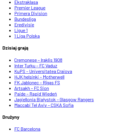
Ekstraklasa
Premier League
Primera Division
Bundesliga
Eredivisie
Ligue 1
1 Liga Polska
Dzisiaj grają
Cremonese – Iraklis 1908
Inter Turku – FC Vaduz
KuPS – Universitatea Craiova
HJK helsinki – Motherwell
FK Jablonec – Rīgas FS
Artsakh – FC Sion
Paide – Rapid Wiedeń
Jagiellonia Białystok – Glasgow Rangers
Maccabi Tel Aviv – CSKA Sofia
Drużyny
FC Barcelona