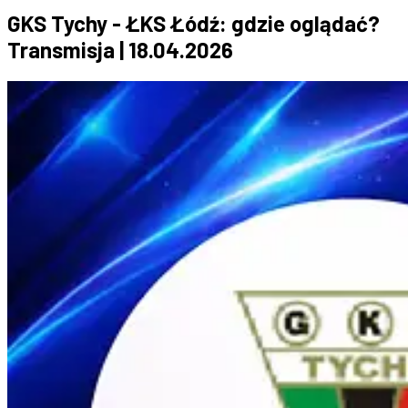
GKS Tychy - ŁKS Łódź: gdzie oglądać?
Transmisja | 18.04.2026