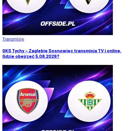
Transmisje
GKS Tychy – Zaglebie Sosnowiec transmisja TV i online.
Gdzie obejrzeć 5.08.2026?