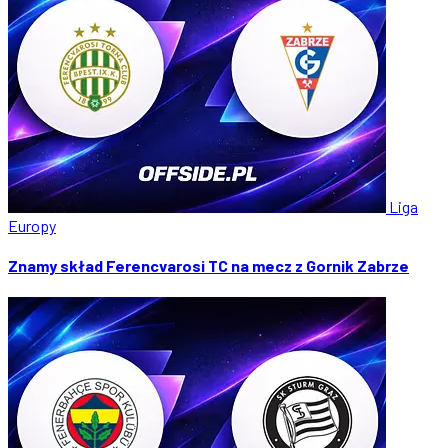
Liga
Europy
Znamy skład Ferencvarosi TC na mecz z Gornik Zabrze