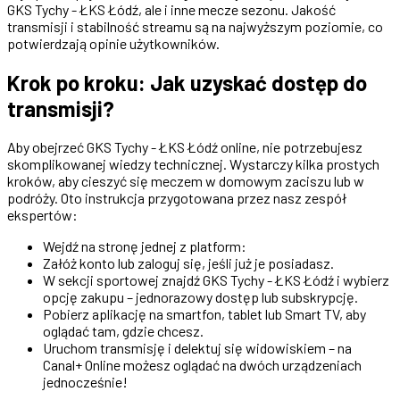
GKS Tychy - ŁKS Łódź, ale i inne mecze sezonu. Jakość
transmisji i stabilność streamu są na najwyższym poziomie, co
potwierdzają opinie użytkowników.
Krok po kroku: Jak uzyskać dostęp do
transmisji?
Aby obejrzeć GKS Tychy - ŁKS Łódź online, nie potrzebujesz
skomplikowanej wiedzy technicznej. Wystarczy kilka prostych
kroków, aby cieszyć się meczem w domowym zaciszu lub w
podróży. Oto instrukcja przygotowana przez nasz zespół
ekspertów:
Wejdź na stronę jednej z platform:
Załóż konto lub zaloguj się, jeśli już je posiadasz.
W sekcji sportowej znajdź GKS Tychy - ŁKS Łódź i wybierz
opcję zakupu – jednorazowy dostęp lub subskrypcję.
Pobierz aplikację na smartfon, tablet lub Smart TV, aby
oglądać tam, gdzie chcesz.
Uruchom transmisję i delektuj się widowiskiem – na
Canal+ Online możesz oglądać na dwóch urządzeniach
jednocześnie!