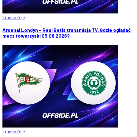
Transmisje
Arsenal Londyn – Real Betis transmisja TV. Gdzie oglądać
mecz towarzyski 05.08.2026?
Transmisje