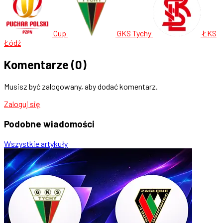
Cup
GKS Tychy
ŁKS
Łódź
Komentarze
(0)
Musisz być zalogowany, aby dodać komentarz.
Zaloguj się
Podobne
wiadomości
Wszystkie artykuły