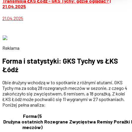
Transmisja ŁKS Łódź - GKS Tychy: gdzie oglądać? |
21.04.2025
21.04.2025
Reklama
Forma i statystyki: GKS Tychy vs ŁKS
Łódź
Obie drużyny wchodzą w to spotkanie z różnymi atutami. GKS
Tychy ma za sobą 28 rozegranych meczów w sezonie, z czego 4
zakończyło się zwycięstwem, 6 remisem, a 18 porażką. Z kolei
ŁKS Łódź może pochwalić się 11 wygranymi w 27 spotkaniach.
Poniżej pełna analiza:
Forma (5
Drużyna
ostatnich
Rozegrane
Zwycięstwa
Remisy
Porażki
meczów)