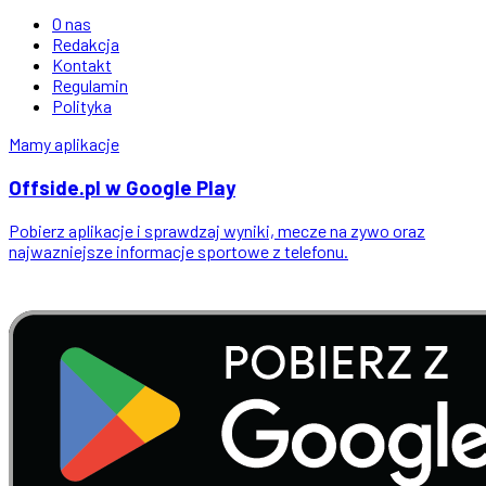
O nas
Redakcja
Kontakt
Regulamin
Polityka
Mamy aplikacje
Offside
.
pl
w Google Play
Pobierz aplikacje i sprawdzaj wyniki, mecze na zywo oraz
najwazniejsze informacje sportowe z telefonu.