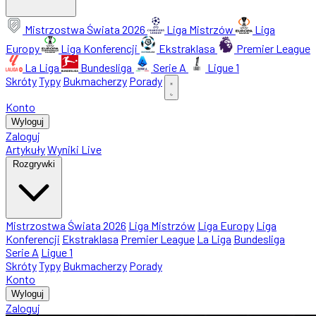
Mistrzostwa Świata 2026
Liga Mistrzów
Liga
Europy
Liga Konferencji
Ekstraklasa
Premier League
La Liga
Bundesliga
Serie A
Ligue 1
Skróty
Typy
Bukmacherzy
Porady
Konto
Wyloguj
Zaloguj
Artykuły
Wyniki Live
Rozgrywki
Mistrzostwa Świata 2026
Liga Mistrzów
Liga Europy
Liga
Konferencji
Ekstraklasa
Premier League
La Liga
Bundesliga
Serie A
Ligue 1
Skróty
Typy
Bukmacherzy
Porady
Konto
Wyloguj
Zaloguj