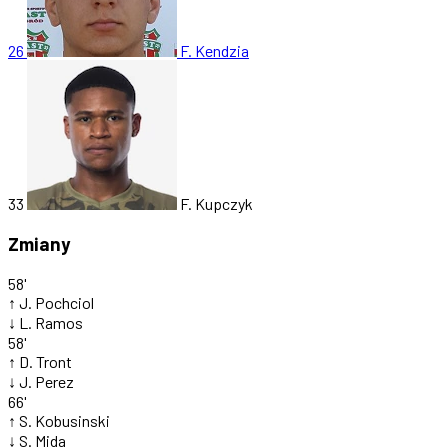
26
F. Kendzia
33
F. Kupczyk
Zmiany
58'
↑
J. Pochciol
↓
L. Ramos
58'
↑
D. Tront
↓
J. Perez
66'
↑
S. Kobusinski
↓
S. Mida