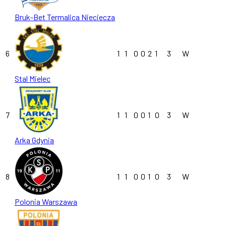
Bruk-Bet Termalica Nieciecza
6
1
1
0
0
2
1
3
W
Stal Mielec
7
1
1
0
0
1
0
3
W
Arka Gdynia
8
1
1
0
0
1
0
3
W
Polonia Warszawa