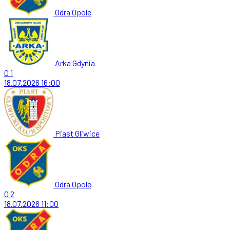
Odra Opole
Arka Gdynia
0
1
18.07.2026
16:00
Piast Gliwice
Odra Opole
0
2
18.07.2026
11:00