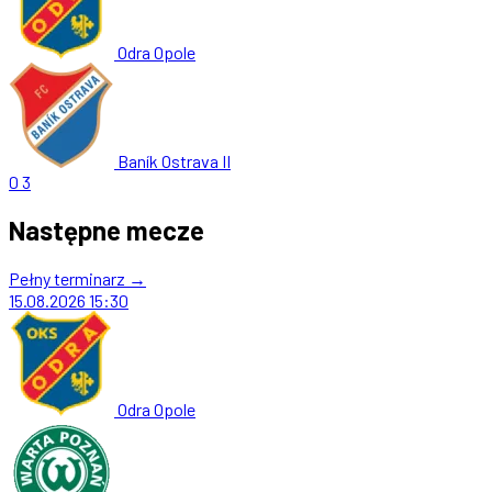
Odra Opole
Baník Ostrava II
0
3
Następne mecze
Pełny terminarz →
15.08.2026
15:30
Odra Opole