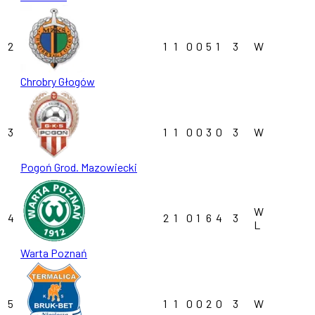
2
1
1
0
0
5
1
3
W
Chrobry Głogów
3
1
1
0
0
3
0
3
W
Pogoń Grod. Mazowiecki
W
4
2
1
0
1
6
4
3
L
Warta Poznań
5
1
1
0
0
2
0
3
W