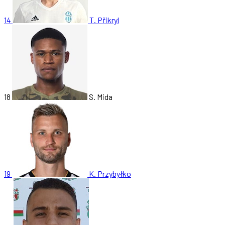
14
T. Přikryl
18
S. Mida
19
K. Przybyłko