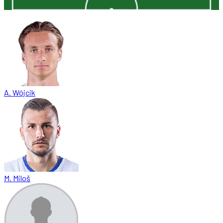
A. Wójcik
M. Miloš