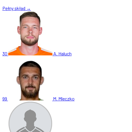
Pełny skład →
30
A. Haluch
99
M. Mleczko