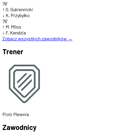
76'
↑
O. Sukiennicki
↓
K. Przybylko
76'
↑
M. Milos
↓
F. Kendzia
Zobacz wszystkich zawodników →
Trener
Piotr Plewnia
Zawodnicy