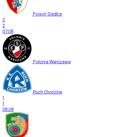
Pogoń Siedlce
2
2
07.08
Polonia Warszawa
Ruch Chorzów
1
1
08.08