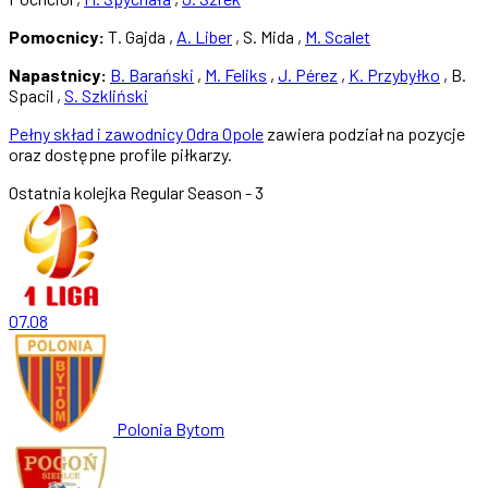
Pomocnicy:
T. Gajda ,
A. Liber
, S. Mida ,
M. Scalet
Napastnicy:
B. Barański
,
M. Feliks
,
J. Pérez
,
K. Przybyłko
, B.
Spacil ,
S. Szkliński
Pełny skład i zawodnicy Odra Opole
zawiera podział na pozycje
oraz dostępne profile piłkarzy.
Ostatnia kolejka
Regular Season - 3
07.08
Polonia Bytom