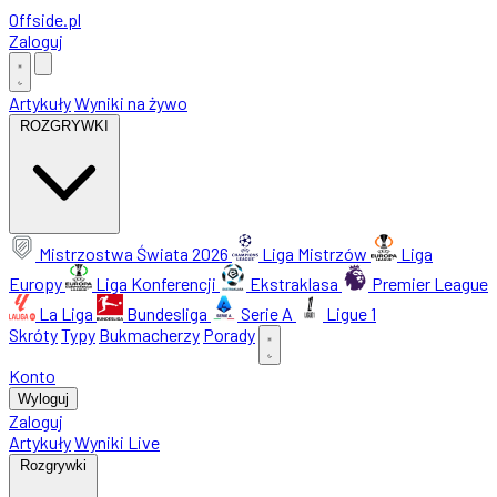
Offside
.
pl
Zaloguj
Artykuły
Wyniki na żywo
ROZGRYWKI
Mistrzostwa Świata 2026
Liga Mistrzów
Liga
Europy
Liga Konferencji
Ekstraklasa
Premier League
La Liga
Bundesliga
Serie A
Ligue 1
Skróty
Typy
Bukmacherzy
Porady
Konto
Wyloguj
Zaloguj
Artykuły
Wyniki Live
Rozgrywki