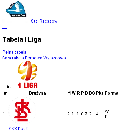
Stal Rzeszów
-
-
Tabela I Liga
Pełna tabela →
Cała tabela
Domowa
Wyjazdowa
I Liga
#
Drużyna
M
W
R
P
B
BS
Pkt
Forma
W
1
2
1
1
0
3
2
4
D
ŁKS Łódź