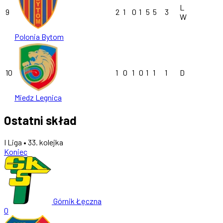
L
9
2
1
0
1
5
5
3
W
Polonia Bytom
10
1
0
1
0
1
1
1
D
Miedz Legnica
Ostatni skład
I Liga • 33. kolejka
Koniec
Górnik Łęczna
0