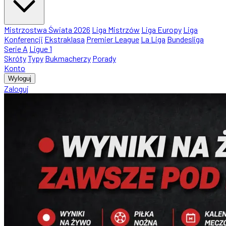
Mistrzostwa Świata 2026
Liga Mistrzów
Liga Europy
Liga
Konferencji
Ekstraklasa
Premier League
La Liga
Bundesliga
Serie A
Ligue 1
Skróty
Typy
Bukmacherzy
Porady
Konto
Wyloguj
Zaloguj