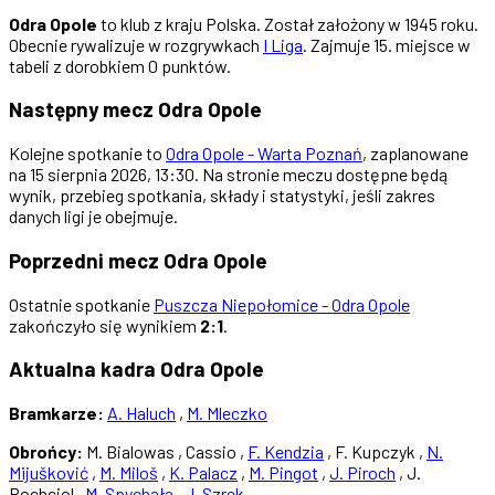
Odra Opole
to klub z kraju Polska. Został założony w 1945 roku.
Obecnie rywalizuje w rozgrywkach
I Liga
. Zajmuje 15. miejsce w
tabeli z dorobkiem 0 punktów.
Następny mecz Odra Opole
Kolejne spotkanie to
Odra Opole - Warta Poznań
, zaplanowane
na 15 sierpnia 2026, 13:30. Na stronie meczu dostępne będą
wynik, przebieg spotkania, składy i statystyki, jeśli zakres
danych ligi je obejmuje.
Poprzedni mecz Odra Opole
Ostatnie spotkanie
Puszcza Niepołomice - Odra Opole
zakończyło się wynikiem
2:1
.
Aktualna kadra Odra Opole
Bramkarze:
A. Haluch
,
M. Mleczko
Obrońcy:
M. Bialowas , Cassio ,
F. Kendzia
, F. Kupczyk ,
N.
Mijušković
,
M. Miloš
,
K. Palacz
,
M. Pingot
,
J. Piroch
, J.
Pochciol ,
M. Spychała
,
J. Szrek