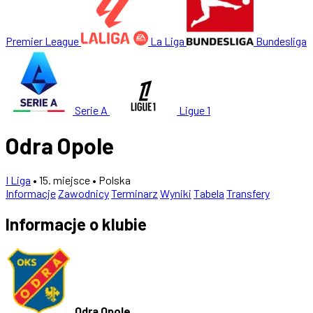
Premier League
La Liga
Bundesliga
Serie A
Ligue 1
Odra Opole
I Liga
• 15. miejsce
• Polska
Informacje
Zawodnicy
Terminarz
Wyniki
Tabela
Transfery
Informacje o klubie
Odra Opole