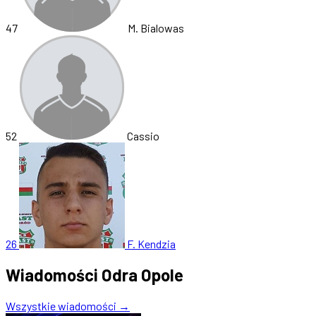
47
M. Bialowas
52
Cassio
26
F. Kendzia
Wiadomości Odra Opole
Wszystkie wiadomości →