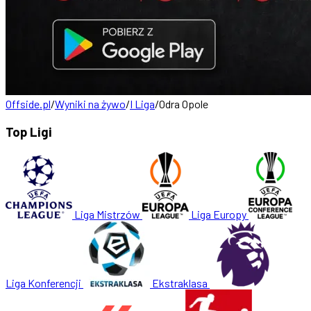
Offside.pl
/
Wyniki na żywo
/
I Liga
/
Odra Opole
Top Ligi
Liga Mistrzów
Liga Europy
Liga Konferencji
Ekstraklasa