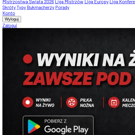
Mistrzostwa Świata 2026
Liga Mistrzów
Liga Europy
Liga Konfere
Skróty
Typy
Bukmacherzy
Porady
Konto
Wyloguj
Zaloguj