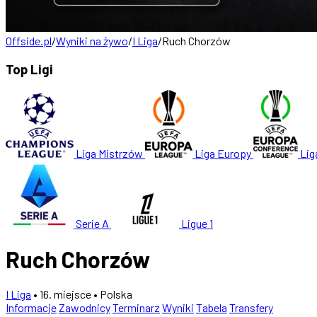
Offside.pl
/
Wyniki na żywo
/
I Liga
/
Ruch Chorzów
Top Ligi
Liga Mistrzów
Liga Europy
Lig
Serie A
Ligue 1
Ruch Chorzów
I Liga
• 16. miejsce
• Polska
Informacje
Zawodnicy
Terminarz
Wyniki
Tabela
Transfery