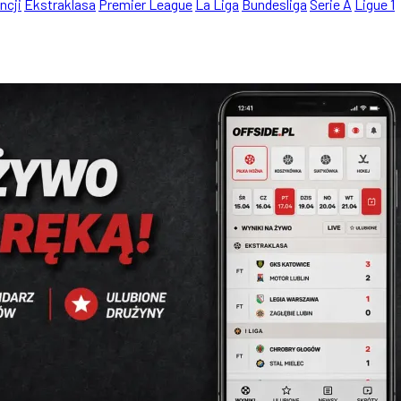
ncji
Ekstraklasa
Premier League
La Liga
Bundesliga
Serie A
Ligue 1