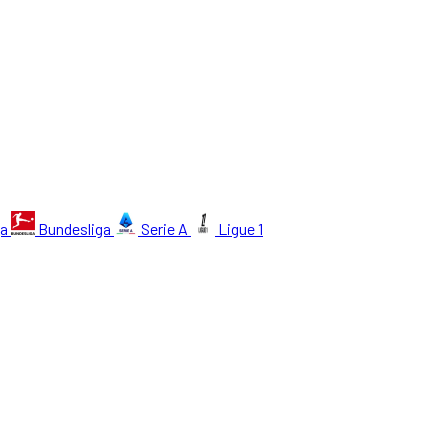
ga
Bundesliga
Serie A
Ligue 1