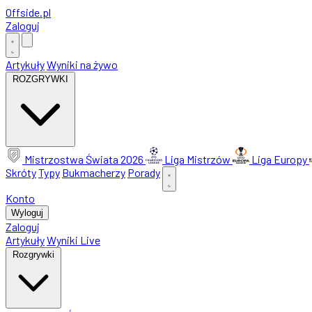
Offside
.
pl
Zaloguj
Artykuły
Wyniki na żywo
ROZGRYWKI
Mistrzostwa Świata 2026
Liga Mistrzów
Liga Europy
Skróty
Typy
Bukmacherzy
Porady
Konto
Wyloguj
Zaloguj
Artykuły
Wyniki Live
Rozgrywki