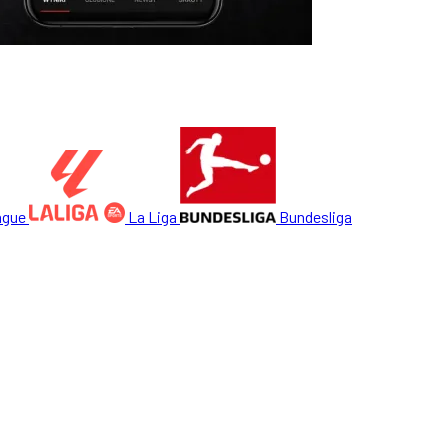
ague
La Liga
Bundesliga