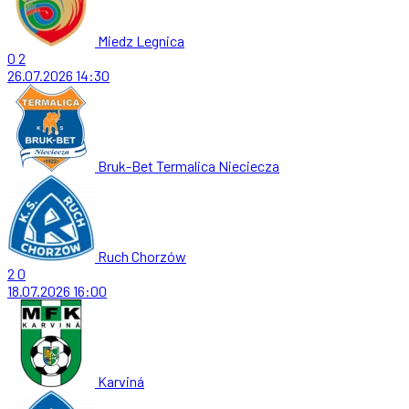
Miedz Legnica
0
2
26.07.2026
14:30
Bruk-Bet Termalica Nieciecza
Ruch Chorzów
2
0
18.07.2026
16:00
Karviná