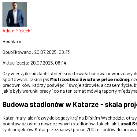
Adam Mielecki
Redaktor
Opublikowano:
20.07.2025, 08:13
Aktualizacja:
20.07.2025, 08:14
Czy wiesz, ile ludzkich istnień kosztowała budowa nowoczesny
sportowych, takich jak
Mistrzostwa Świata w piłce nożnej
, c
pracowników, którzy poświęcili swoje zdrowie, a czasem życie, by
jakie były warunki pracy i co na ten temat mówią raporty między
Budowa stadionów w Katarze - skala pro
Katar, mały, ale niezwykle bogaty kraj na Bliskim Wschodzie, ot
podstaw aż ośmiu nowoczesnych stadionów, takich jak
Lusail S
tych projektów Katar przeznaczył ponad 200 miliardów dolarów, c