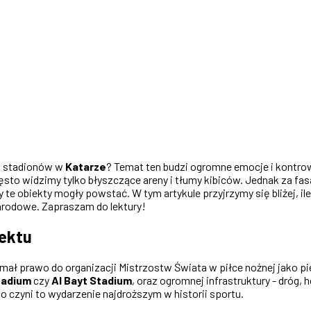
ch stadionów w
Katarze
? Temat ten budzi ogromne emocje i kontrow
zęsto widzimy tylko błyszczące areny i tłumy kibiców. Jednak za fa
 te obiekty mogły powstać. W tym artykule przyjrzymy się bliżej, 
narodowe. Zapraszam do lektury!
jektu
rzymał prawo do organizacji Mistrzostw Świata w piłce nożnej jako 
tadium
czy
Al Bayt Stadium
, oraz ogromnej infrastruktury - dróg, 
o czyni to wydarzenie najdroższym w historii sportu.