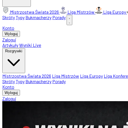
Mistrzostwa Świata 2026
Liga Mistrzów
Liga Europy
Skróty
Typy
Bukmacherzy
Porady
Konto
Wyloguj
Zaloguj
Artykuły
Wyniki Live
Rozgrywki
Mistrzostwa Świata 2026
Liga Mistrzów
Liga Europy
Liga Konfere
Skróty
Typy
Bukmacherzy
Porady
Konto
Wyloguj
Zaloguj