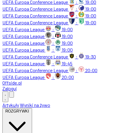
UEFA Europa Conference League
:
19:00
UEFA Europa Conference League
:
19:00
UEFA Europa Conference League
:
19:00
UEFA Europa Conference League
:
19:00
UEFA Europa League
:
19:00
UEFA Europa League
:
19:00
UEFA Europa League
:
19:00
UEFA Europa League
:
19:00
UEFA Europa Conference League
:
19:30
UEFA Europa League
:
19:45
UEFA Europa Conference League
:
20:00
UEFA Europa League
:
20:00
Offside
.
pl
Zaloguj
Artykuły
Wyniki na żywo
ROZGRYWKI