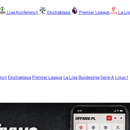
Liga Konferencji
Ekstraklasa
Premier League
La Li
ncji
Ekstraklasa
Premier League
La Liga
Bundesliga
Serie A
Ligue 1