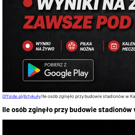
Offside.pl
/
Artykuły
/
Ile osób zginęło przy budowie stadionów w K
Ile osób zginęło przy budowie stadionów