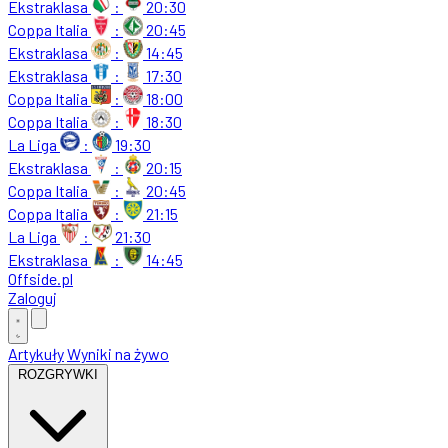
Ekstraklasa
:
20:30
Coppa Italia
:
20:45
Ekstraklasa
:
14:45
Ekstraklasa
:
17:30
Coppa Italia
:
18:00
Coppa Italia
:
18:30
La Liga
:
19:30
Ekstraklasa
:
20:15
Coppa Italia
:
20:45
Coppa Italia
:
21:15
La Liga
:
21:30
Ekstraklasa
:
14:45
Offside
.
pl
Zaloguj
Artykuły
Wyniki na żywo
ROZGRYWKI