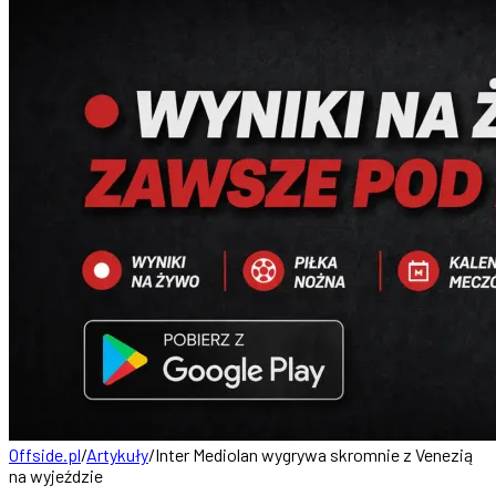
Offside.pl
/
Artykuły
/
Inter Mediolan wygrywa skromnie z Venezią
na wyjeździe