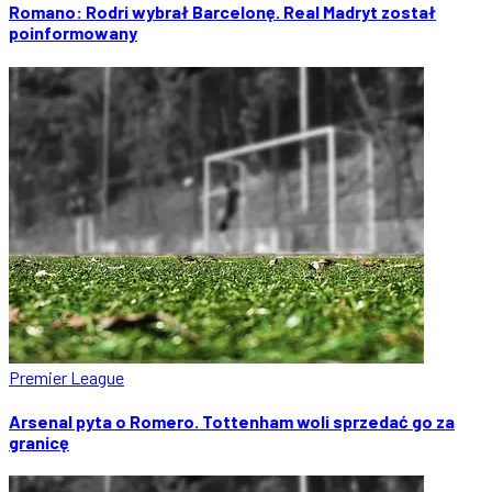
Romano: Rodri wybrał Barcelonę. Real Madryt został
poinformowany
Premier League
Arsenal pyta o Romero. Tottenham woli sprzedać go za
granicę