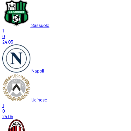
Sassuolo
1
0
24.05
Napoli
Udinese
1
0
24.05