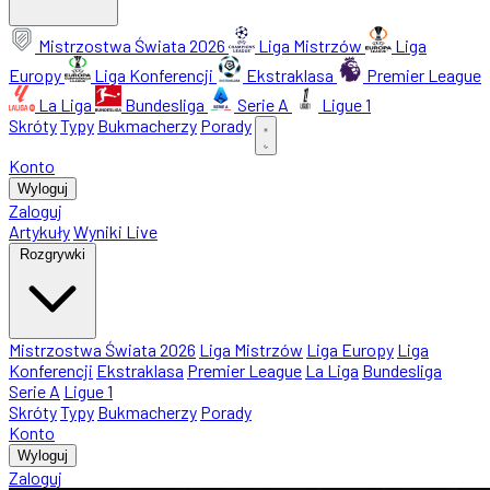
Mistrzostwa Świata 2026
Liga Mistrzów
Liga
Europy
Liga Konferencji
Ekstraklasa
Premier League
La Liga
Bundesliga
Serie A
Ligue 1
Skróty
Typy
Bukmacherzy
Porady
Konto
Wyloguj
Zaloguj
Artykuły
Wyniki Live
Rozgrywki
Mistrzostwa Świata 2026
Liga Mistrzów
Liga Europy
Liga
Konferencji
Ekstraklasa
Premier League
La Liga
Bundesliga
Serie A
Ligue 1
Skróty
Typy
Bukmacherzy
Porady
Konto
Wyloguj
Zaloguj