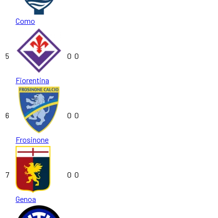
Como
5
0
0
Fiorentina
6
0
0
Frosinone
7
0
0
Genoa