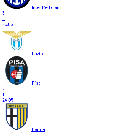
Inter Mediolan
3
3
23.05
Lazio
Pisa
2
1
24.05
Parma