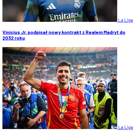
La Liga
Vinícius Jr. podpisał nowy kontrakt z Realem Madryt do
2032 roku
La Liga