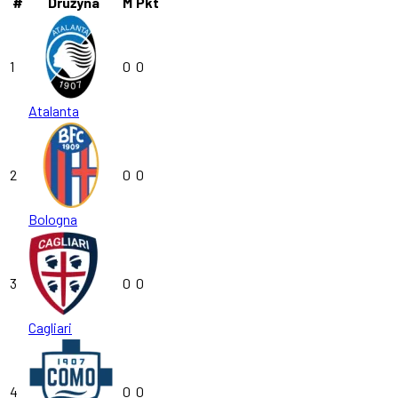
#
Drużyna
M
Pkt
1
0
0
Atalanta
2
0
0
Bologna
3
0
0
Cagliari
4
0
0