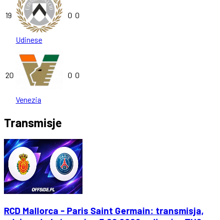
19
0
0
Udinese
20
0
0
Venezia
Transmisje
RCD Mallorca - Paris Saint Germain: transmisja,