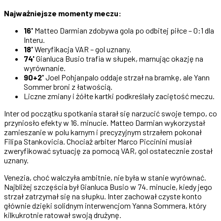
Najważniejsze momenty meczu:
16'
Matteo Darmian zdobywa gola po odbitej piłce – 0:1 dla
Interu.
18'
Weryfikacja VAR – gol uznany.
74'
Gianluca Busio trafia w słupek, marnując okazję na
wyrównanie.
90+2'
Joel Pohjanpalo oddaje strzał na bramkę, ale Yann
Sommer broni z łatwością.
Liczne zmiany i żółte kartki podkreślały zaciętość meczu.
Inter od początku spotkania starał się narzucić swoje tempo, co
przyniosło efekty w 16. minucie. Matteo Darmian wykorzystał
zamieszanie w polu karnym i precyzyjnym strzałem pokonał
Filipa Stankovicia. Chociaż arbiter Marco Piccinini musiał
zweryfikować sytuację za pomocą VAR, gol ostatecznie został
uznany.
Venezia, choć walczyła ambitnie, nie była w stanie wyrównać.
Najbliżej szczęścia był Gianluca Busio w 74. minucie, kiedy jego
strzał zatrzymał się na słupku. Inter zachował czyste konto
głównie dzięki solidnym interwencjom Yanna Sommera, który
kilkukrotnie ratował swoją drużynę.