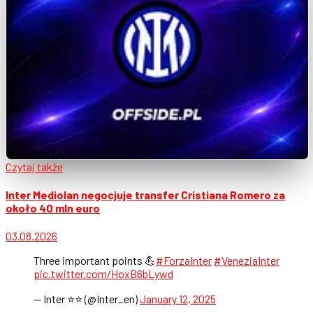
Czytaj także
Inter Mediolan negocjuje transfer Cristiana Romero za
około 40 mln euro
03.08.2026
Three important points 💪
#ForzaInter
#VeneziaInter
pic.twitter.com/HoxB6bLywd
— Inter ⭐⭐ (@Inter_en)
January 12, 2025