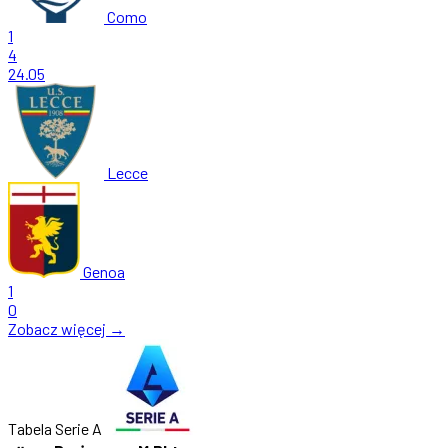
Como
1
4
24.05
Lecce
Genoa
1
0
Zobacz więcej →
Tabela Serie A