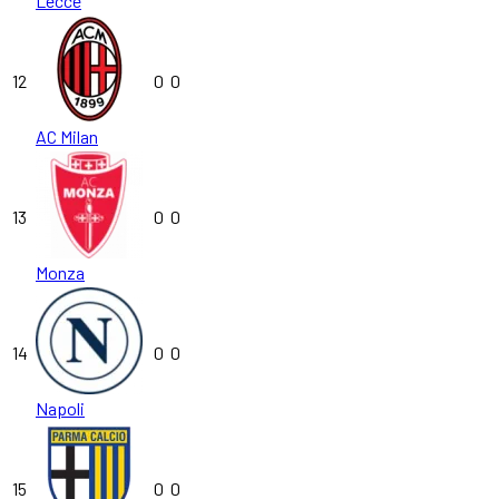
Lecce
12
0
0
AC Milan
13
0
0
Monza
14
0
0
Napoli
15
0
0