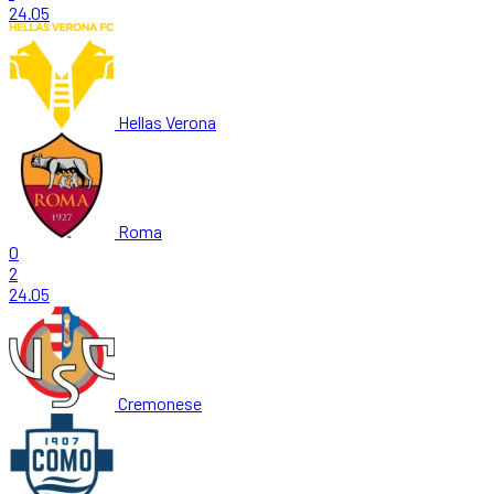
24.05
Hellas Verona
Roma
0
2
24.05
Cremonese