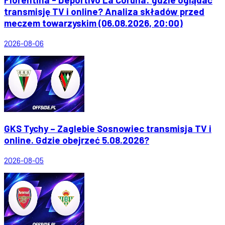
transmisję TV i online? Analiza składów przed
meczem towarzyskim (06.08.2026, 20:00)
2026-08-06
GKS Tychy – Zaglebie Sosnowiec transmisja TV i
online. Gdzie obejrzeć 5.08.2026?
2026-08-05