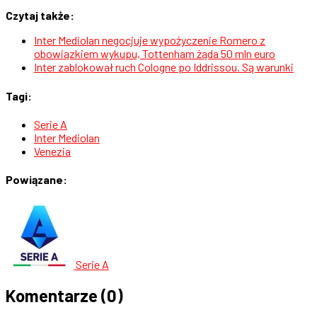
Czytaj także:
Inter Mediolan negocjuje wypożyczenie Romero z
obowiązkiem wykupu, Tottenham żąda 50 mln euro
Inter zablokował ruch Cologne po Iddrissou. Są warunki
Tagi:
Serie A
Inter Mediolan
Venezia
Powiązane:
Serie A
Komentarze
(0)