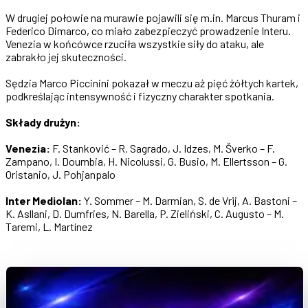
W drugiej połowie na murawie pojawili się m.in. Marcus Thuram i
Federico Dimarco, co miało zabezpieczyć prowadzenie Interu.
Venezia w końcówce rzuciła wszystkie siły do ataku, ale
zabrakło jej skuteczności.
Sędzia Marco Piccinini pokazał w meczu aż pięć żółtych kartek,
podkreślając intensywność i fizyczny charakter spotkania.
Składy drużyn:
Venezia:
F. Stanković – R. Sagrado, J. Idzes, M. Šverko – F.
Zampano, I. Doumbia, H. Nicolussi, G. Busio, M. Ellertsson – G.
Oristanio, J. Pohjanpalo
Inter Mediolan:
Y. Sommer – M. Darmian, S. de Vrij, A. Bastoni –
K. Asllani, D. Dumfries, N. Barella, P. Zieliński, C. Augusto – M.
Taremi, L. Martínez