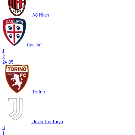
AC Milan
Cagliari
1
2
24.05
Torino
Juventus Turyn
0
1