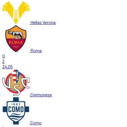
Hellas Verona
Roma
0
2
24.05
Cremonese
Como