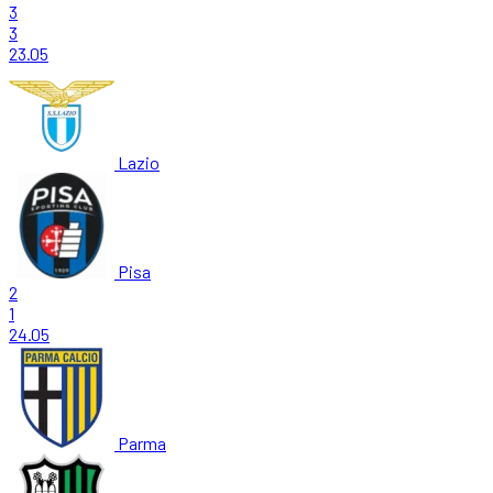
3
3
23.05
Lazio
Pisa
2
1
24.05
Parma