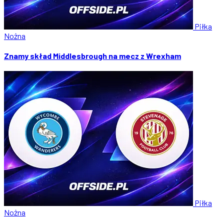
Piłka
Nożna
Znamy skład Middlesbrough na mecz z Wrexham
Piłka
Nożna