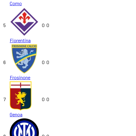
Como
5
0
0
Fiorentina
6
0
0
Frosinone
7
0
0
Genoa