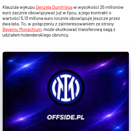
Klauzula wykupu
Denzela Dumfriesa
w wysokości 25 milionów
euro zacznie obowiązywać już w lipcu, a jego kontrakt o
wartości 5,13 miliona euro rocznie obowiązuje jeszcze przez
dwa lata. To, w połączeniu z zainteresowaniem ze strony
Bayernu Monachium
, może skutkować transferową sagą z
udziałem holenderskiego obrońcy.