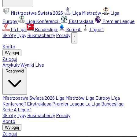
Mistrzostwa Świata 2026
Liga Mistrzów
Liga
Europy
Liga Konferencji
Ekstraklasa
Premier League
La Liga
Bundesliga
Serie A
Ligue 1
Skróty
Typy
Bukmacherzy
Porady
Konto
Wyloguj
Zaloguj
Artykuły
Wyniki Live
Rozgrywki
Mistrzostwa Świata 2026
Liga Mistrzów
Liga Europy
Liga
Konferencji
Ekstraklasa
Premier League
La Liga
Bundesliga
Serie A
Ligue 1
Skróty
Typy
Bukmacherzy
Porady
Konto
Wyloguj
Zaloguj