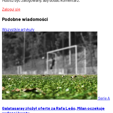
Musisz być zalogowany, aby dodać komentarz.
Zaloguj się
Podobne
wiadomości
Wszystkie artykuły
Serie A
Galatasaray złożył ofertę za Rafa Leão, Milan oczekuje
wyższej kwoty