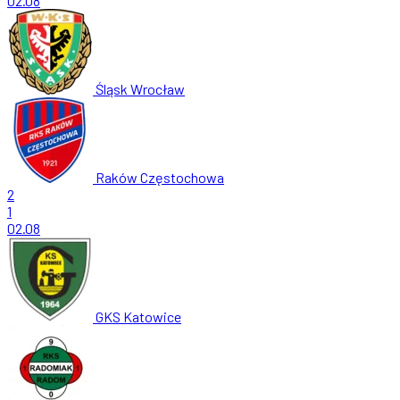
02.08
Śląsk Wrocław
Raków Częstochowa
2
1
02.08
GKS Katowice