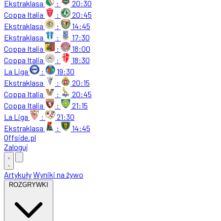
Ekstraklasa
:
20:30
Coppa Italia
:
20:45
Ekstraklasa
:
14:45
Ekstraklasa
:
17:30
Coppa Italia
:
18:00
Coppa Italia
:
18:30
La Liga
:
19:30
Ekstraklasa
:
20:15
Coppa Italia
:
20:45
Coppa Italia
:
21:15
La Liga
:
21:30
Ekstraklasa
:
14:45
Offside
.
pl
Zaloguj
Artykuły
Wyniki na żywo
ROZGRYWKI