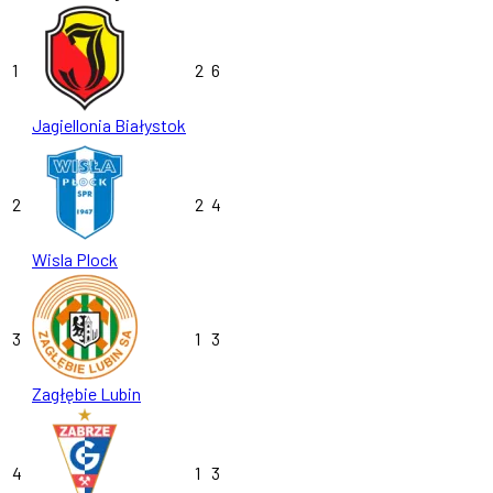
1
2
6
Jagiellonia Białystok
2
2
4
Wisla Plock
3
1
3
Zagłębie Lubin
4
1
3