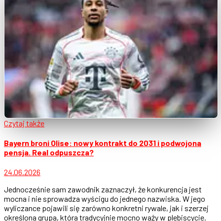
Czytaj także
Bayern broni Olise: nowy kontrakt do 2031 i podwojona
pensja. Real odpuszcza?
24.06.2026
Jednocześnie sam zawodnik zaznaczył, że konkurencja jest
mocna i nie sprowadza wyścigu do jednego nazwiska. W jego
wyliczance pojawili się zarówno konkretni rywale, jak i szerzej
określona grupa, która tradycyjnie mocno waży w plebiscycie.