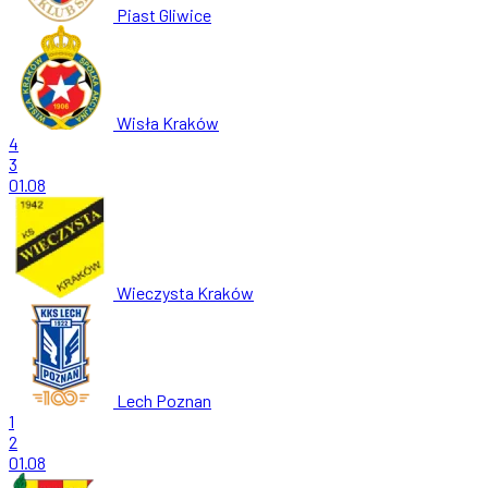
Piast Gliwice
Wisła Kraków
4
3
01.08
Wieczysta Kraków
Lech Poznan
1
2
01.08