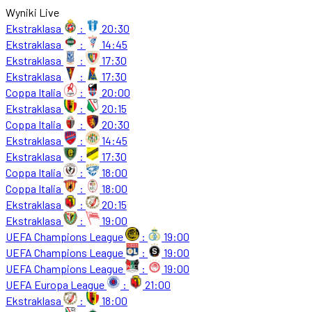
Wyniki Live
Ekstraklasa
:
20:30
Ekstraklasa
:
14:45
Ekstraklasa
:
17:30
Ekstraklasa
:
17:30
Coppa Italia
:
20:00
Ekstraklasa
:
20:15
Coppa Italia
:
20:30
Ekstraklasa
:
14:45
Ekstraklasa
:
17:30
Coppa Italia
:
18:00
Coppa Italia
:
18:00
Ekstraklasa
:
20:15
Ekstraklasa
:
19:00
UEFA Champions League
:
19:00
UEFA Champions League
:
19:00
UEFA Champions League
:
19:00
UEFA Europa League
:
21:00
Ekstraklasa
:
18:00