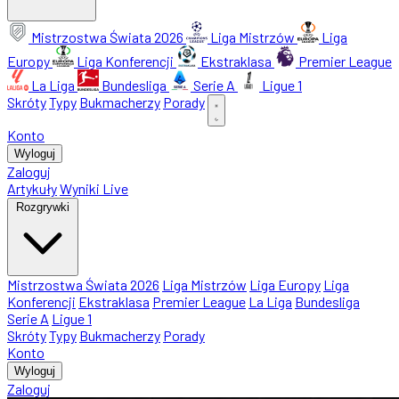
Mistrzostwa Świata 2026
Liga Mistrzów
Liga
Europy
Liga Konferencji
Ekstraklasa
Premier League
La Liga
Bundesliga
Serie A
Ligue 1
Skróty
Typy
Bukmacherzy
Porady
Konto
Wyloguj
Zaloguj
Artykuły
Wyniki Live
Rozgrywki
Mistrzostwa Świata 2026
Liga Mistrzów
Liga Europy
Liga
Konferencji
Ekstraklasa
Premier League
La Liga
Bundesliga
Serie A
Ligue 1
Skróty
Typy
Bukmacherzy
Porady
Konto
Wyloguj
Zaloguj