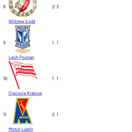
8
2
2
Widzew Łódź
9
1
1
Lech Poznan
10
1
1
Cracovia Krakow
11
2
1
Motor Lublin