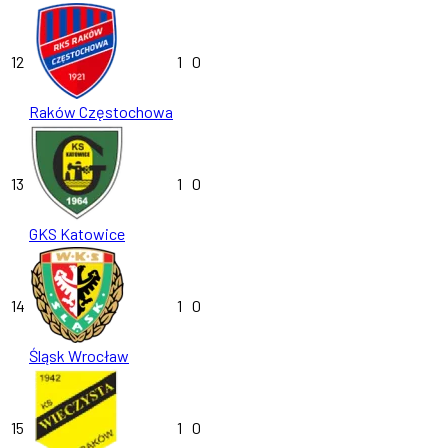
12
1
0
Raków Częstochowa
13
1
0
GKS Katowice
14
1
0
Śląsk Wrocław
15
1
0