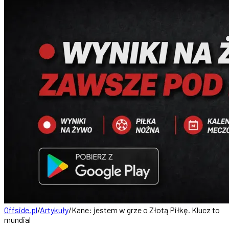
Offside.pl
/
Artykuły
/
Kane: jestem w grze o Złotą Piłkę. Klucz to
mundial