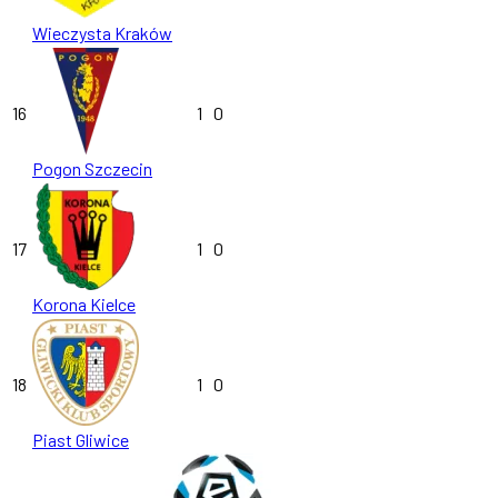
Wieczysta Kraków
16
1
0
Pogon Szczecin
17
1
0
Korona Kielce
18
1
0
Piast Gliwice