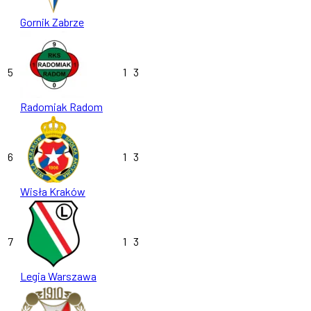
Gornik Zabrze
5
1
3
Radomiak Radom
6
1
3
Wisła Kraków
7
1
3
Legia Warszawa