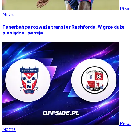
Piłka
Nożna
Fenerbahçe rozważa transfer Rashforda. W grze duże
pieniądze i pensja
Piłka
Nożna