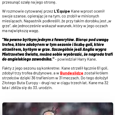
przesunąć szalę na jego stronę.
W rozmowie cytowanej przez
L’Équipe
Kane wprost ocenił
swoje szanse, opierając je na tym, co zrobił w minionych
miesiącach. Napastnik podkreślił, że przy takim dorobku jest „w
grze”, ale jednocześnie wskazał warunek, który w jego oczach
ma największą wagę.
"Na pewno byłbym jednym z faworytów. Biorąc pod uwagę
trofea, które zdobyłem w tym sezonie i liczbę goli, które
strzeliłem, byłbym w grze. Szczególnie jeśli Anglia wygra
Mistrzostwa Świata, można sobie wyobrazić, że nagroda trafi
do angielskiego zawodnika."
- powiedział Harry Kane.
Fakty z jego sezonu są konkretne: Kane strzelił łącznie 61 goli,
zdobył trzy trofea drużynowe, a w
Bundeslidze
został królem
strzelców dzięki 36 trafieniom w 31 meczach. Do tego dołożył
Złotego Buta Europy – drugi raz w ciągu trzech lat. Kane ma 32
lata i zbliża się do 33. urodzin.