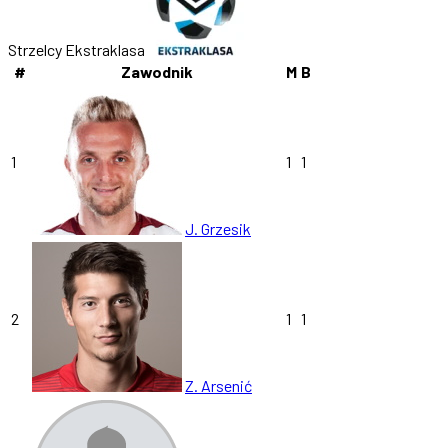
Strzelcy Ekstraklasa
#
Zawodnik
M
B
1
1
1
J. Grzesik
2
1
1
Z. Arsenić