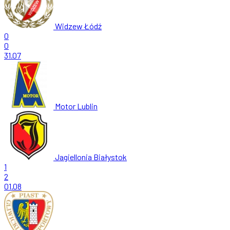
Widzew Łódź
0
0
31.07
Motor Lublin
Jagiellonia Białystok
1
2
01.08