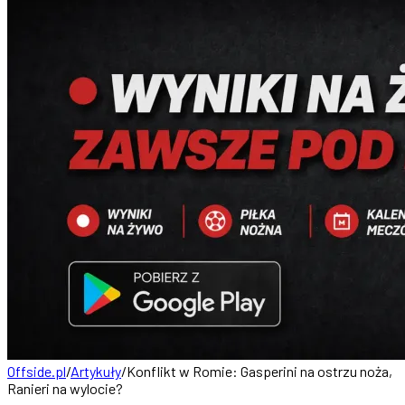
Offside.pl
/
Artykuły
/
Konflikt w Romie: Gasperini na ostrzu noża,
Ranieri na wylocie?