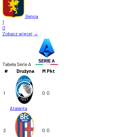
Genoa
1
0
Zobacz więcej →
Tabela Serie A
#
Drużyna
M
Pkt
1
0
0
Atalanta
2
0
0