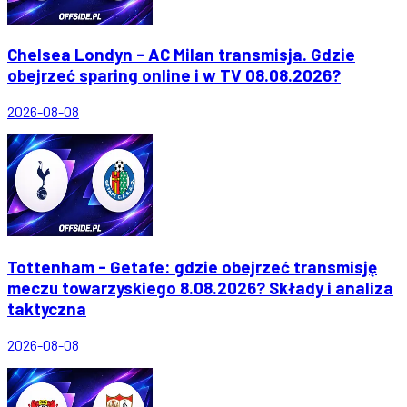
Chelsea Londyn - AC Milan transmisja. Gdzie
obejrzeć sparing online i w TV 08.08.2026?
2026-08-08
Tottenham - Getafe: gdzie obejrzeć transmisję
meczu towarzyskiego 8.08.2026? Składy i analiza
taktyczna
2026-08-08