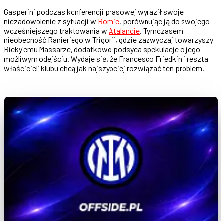
Gasperini podczas konferencji prasowej wyraził swoje
niezadowolenie z sytuacji w
Romie
, porównując ją do swojego
wcześniejszego traktowania w
Atalancie
. Tymczasem
nieobecność Ranieriego w Trigorii, gdzie zazwyczaj towarzyszy
Ricky'emu Massarze, dodatkowo podsyca spekulacje o jego
możliwym odejściu. Wydaje się, że Francesco Friedkin i reszta
właścicieli klubu chcą jak najszybciej rozwiązać ten problem.