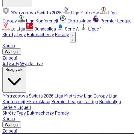
Mistrzostwa Świata 2026
Liga Mistrzów
Liga
Europy
Liga Konferencji
Ekstraklasa
Premier League
La Liga
Bundesliga
Serie A
Ligue 1
Skróty
Typy
Bukmacherzy
Porady
Konto
Wyloguj
Zaloguj
Artykuły
Wyniki Live
Rozgrywki
Mistrzostwa Świata 2026
Liga Mistrzów
Liga Europy
Liga
Konferencji
Ekstraklasa
Premier League
La Liga
Bundesliga
Serie A
Ligue 1
Skróty
Typy
Bukmacherzy
Porady
Konto
Wyloguj
Zaloguj