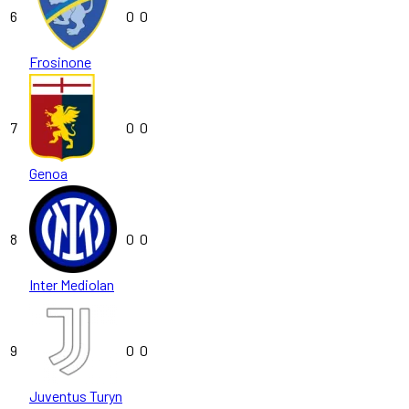
6
0
0
Frosinone
7
0
0
Genoa
8
0
0
Inter Mediolan
9
0
0
Juventus Turyn