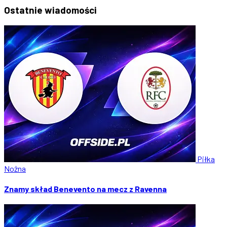
Ostatnie
wiadomości
Piłka
Nożna
Znamy skład Benevento na mecz z Ravenna