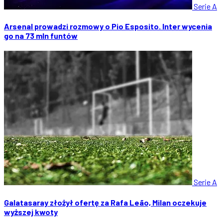
Serie A
Arsenal prowadzi rozmowy o Pio Esposito. Inter wycenia
go na 73 mln funtów
Serie A
Galatasaray złożył ofertę za Rafa Leão, Milan oczekuje
wyższej kwoty