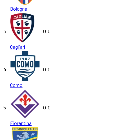
Bologna
3
0
0
Cagliari
4
0
0
Como
5
0
0
Fiorentina