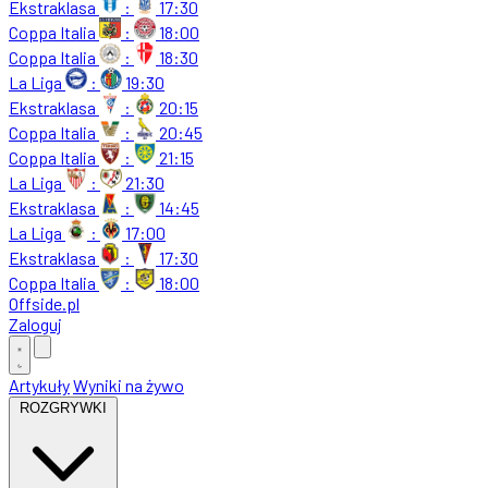
Ekstraklasa
:
17:30
Coppa Italia
:
18:00
Coppa Italia
:
18:30
La Liga
:
19:30
Ekstraklasa
:
20:15
Coppa Italia
:
20:45
Coppa Italia
:
21:15
La Liga
:
21:30
Ekstraklasa
:
14:45
La Liga
:
17:00
Ekstraklasa
:
17:30
Coppa Italia
:
18:00
Offside
.
pl
Zaloguj
Artykuły
Wyniki na żywo
ROZGRYWKI