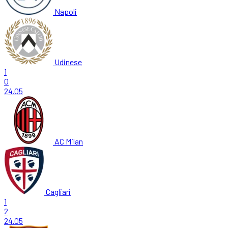
Napoli
Udinese
1
0
24.05
AC Milan
Cagliari
1
2
24.05