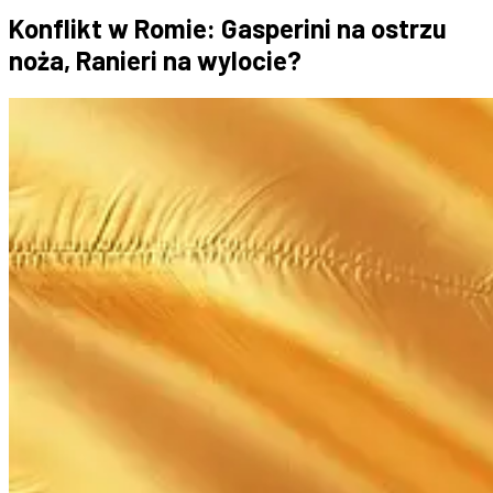
Konflikt w Romie: Gasperini na ostrzu
noża, Ranieri na wylocie?