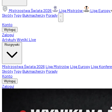
Mistrzostwa Świata 2026
Liga Mistrzów
Liga Europy
Skróty
Typy
Bukmacherzy
Porady
Konto
Wyloguj
Zaloguj
Artykuły
Wyniki Live
Rozgrywki
Mistrzostwa Świata 2026
Liga Mistrzów
Liga Europy
Liga Konfere
Skróty
Typy
Bukmacherzy
Porady
Konto
Wyloguj
Zaloguj