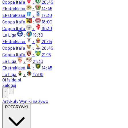
Coppa Italia
:
20:45
Ekstraklasa
:
14:45
Ekstraklasa
:
17:30
Coppa Italia
:
18:00
Coppa Italia
:
18:30
La Liga
:
19:30
Ekstraklasa
:
20:15
Coppa Italia
:
20:45
Coppa Italia
:
21:15
La Liga
:
21:30
Ekstraklasa
:
14:45
La Liga
:
17:00
Offside
.
pl
Zaloguj
Artykuły
Wyniki na żywo
ROZGRYWKI