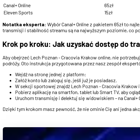
Canal+ Online
65zł
Eleven Sports
15zł
Notatka eksperta:
Wybór Canal+ Online z pakietem 65zł to najle
transmisji i stabilność streamu są na najwyższym poziomie, co p
Krok po kroku: Jak uzyskać dostęp do tra
Aby obejrzeć Lech Poznan - Cracovia Krakow online, nie potrzeb
podróży. Oto instrukcja przygotowana przez nasz zespół eksper
Wejdź na stronę jednej z platform:
Załóż konto lub zaloguj się, jeśli już je posiadasz.
W sekcji sportowej znajdź Lech Poznan - Cracovia Krakow i
Pobierz aplikację na smartfon, tablet lub Smart TV, aby oglą
Uruchom transmisję i delektuj się widowiskiem – na Canal+
Dzięki tym krokom masz pewność, że nie ominie Cię ani jedna akc