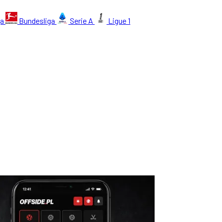
ga
Bundesliga
Serie A
Ligue 1