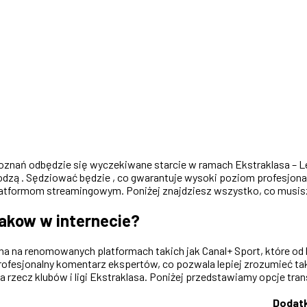
 Poznań odbędzie się wyczekiwane starcie w ramach Ekstraklasa – 
dzą . Sędziować będzie , co gwarantuje wysoki poziom profesjonal
platformom streamingowym. Poniżej znajdziesz wszystko, co musisz
rakow w internecie?
na renomowanych platformach takich jak Canal+ Sport, które od la
 profesjonalny komentarz ekspertów, co pozwala lepiej zrozumieć tak
 rzecz klubów i ligi Ekstraklasa. Poniżej przedstawiamy opcje tran
Dodat