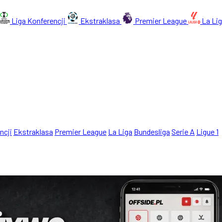
Liga Konferencji
Ekstraklasa
Premier League
La Li
ncji
Ekstraklasa
Premier League
La Liga
Bundesliga
Serie A
Ligue 1