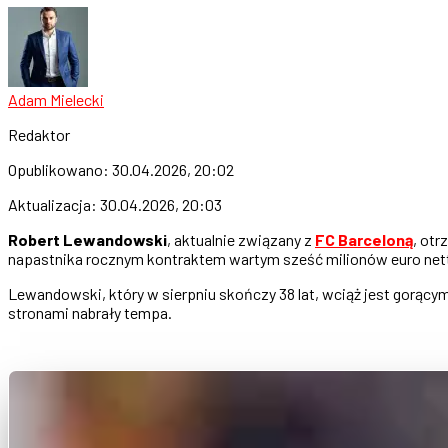
Adam Mielecki
Redaktor
Opublikowano:
30.04.2026, 20:02
Aktualizacja:
30.04.2026, 20:03
Robert Lewandowski
, aktualnie związany z
FC Barceloną
, ot
napastnika rocznym kontraktem wartym sześć milionów euro nett
Lewandowski, który w sierpniu skończy 38 lat, wciąż jest gorącym
stronami nabrały tempa.