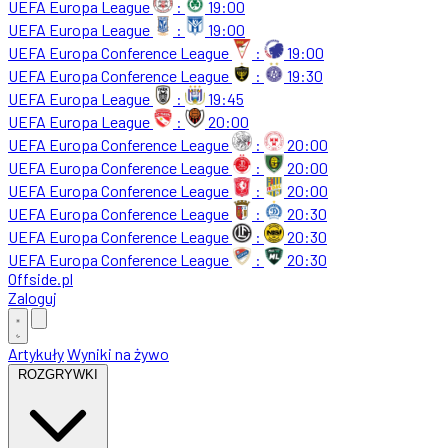
UEFA Europa League
:
19:00
UEFA Europa League
:
19:00
UEFA Europa Conference League
:
19:00
UEFA Europa Conference League
:
19:30
UEFA Europa League
:
19:45
UEFA Europa League
:
20:00
UEFA Europa Conference League
:
20:00
UEFA Europa Conference League
:
20:00
UEFA Europa Conference League
:
20:00
UEFA Europa Conference League
:
20:30
UEFA Europa Conference League
:
20:30
UEFA Europa Conference League
:
20:30
Offside
.
pl
Zaloguj
Artykuły
Wyniki na żywo
ROZGRYWKI