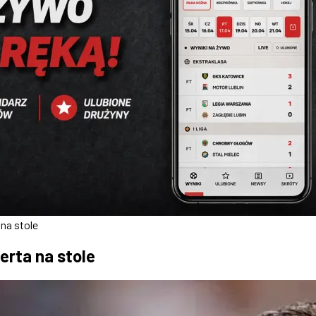
na stole
rta na stole