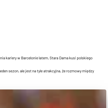
ia kariery w Barcelonie latem, Stara Dama kusi polskiego
eden sezon, ale jest na tyle atrakcyjna, że rozmowy między