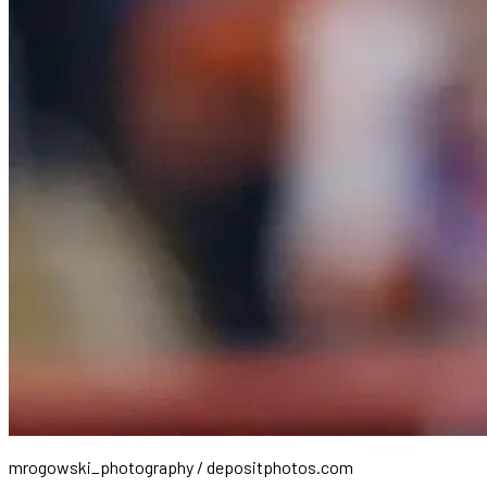
mrogowski_photography / depositphotos.com