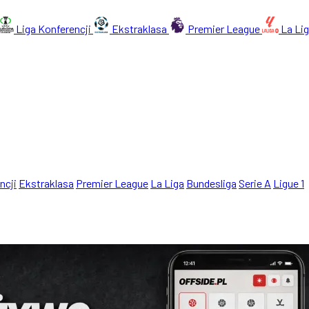
Liga Konferencji
Ekstraklasa
Premier League
La Li
ncji
Ekstraklasa
Premier League
La Liga
Bundesliga
Serie A
Ligue 1