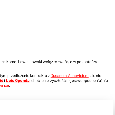
są znikome. Lewandowski wciąż rozważa, czy pozostać w
tym przedłużenie kontraktu z
Dusanem Vlahoviciem
, ale nie
id
i
Lois Openda
, choć ich przyszłość najprawdopodobniej nie
bahce
.