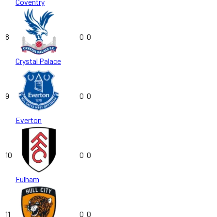
Coventry
8
0
0
Crystal Palace
9
0
0
Everton
10
0
0
Fulham
11
0
0