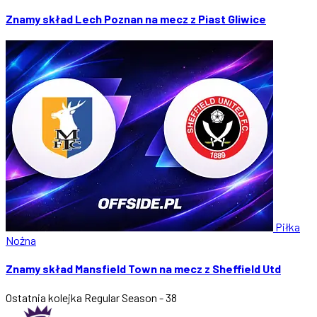
Znamy skład Lech Poznan na mecz z Piast Gliwice
Piłka
Nożna
Znamy skład Mansfield Town na mecz z Sheffield Utd
Ostatnia kolejka
Regular Season - 38