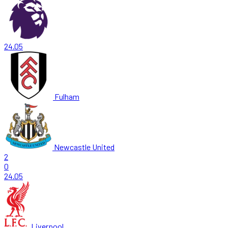
24.05
Fulham
Newcastle United
2
0
24.05
Liverpool