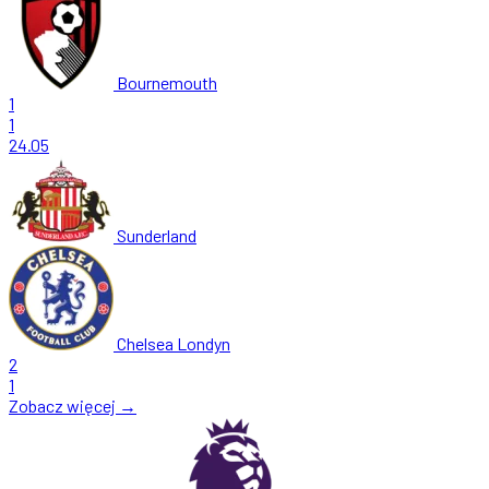
Bournemouth
1
1
24.05
Sunderland
Chelsea Londyn
2
1
Zobacz więcej →