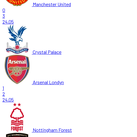
Manchester United
0
3
24.05
Crystal Palace
Arsenal Londyn
1
2
24.05
Nottingham Forest