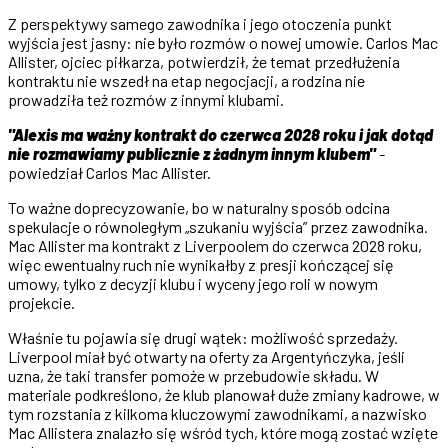
Z perspektywy samego zawodnika i jego otoczenia punkt
wyjścia jest jasny: nie było rozmów o nowej umowie. Carlos Mac
Allister, ojciec piłkarza, potwierdził, że temat przedłużenia
kontraktu nie wszedł na etap negocjacji, a rodzina nie
prowadziła też rozmów z innymi klubami.
"Alexis ma ważny kontrakt do czerwca 2028 roku i jak dotąd
nie rozmawiamy publicznie z żadnym innym klubem"
-
powiedział Carlos Mac Allister.
To ważne doprecyzowanie, bo w naturalny sposób odcina
spekulacje o równoległym „szukaniu wyjścia” przez zawodnika.
Mac Allister ma kontrakt z Liverpoolem do czerwca 2028 roku,
więc ewentualny ruch nie wynikałby z presji kończącej się
umowy, tylko z decyzji klubu i wyceny jego roli w nowym
projekcie.
Właśnie tu pojawia się drugi wątek: możliwość sprzedaży.
Liverpool miał być otwarty na oferty za Argentyńczyka, jeśli
uzna, że taki transfer pomoże w przebudowie składu. W
materiale podkreślono, że klub planował duże zmiany kadrowe, w
tym rozstania z kilkoma kluczowymi zawodnikami, a nazwisko
Mac Allistera znalazło się wśród tych, które mogą zostać wzięte