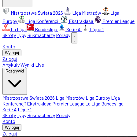
Mistrzostwa Świata 2026
Liga Mistrzów
Liga
Europy
Liga Konferencji
Ekstraklasa
Premier League
La Liga
Bundesliga
Serie A
Ligue 1
Skróty
Typy
Bukmacherzy
Porady
Konto
Wyloguj
Zaloguj
Artykuły
Wyniki Live
Rozgrywki
Mistrzostwa Świata 2026
Liga Mistrzów
Liga Europy
Liga
Konferencji
Ekstraklasa
Premier League
La Liga
Bundesliga
Serie A
Ligue 1
Skróty
Typy
Bukmacherzy
Porady
Konto
Wyloguj
Zaloguj