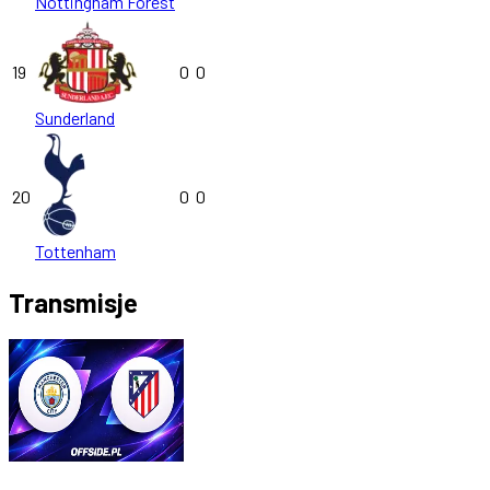
Nottingham Forest
19
0
0
Sunderland
20
0
0
Tottenham
Transmisje