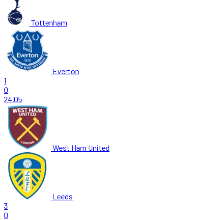
Tottenham
Everton
1
0
24.05
West Ham United
Leeds
3
0