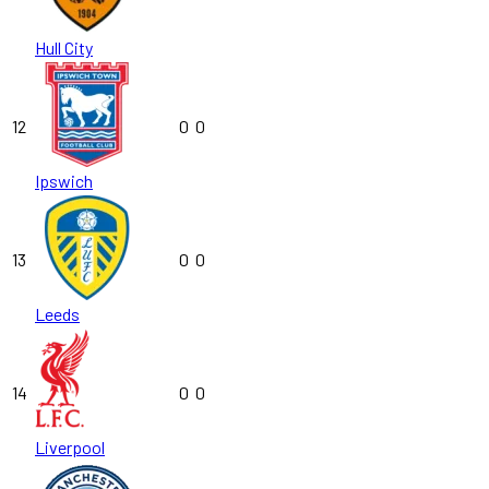
Hull City
12
0
0
Ipswich
13
0
0
Leeds
14
0
0
Liverpool