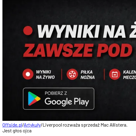
Offside.pl
/
Artykuły
/
Liverpool rozważa sprzedaż Mac Allistera.
Jest głos ojca