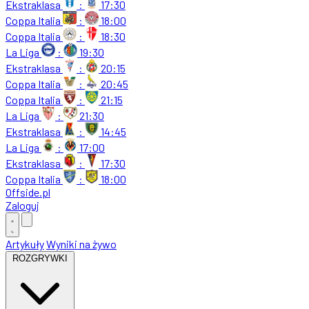
Ekstraklasa
:
17:30
Coppa Italia
:
18:00
Coppa Italia
:
18:30
La Liga
:
19:30
Ekstraklasa
:
20:15
Coppa Italia
:
20:45
Coppa Italia
:
21:15
La Liga
:
21:30
Ekstraklasa
:
14:45
La Liga
:
17:00
Ekstraklasa
:
17:30
Coppa Italia
:
18:00
Offside
.
pl
Zaloguj
Artykuły
Wyniki na żywo
ROZGRYWKI