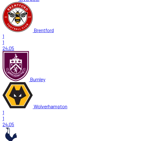
Brentford
1
1
24.05
Burnley
Wolverhampton
1
1
24.05