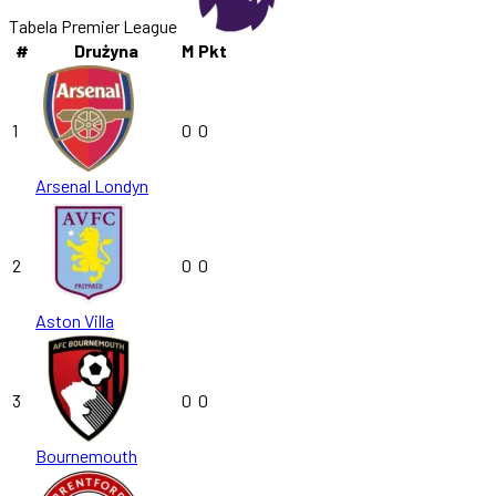
Tabela Premier League
#
Drużyna
M
Pkt
1
0
0
Arsenal Londyn
2
0
0
Aston Villa
3
0
0
Bournemouth