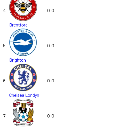
4
0
0
Brentford
5
0
0
Brighton
6
0
0
Chelsea Londyn
7
0
0