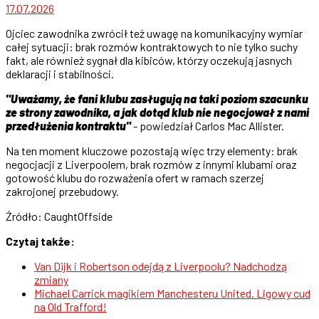
17.07.2026
Ojciec zawodnika zwrócił też uwagę na komunikacyjny wymiar
całej sytuacji: brak rozmów kontraktowych to nie tylko suchy
fakt, ale również sygnał dla kibiców, którzy oczekują jasnych
deklaracji i stabilności.
"Uważamy, że fani klubu zasługują na taki poziom szacunku
ze strony zawodnika, a jak dotąd klub nie negocjował z nami
przedłużenia kontraktu"
- powiedział Carlos Mac Allister.
Na ten moment kluczowe pozostają więc trzy elementy: brak
negocjacji z Liverpoolem, brak rozmów z innymi klubami oraz
gotowość klubu do rozważenia ofert w ramach szerzej
zakrojonej przebudowy.
Źródło: CaughtOffside
Czytaj także:
Van Dijk i Robertson odejdą z Liverpoolu? Nadchodzą
zmiany
Michael Carrick magikiem Manchesteru United. Ligowy cud
na Old Trafford!