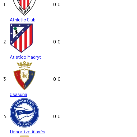
1
0
0
Athletic Club
2
0
0
Atletico Madryt
3
0
0
Osasuna
4
0
0
Deportivo Alavés