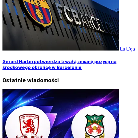
La Liga
Gerard Martín potwierdza trwałą zmianę pozycji na
środkowego obrońcę w Barcelonie
Ostatnie
wiadomości