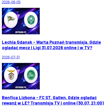
2026-08-05
Lechia Gdansk - Warta Poznań transmisja. Gdzie
oglądać mecz I Ligi 31.07.2026 online i w TV?
2026-07-31
Benfica Lizbona - FC ST. Gallen. Gdzie oglądać
rewanż w LE? Transmisja TV i online (30.07, 21:00)