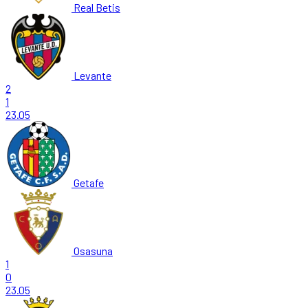
Real Betis
Levante
2
1
23.05
Getafe
Osasuna
1
0
23.05