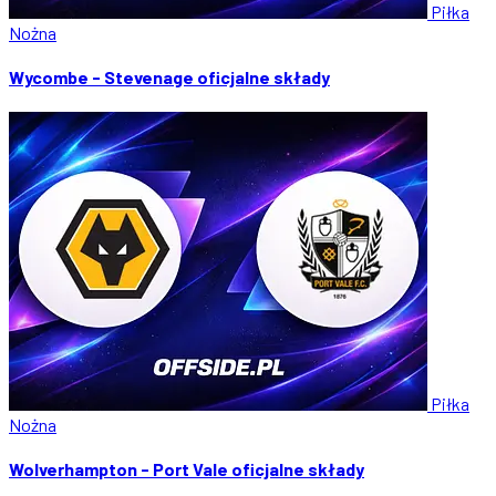
Piłka
Nożna
Wycombe - Stevenage oficjalne składy
Piłka
Nożna
Wolverhampton - Port Vale oficjalne składy