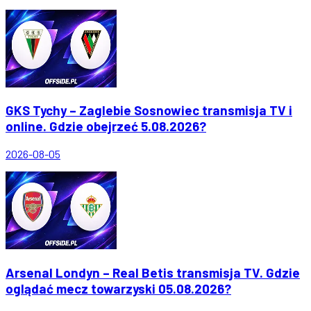
GKS Tychy – Zaglebie Sosnowiec transmisja TV i
online. Gdzie obejrzeć 5.08.2026?
2026-08-05
Arsenal Londyn – Real Betis transmisja TV. Gdzie
oglądać mecz towarzyski 05.08.2026?