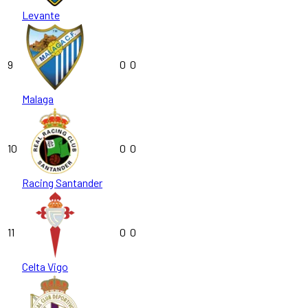
Levante
9
0
0
Malaga
10
0
0
Racing Santander
11
0
0
Celta Vigo