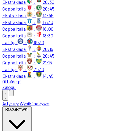
Ekstraklasa
:
20:30
Coppa Italia
:
20:45
Ekstraklasa
:
14:45
Ekstraklasa
:
17:30
Coppa Italia
:
18:00
Coppa Italia
:
18:30
La Liga
:
19:30
Ekstraklasa
:
20:15
Coppa Italia
:
20:45
Coppa Italia
:
21:15
La Liga
:
21:30
Ekstraklasa
:
14:45
Offside
.
pl
Zaloguj
Artykuły
Wyniki na żywo
ROZGRYWKI