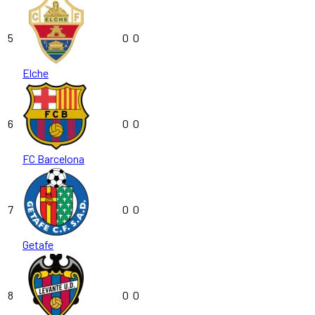
5
0
0
Elche
6
0
0
FC Barcelona
7
0
0
Getafe
8
0
0