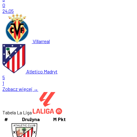
0
24.05
Villarreal
Atletico Madryt
5
1
Zobacz więcej →
Tabela La Liga
#
Drużyna
M
Pkt