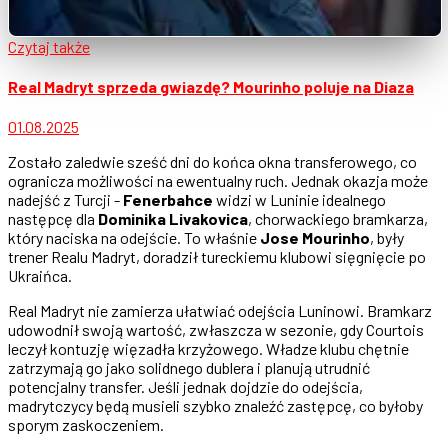
Czytaj także
Real Madryt sprzeda gwiazdę? Mourinho poluje na Diaza
01.08.2025
Zostało zaledwie sześć dni do końca okna transferowego, co
ogranicza możliwości na ewentualny ruch. Jednak okazja może
nadejść z Turcji -
Fenerbahce
widzi w Luninie idealnego
następcę dla
Dominika Livakovica
, chorwackiego bramkarza,
który naciska na odejście. To właśnie
Jose Mourinho
, były
trener Realu Madryt, doradził tureckiemu klubowi sięgnięcie po
Ukraińca.
Real Madryt nie zamierza ułatwiać odejścia Luninowi. Bramkarz
udowodnił swoją wartość, zwłaszcza w sezonie, gdy Courtois
leczył kontuzję więzadła krzyżowego. Władze klubu chętnie
zatrzymają go jako solidnego dublera i planują utrudnić
potencjalny transfer. Jeśli jednak dojdzie do odejścia,
madrytczycy będą musieli szybko znaleźć zastępcę, co byłoby
sporym zaskoczeniem.