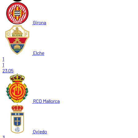
Girona
Elche
1
1
23.05
RCD Mallorca
Oviedo
3