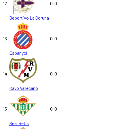
12
0
0
Deportivo La Coruna
13
0
0
Espanyol
14
0
0
Rayo Vallecano
15
0
0
Real Betis