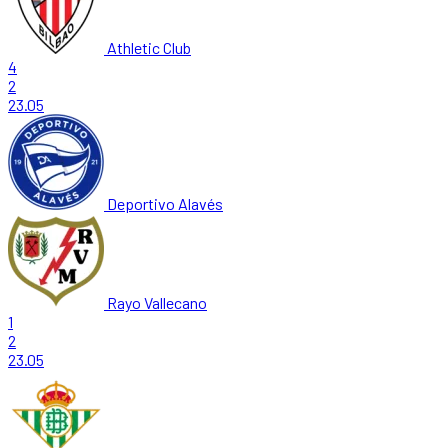
Athletic Club
4
2
23.05
Deportivo Alavés
Rayo Vallecano
1
2
23.05