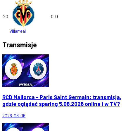
20
0
0
Villarreal
Transmisje
RCD Mallorca - Paris Saint Germain: transmisja,
gdzie oglądać sparing 5.08.2026 online i w TV?
2026-08-06