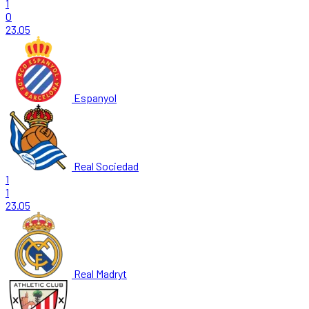
1
0
23.05
Espanyol
Real Sociedad
1
1
23.05
Real Madryt