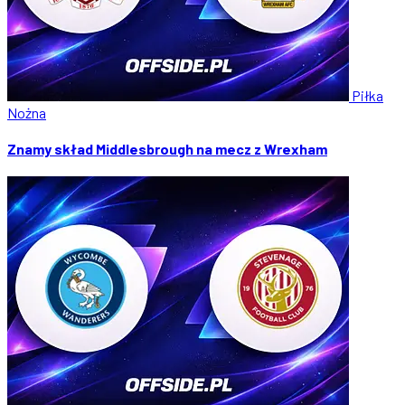
Piłka
Nożna
Znamy skład Middlesbrough na mecz z Wrexham