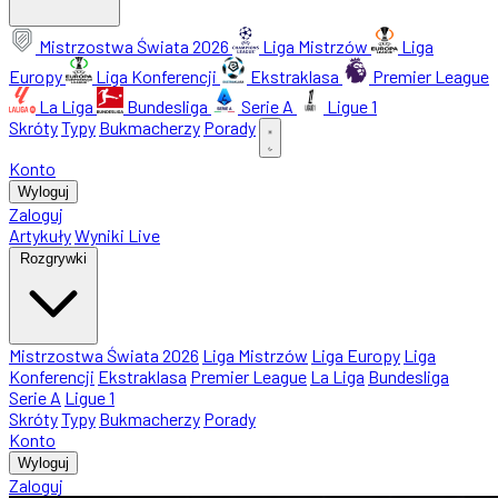
Mistrzostwa Świata 2026
Liga Mistrzów
Liga
Europy
Liga Konferencji
Ekstraklasa
Premier League
La Liga
Bundesliga
Serie A
Ligue 1
Skróty
Typy
Bukmacherzy
Porady
Konto
Wyloguj
Zaloguj
Artykuły
Wyniki Live
Rozgrywki
Mistrzostwa Świata 2026
Liga Mistrzów
Liga Europy
Liga
Konferencji
Ekstraklasa
Premier League
La Liga
Bundesliga
Serie A
Ligue 1
Skróty
Typy
Bukmacherzy
Porady
Konto
Wyloguj
Zaloguj