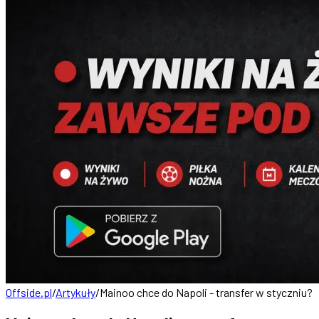
Offside.pl
/
Artykuły
/
Mainoo chce do Napoli - transfer w styczniu?