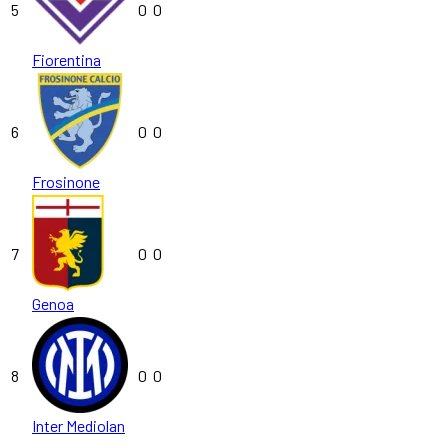
5
0
0
Fiorentina
6
0
0
Frosinone
7
0
0
Genoa
8
0
0
Inter Mediolan