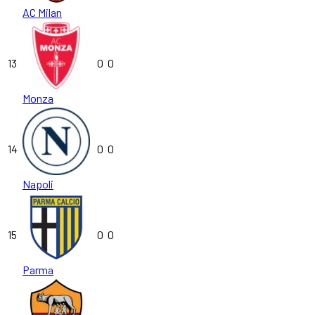
AC Milan
13
0
0
Monza
14
0
0
Napoli
15
0
0
Parma