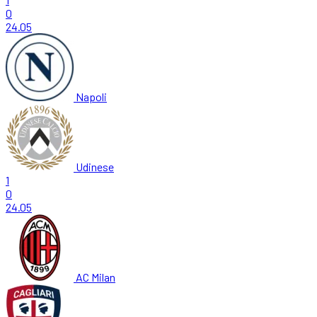
0
24.05
Napoli
Udinese
1
0
24.05
AC Milan