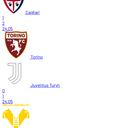
Cagliari
1
2
24.05
Torino
Juventus Turyn
0
1
24.05