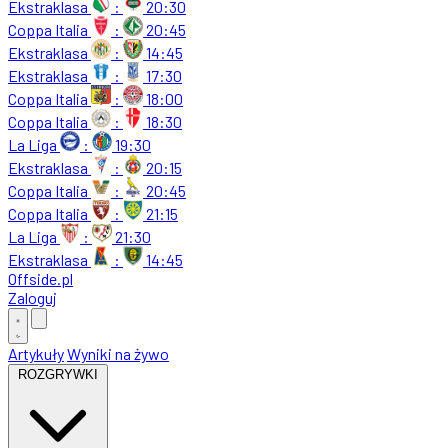
Ekstraklasa
:
20:30
Coppa Italia
:
20:45
Ekstraklasa
:
14:45
Ekstraklasa
:
17:30
Coppa Italia
:
18:00
Coppa Italia
:
18:30
La Liga
:
19:30
Ekstraklasa
:
20:15
Coppa Italia
:
20:45
Coppa Italia
:
21:15
La Liga
:
21:30
Ekstraklasa
:
14:45
Offside
.
pl
Zaloguj
Artykuły
Wyniki na żywo
ROZGRYWKI