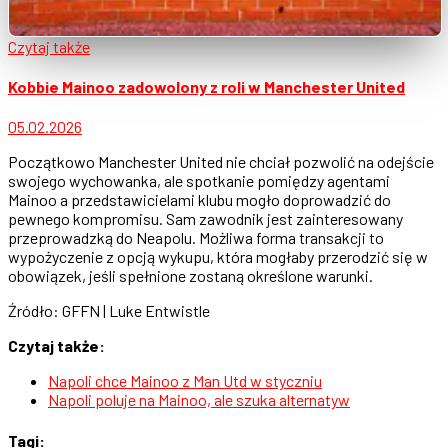
Czytaj także
Kobbie Mainoo zadowolony z roli w Manchester United
05.02.2026
Początkowo Manchester United nie chciał pozwolić na odejście
swojego wychowanka, ale spotkanie pomiędzy agentami
Mainoo a przedstawicielami klubu mogło doprowadzić do
pewnego kompromisu. Sam zawodnik jest zainteresowany
przeprowadzką do Neapolu. Możliwa forma transakcji to
wypożyczenie z opcją wykupu, która mogłaby przerodzić się w
obowiązek, jeśli spełnione zostaną określone warunki.
Źródło: GFFN | Luke Entwistle
Czytaj także:
Napoli chce Mainoo z Man Utd w styczniu
Napoli poluje na Mainoo, ale szuka alternatyw
Tagi: