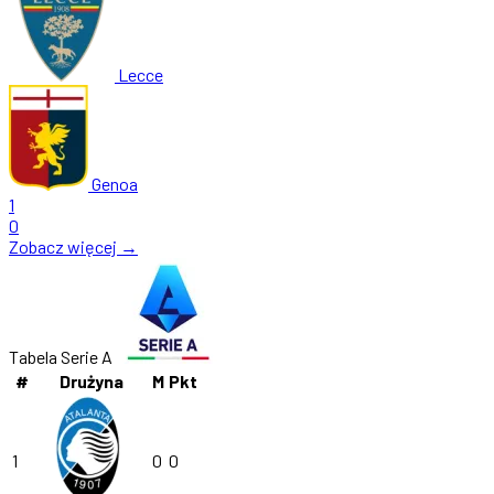
Lecce
Genoa
1
0
Zobacz więcej →
Tabela Serie A
#
Drużyna
M
Pkt
1
0
0