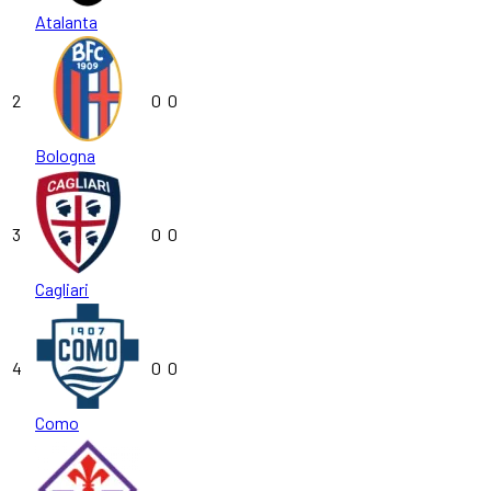
Atalanta
2
0
0
Bologna
3
0
0
Cagliari
4
0
0
Como