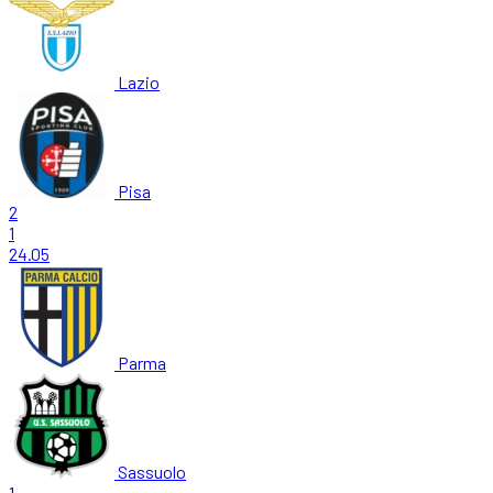
Lazio
Pisa
2
1
24.05
Parma
Sassuolo
1