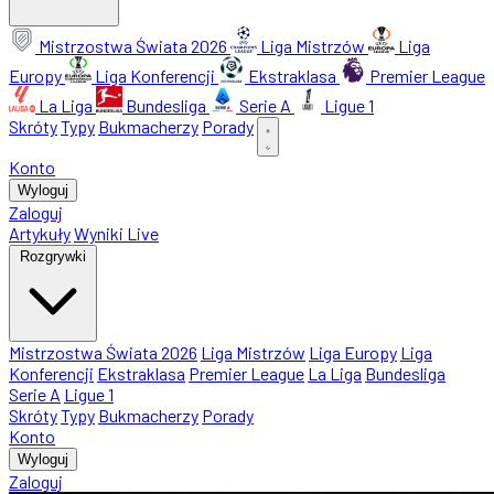
Mistrzostwa Świata 2026
Liga Mistrzów
Liga
Europy
Liga Konferencji
Ekstraklasa
Premier League
La Liga
Bundesliga
Serie A
Ligue 1
Skróty
Typy
Bukmacherzy
Porady
Konto
Wyloguj
Zaloguj
Artykuły
Wyniki Live
Rozgrywki
Mistrzostwa Świata 2026
Liga Mistrzów
Liga Europy
Liga
Konferencji
Ekstraklasa
Premier League
La Liga
Bundesliga
Serie A
Ligue 1
Skróty
Typy
Bukmacherzy
Porady
Konto
Wyloguj
Zaloguj