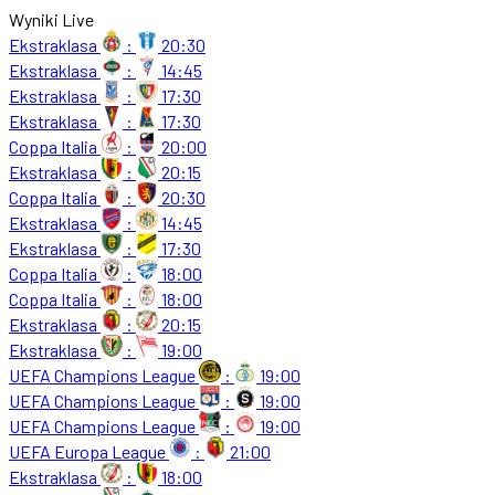
Wyniki Live
Ekstraklasa
:
20:30
Ekstraklasa
:
14:45
Ekstraklasa
:
17:30
Ekstraklasa
:
17:30
Coppa Italia
:
20:00
Ekstraklasa
:
20:15
Coppa Italia
:
20:30
Ekstraklasa
:
14:45
Ekstraklasa
:
17:30
Coppa Italia
:
18:00
Coppa Italia
:
18:00
Ekstraklasa
:
20:15
Ekstraklasa
:
19:00
UEFA Champions League
:
19:00
UEFA Champions League
:
19:00
UEFA Champions League
:
19:00
UEFA Europa League
:
21:00
Ekstraklasa
:
18:00