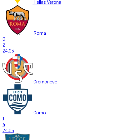
Hellas Verona
Roma
0
2
24.05
Cremonese
Como
1
4
24.05