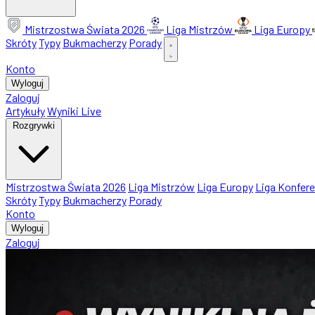
Mistrzostwa Świata 2026
Liga Mistrzów
Liga Europy
Skróty
Typy
Bukmacherzy
Porady
Konto
Wyloguj
Zaloguj
Artykuły
Wyniki Live
Rozgrywki
Mistrzostwa Świata 2026
Liga Mistrzów
Liga Europy
Liga Konfere
Skróty
Typy
Bukmacherzy
Porady
Konto
Wyloguj
Zaloguj