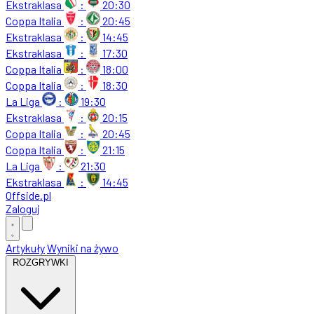
Ekstraklasa
:
20:30
Coppa Italia
:
20:45
Ekstraklasa
:
14:45
Ekstraklasa
:
17:30
Coppa Italia
:
18:00
Coppa Italia
:
18:30
La Liga
:
19:30
Ekstraklasa
:
20:15
Coppa Italia
:
20:45
Coppa Italia
:
21:15
La Liga
:
21:30
Ekstraklasa
:
14:45
Offside
.
pl
Zaloguj
Artykuły
Wyniki na żywo
ROZGRYWKI