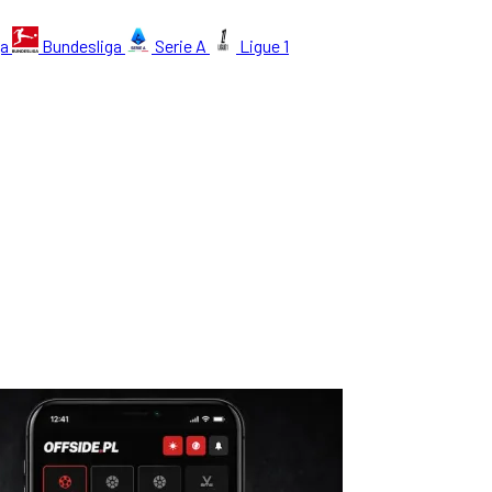
ga
Bundesliga
Serie A
Ligue 1