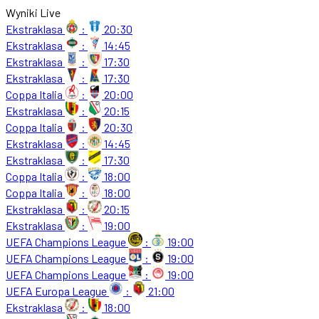
Wyniki Live
Ekstraklasa
:
20:30
Ekstraklasa
:
14:45
Ekstraklasa
:
17:30
Ekstraklasa
:
17:30
Coppa Italia
:
20:00
Ekstraklasa
:
20:15
Coppa Italia
:
20:30
Ekstraklasa
:
14:45
Ekstraklasa
:
17:30
Coppa Italia
:
18:00
Coppa Italia
:
18:00
Ekstraklasa
:
20:15
Ekstraklasa
:
19:00
UEFA Champions League
:
19:00
UEFA Champions League
:
19:00
UEFA Champions League
:
19:00
UEFA Europa League
:
21:00
Ekstraklasa
:
18:00