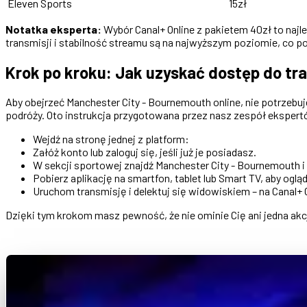
Eleven Sports
15zł
Notatka eksperta:
Wybór Canal+ Online z pakietem 40zł to najle
transmisji i stabilność streamu są na najwyższym poziomie, co p
Krok po kroku: Jak uzyskać dostęp do tra
Aby obejrzeć Manchester City - Bournemouth online, nie potrzeb
podróży. Oto instrukcja przygotowana przez nasz zespół eksper
Wejdź na stronę jednej z platform:
Załóż konto lub zaloguj się, jeśli już je posiadasz.
W sekcji sportowej znajdź Manchester City - Bournemouth i
Pobierz aplikację na smartfon, tablet lub Smart TV, aby oglą
Uruchom transmisję i delektuj się widowiskiem – na Canal+
Dzięki tym krokom masz pewność, że nie ominie Cię ani jedna akc