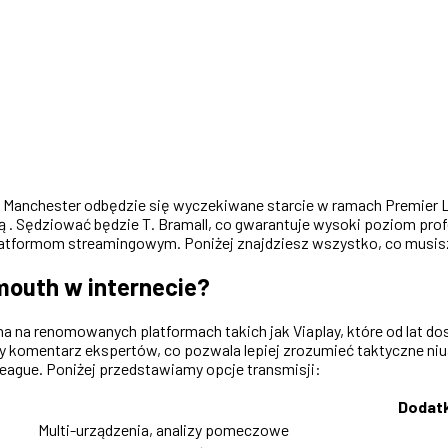
 w Manchester odbędzie się wyczekiwane starcie w ramach Premier L
. Sędziować będzie T. Bramall, co gwarantuje wysoki poziom profe
platformom streamingowym. Poniżej znajdziesz wszystko, co musisz
mouth w internecie?
na renomowanych platformach takich jak Viaplay, które od lat dost
ny komentarz ekspertów, co pozwala lepiej zrozumieć taktyczne niuan
League. Poniżej przedstawiamy opcje transmisji:
Dodat
Multi-urządzenia, analizy pomeczowe