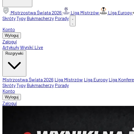
Mistrzostwa Świata 2026
Liga Mistrzów
Liga Europy
Skróty
Typy
Bukmacherzy
Porady
Konto
Wyloguj
Zaloguj
Artykuły
Wyniki Live
Rozgrywki
Mistrzostwa Świata 2026
Liga Mistrzów
Liga Europy
Liga Konfere
Skróty
Typy
Bukmacherzy
Porady
Konto
Wyloguj
Zaloguj