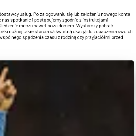
dostawcy usług. Po zalogowaniu się lub założeniu nowego konta
e nas spotkanie i postępujemy zgodnie z instrukcjami
wia śledzenie meczu nawet poza domem. Wystarczy pobrać
piłki nożnej takie starcia są świetną okazją do zobaczenia swoich
spólnego spędzenia czasu z rodziną czy przyjaciółmi przed