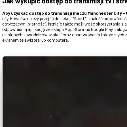
Jak wykupić dostęp do transmisji tv i st
Aby uzyskać dostęp do transmisji meczu Manchester City - 
użytkownika należy przejść do sekcji "Sport" i znaleźć odpowiedn
dotyczącymi płatności. Istnieje także możliwość skorzystania z 
odpowiednią aplikację ze sklepu App Store lub Google Play, zalog
ulubionych zawodników w akcji oraz obserwowania taktycznych z
ekranem telewizora lub komputera.