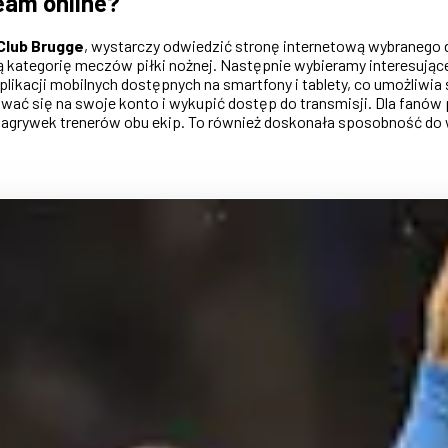
ream online?
Club Brugge
, wystarczy odwiedzić stronę internetową wybranego 
ią kategorię meczów piłki nożnej. Następnie wybieramy interesując
aplikacji mobilnych dostępnych na smartfony i tablety, co umożli
ować się na swoje konto i wykupić dostęp do transmisji. Dla fanów 
agrywek trenerów obu ekip. To również doskonała sposobność do w