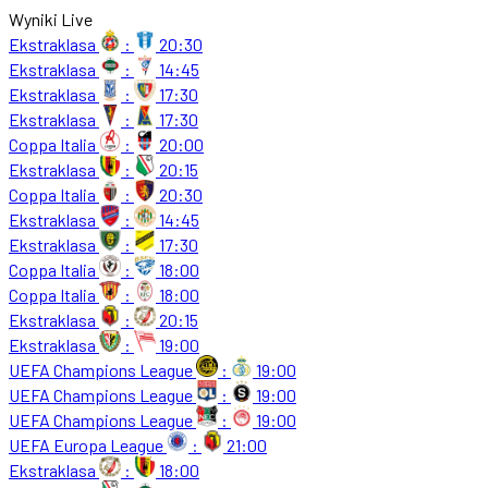
Wyniki Live
Ekstraklasa
:
20:30
Ekstraklasa
:
14:45
Ekstraklasa
:
17:30
Ekstraklasa
:
17:30
Coppa Italia
:
20:00
Ekstraklasa
:
20:15
Coppa Italia
:
20:30
Ekstraklasa
:
14:45
Ekstraklasa
:
17:30
Coppa Italia
:
18:00
Coppa Italia
:
18:00
Ekstraklasa
:
20:15
Ekstraklasa
:
19:00
UEFA Champions League
:
19:00
UEFA Champions League
:
19:00
UEFA Champions League
:
19:00
UEFA Europa League
:
21:00
Ekstraklasa
:
18:00