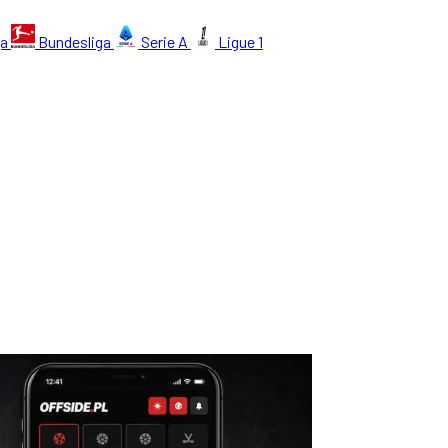
ga
Bundesliga
Serie A
Ligue 1