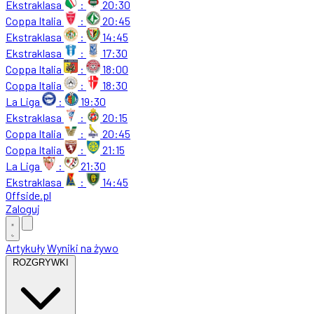
Ekstraklasa
:
20:30
Coppa Italia
:
20:45
Ekstraklasa
:
14:45
Ekstraklasa
:
17:30
Coppa Italia
:
18:00
Coppa Italia
:
18:30
La Liga
:
19:30
Ekstraklasa
:
20:15
Coppa Italia
:
20:45
Coppa Italia
:
21:15
La Liga
:
21:30
Ekstraklasa
:
14:45
Offside
.
pl
Zaloguj
Artykuły
Wyniki na żywo
ROZGRYWKI