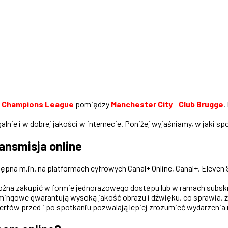
 Champions League
pomiędzy
Manchester City
-
Club Brugge
.
lnie i w dobrej jakości w internecie. Poniżej wyjaśniamy, w jaki sp
ransmisja online
ępna m.in. na platformach cyfrowych Canal+ Online, Canal+, Eleven S
ożna zakupić w formie jednorazowego dostępu lub w ramach subskr
reamingowe gwarantują wysoką jakość obrazu i dźwięku, co sprawia,
rtów przed i po spotkaniu pozwalają lepiej zrozumieć wydarzenia 