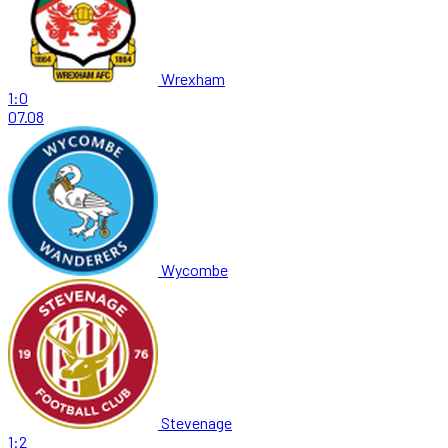
Wrexham
1:0
07.08
Wycombe
Stevenage
1:2