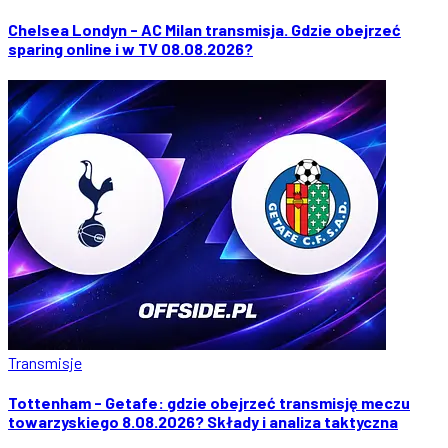
Chelsea Londyn - AC Milan transmisja. Gdzie obejrzeć
sparing online i w TV 08.08.2026?
Transmisje
Tottenham - Getafe: gdzie obejrzeć transmisję meczu
towarzyskiego 8.08.2026? Składy i analiza taktyczna