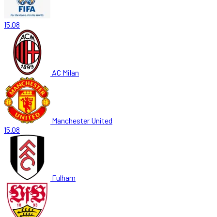
15.08
AC Milan
Manchester United
15.08
Fulham