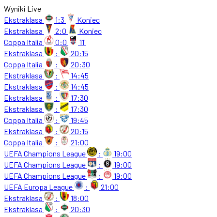
Wyniki Live
Ekstraklasa
1:3
Koniec
Ekstraklasa
2:0
Koniec
Coppa Italia
0:0
11'
Ekstraklasa
:
20:15
Coppa Italia
:
20:30
Ekstraklasa
:
14:45
Ekstraklasa
:
14:45
Ekstraklasa
:
17:30
Ekstraklasa
:
17:30
Coppa Italia
:
19:45
Ekstraklasa
:
20:15
Coppa Italia
:
21:00
UEFA Champions League
:
19:00
UEFA Champions League
:
19:00
UEFA Champions League
:
19:00
UEFA Europa League
:
21:00
Ekstraklasa
:
18:00
Ekstraklasa
:
20:30