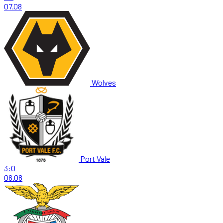
07.08
Wolves
Port Vale
3:0
06.08