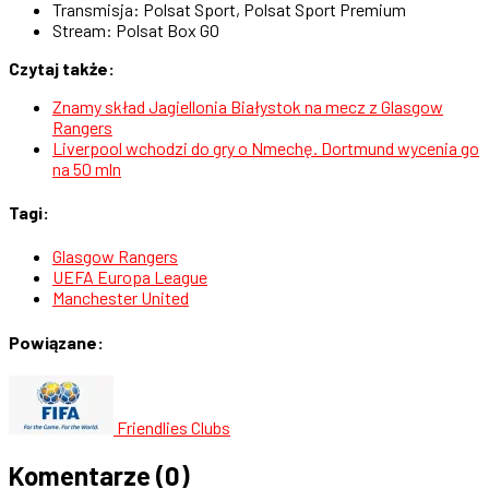
Transmisja: Polsat Sport, Polsat Sport Premium
Stream: Polsat Box GO
Czytaj także:
Znamy skład Jagiellonia Białystok na mecz z Glasgow
Rangers
Liverpool wchodzi do gry o Nmechę. Dortmund wycenia go
na 50 mln
Tagi:
Glasgow Rangers
UEFA Europa League
Manchester United
Powiązane:
Friendlies Clubs
Komentarze
(0)