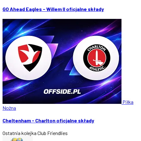
GO Ahead Eagles - Willem II oficjalne składy
Piłka
Nożna
Cheltenham - Charlton oficjalne składy
Ostatnia kolejka
Club Friendlies