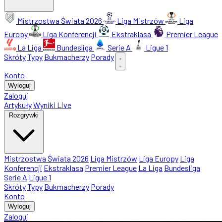
Mistrzostwa Świata 2026
Liga Mistrzów
Liga
Europy
Liga Konferencji
Ekstraklasa
Premier League
La Liga
Bundesliga
Serie A
Ligue 1
Skróty
Typy
Bukmacherzy
Porady
Konto
Wyloguj
Zaloguj
Artykuły
Wyniki Live
Rozgrywki
Mistrzostwa Świata 2026
Liga Mistrzów
Liga Europy
Liga
Konferencji
Ekstraklasa
Premier League
La Liga
Bundesliga
Serie A
Ligue 1
Skróty
Typy
Bukmacherzy
Porady
Konto
Wyloguj
Zaloguj