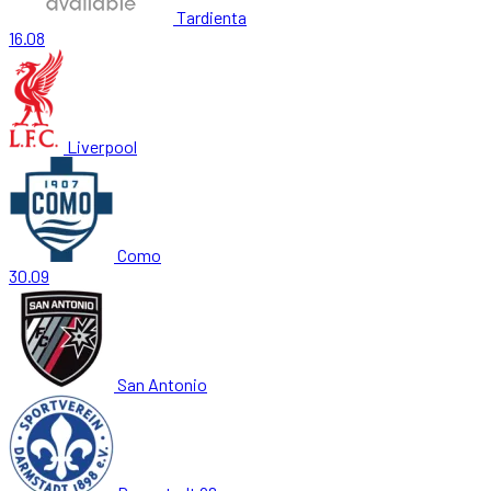
Tardienta
16.08
Liverpool
Como
30.09
San Antonio