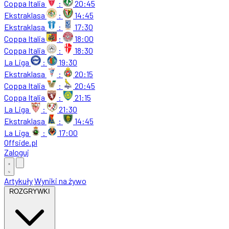
Coppa Italia
:
20:45
Ekstraklasa
:
14:45
Ekstraklasa
:
17:30
Coppa Italia
:
18:00
Coppa Italia
:
18:30
La Liga
:
19:30
Ekstraklasa
:
20:15
Coppa Italia
:
20:45
Coppa Italia
:
21:15
La Liga
:
21:30
Ekstraklasa
:
14:45
La Liga
:
17:00
Offside
.
pl
Zaloguj
Artykuły
Wyniki na żywo
ROZGRYWKI