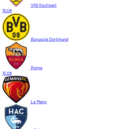
VfB Stuttgart
15.08
Borussia Dortmund
Roma
15.08
Le Mans