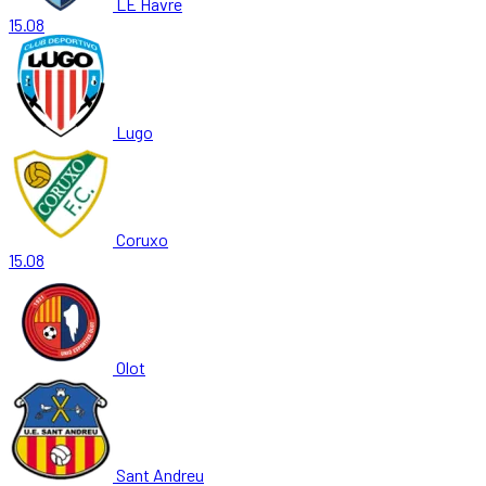
LE Havre
15.08
Lugo
Coruxo
15.08
Olot
Sant Andreu