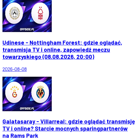
Udinese - Nottingham Forest: gdzie oglądać,
transmisja TV i online, zapowiedź meczu
towarzyskiego (08.08.2026, 20:00)
2026-08-08
Galatasaray - Villarreal: gdzie oglądać transmisję
TV i online? Starcie mocnych sparingpartnerów
na Rams Park