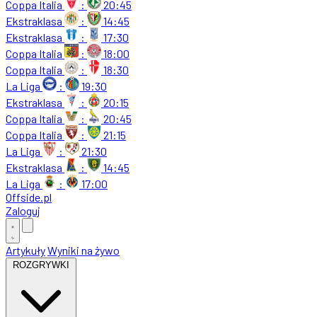
Coppa Italia
:
20:45
Ekstraklasa
:
14:45
Ekstraklasa
:
17:30
Coppa Italia
:
18:00
Coppa Italia
:
18:30
La Liga
:
19:30
Ekstraklasa
:
20:15
Coppa Italia
:
20:45
Coppa Italia
:
21:15
La Liga
:
21:30
Ekstraklasa
:
14:45
La Liga
:
17:00
Offside
.
pl
Zaloguj
Artykuły
Wyniki na żywo
ROZGRYWKI