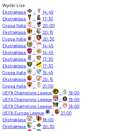
Wyniki Live
Ekstraklasa
:
14:45
Ekstraklasa
:
17:30
Coppa Italia
:
20:00
Ekstraklasa
:
20:15
Coppa Italia
:
20:30
Ekstraklasa
:
14:45
Ekstraklasa
:
14:45
Ekstraklasa
:
17:30
Ekstraklasa
:
17:30
Coppa Italia
:
19:45
Ekstraklasa
:
20:15
Coppa Italia
:
21:00
UEFA Champions League
:
19:00
UEFA Champions League
:
19:00
UEFA Champions League
:
19:00
UEFA Europa League
:
21:00
Ekstraklasa
:
18:00
Ekstraklasa
:
20:30