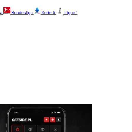
ga
Bundesliga
Serie A
Ligue 1