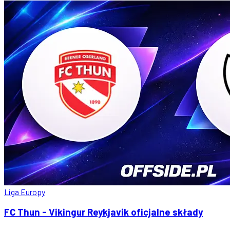
Liga Europy
FC Thun - Vikingur Reykjavik oficjalne składy