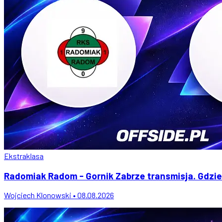
Ekstraklasa
Radomiak Radom - Gornik Zabrze transmisja. Gdzie
Wojciech Klonowski • 08.08.2026