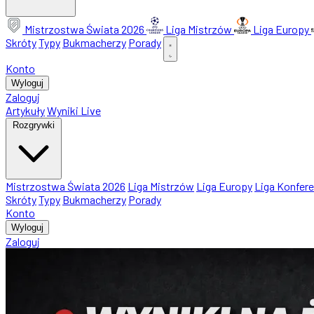
Mistrzostwa Świata 2026
Liga Mistrzów
Liga Europy
Skróty
Typy
Bukmacherzy
Porady
Konto
Wyloguj
Zaloguj
Artykuły
Wyniki Live
Rozgrywki
Mistrzostwa Świata 2026
Liga Mistrzów
Liga Europy
Liga Konfere
Skróty
Typy
Bukmacherzy
Porady
Konto
Wyloguj
Zaloguj