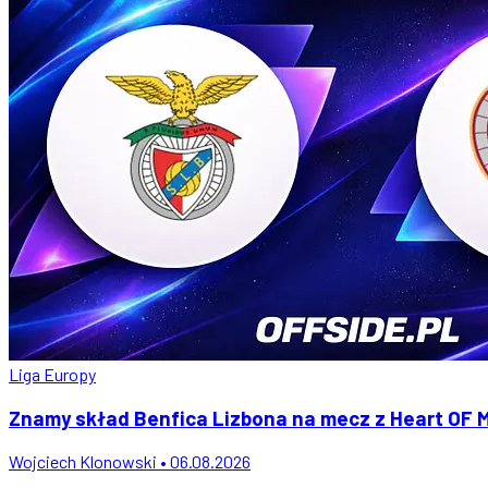
Liga Europy
Znamy skład Benfica Lizbona na mecz z Heart OF M
Wojciech Klonowski • 06.08.2026