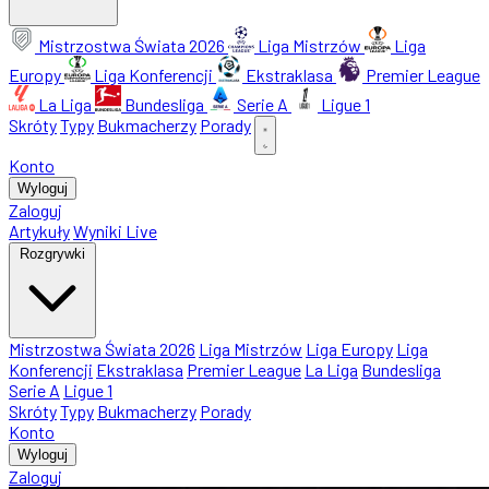
Mistrzostwa Świata 2026
Liga Mistrzów
Liga
Europy
Liga Konferencji
Ekstraklasa
Premier League
La Liga
Bundesliga
Serie A
Ligue 1
Skróty
Typy
Bukmacherzy
Porady
Konto
Wyloguj
Zaloguj
Artykuły
Wyniki Live
Rozgrywki
Mistrzostwa Świata 2026
Liga Mistrzów
Liga Europy
Liga
Konferencji
Ekstraklasa
Premier League
La Liga
Bundesliga
Serie A
Ligue 1
Skróty
Typy
Bukmacherzy
Porady
Konto
Wyloguj
Zaloguj