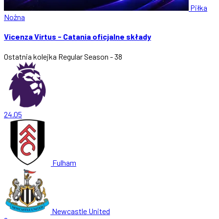
Piłka
Nożna
Vicenza Virtus - Catania oficjalne składy
Ostatnia kolejka
Regular Season - 38
24.05
Fulham
Newcastle United