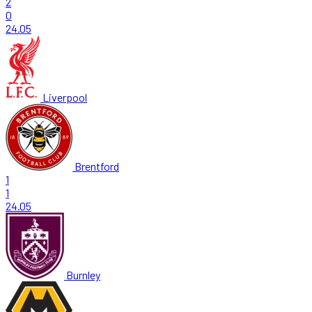
2
0
24.05
Liverpool
Brentford
1
1
24.05
Burnley