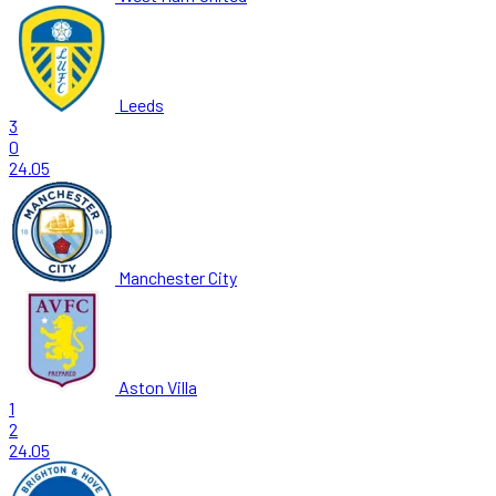
Leeds
3
0
24.05
Manchester City
Aston Villa
1
2
24.05