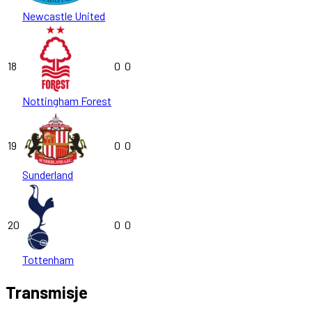
Newcastle United
18
0
0
Nottingham Forest
19
0
0
Sunderland
20
0
0
Tottenham
Transmisje