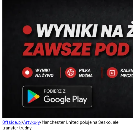
Offside.pl
/
Artykuły
/
Manchester United poluje na Sesko, ale
transfer trudny