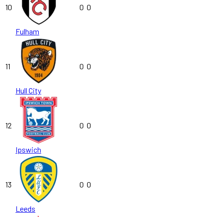
10
0
0
Fulham
11
0
0
Hull City
12
0
0
Ipswich
13
0
0
Leeds