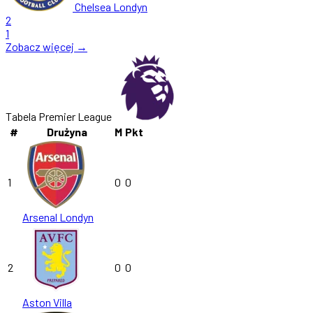
Chelsea Londyn
2
1
Zobacz więcej →
Tabela Premier League
#
Drużyna
M
Pkt
1
0
0
Arsenal Londyn
2
0
0
Aston Villa