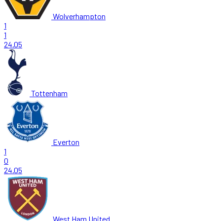
Wolverhampton
1
1
24.05
Tottenham
Everton
1
0
24.05
West Ham United