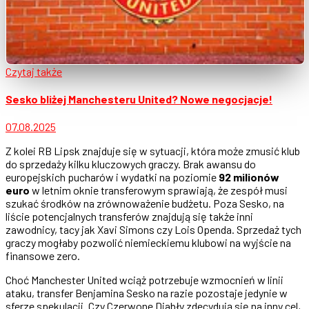
Czytaj także
Sesko bliżej Manchesteru United? Nowe negocjacje!
07.08.2025
Z kolei RB Lipsk znajduje się w sytuacji, która może zmusić klub
do sprzedaży kilku kluczowych graczy. Brak awansu do
europejskich pucharów i wydatki na poziomie
92 milionów
euro
w letnim oknie transferowym sprawiają, że zespół musi
szukać środków na zrównoważenie budżetu. Poza Sesko, na
liście potencjalnych transferów znajdują się także inni
zawodnicy, tacy jak Xavi Simons czy Lois Openda. Sprzedaż tych
graczy mogłaby pozwolić niemieckiemu klubowi na wyjście na
finansowe zero.
Choć Manchester United wciąż potrzebuje wzmocnień w linii
ataku, transfer Benjamina Sesko na razie pozostaje jedynie w
sferze spekulacji. Czy Czerwone Diabły zdecydują się na inny cel,