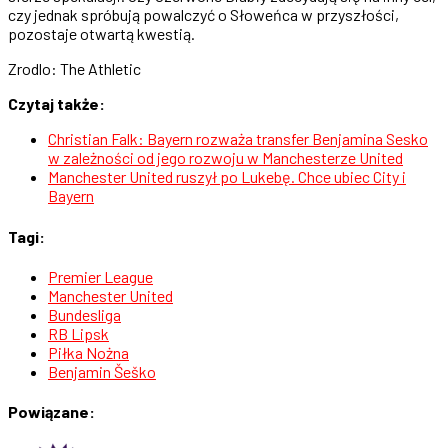
czy jednak spróbują powalczyć o Słoweńca w przyszłości,
pozostaje otwartą kwestią.
Zrodlo: The Athletic
Czytaj także:
Christian Falk: Bayern rozważa transfer Benjamina Sesko
w zależności od jego rozwoju w Manchesterze United
Manchester United ruszył po Lukebę. Chce ubiec City i
Bayern
Tagi:
Premier League
Manchester United
Bundesliga
RB Lipsk
Piłka Nożna
Benjamin Šeško
Powiązane: