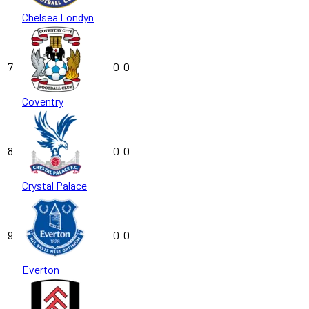
Chelsea Londyn
7
0
0
Coventry
8
0
0
Crystal Palace
9
0
0
Everton