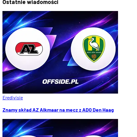
Ostatnie
wiadomości
Eredivisie
Znamy skład AZ Alkmaar na mecz z ADO Den Haag