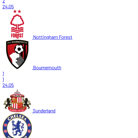
2
24.05
Nottingham Forest
Bournemouth
1
1
24.05
Sunderland