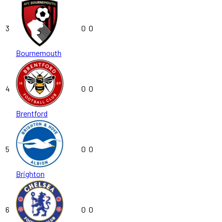
3
0
0
Bournemouth
4
0
0
Brentford
5
0
0
Brighton
6
0
0