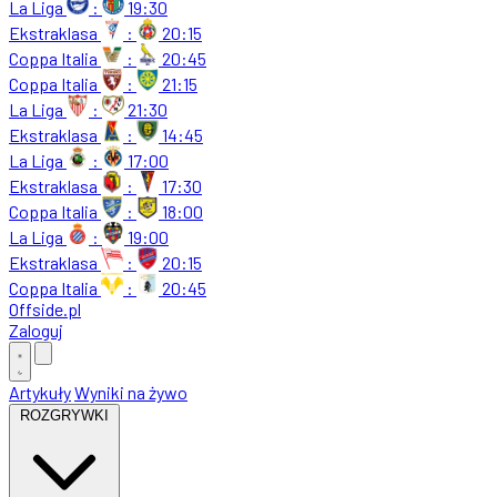
La Liga
:
19:30
Ekstraklasa
:
20:15
Coppa Italia
:
20:45
Coppa Italia
:
21:15
La Liga
:
21:30
Ekstraklasa
:
14:45
La Liga
:
17:00
Ekstraklasa
:
17:30
Coppa Italia
:
18:00
La Liga
:
19:00
Ekstraklasa
:
20:15
Coppa Italia
:
20:45
Offside
.
pl
Zaloguj
Artykuły
Wyniki na żywo
ROZGRYWKI