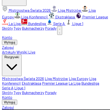
Mistrzostwa Świata 2026
Liga Mistrzów
Liga
Europy
Liga Konferencji
Ekstraklasa
Premier League
La Liga
Bundesliga
Serie A
Ligue 1
Skróty
Typy
Bukmacherzy
Porady
Konto
Wyloguj
Zaloguj
Artykuły
Wyniki Live
Rozgrywki
Mistrzostwa Świata 2026
Liga Mistrzów
Liga Europy
Liga
Konferencji
Ekstraklasa
Premier League
La Liga
Bundesliga
Serie A
Ligue 1
Skróty
Typy
Bukmacherzy
Porady
Konto
Wyloguj
Zaloguj