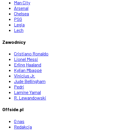
Man City
Arsenal
Chelsea
PSG
Legia
Lech
Zawodnicy
Cristiano Ronaldo
Lionel Messi
Erling Haaland
Kylian Mbappé
Vinicius Jr.
Jude Bellingham
Pedri
Lamine Yamal
R. Lewandowski
Offside.pl
O nas
Redakcja