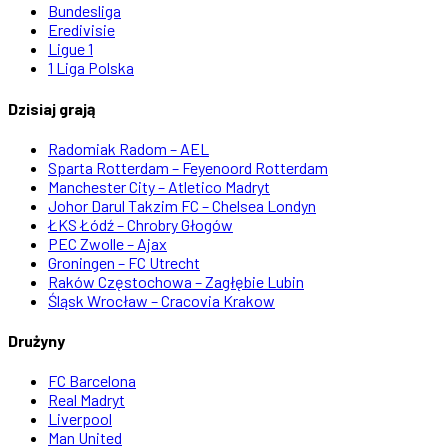
Bundesliga
Eredivisie
Ligue 1
1 Liga Polska
Dzisiaj grają
Radomiak Radom – AEL
Sparta Rotterdam – Feyenoord Rotterdam
Manchester City – Atletico Madryt
Johor Darul Takzim FC – Chelsea Londyn
ŁKS Łódź – Chrobry Głogów
PEC Zwolle – Ajax
Groningen – FC Utrecht
Raków Częstochowa – Zagłębie Lubin
Śląsk Wrocław – Cracovia Krakow
Drużyny
FC Barcelona
Real Madryt
Liverpool
Man United