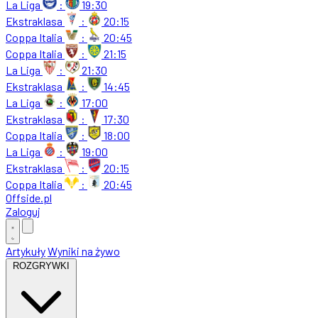
La Liga
:
19:30
Ekstraklasa
:
20:15
Coppa Italia
:
20:45
Coppa Italia
:
21:15
La Liga
:
21:30
Ekstraklasa
:
14:45
La Liga
:
17:00
Ekstraklasa
:
17:30
Coppa Italia
:
18:00
La Liga
:
19:00
Ekstraklasa
:
20:15
Coppa Italia
:
20:45
Offside
.
pl
Zaloguj
Artykuły
Wyniki na żywo
ROZGRYWKI