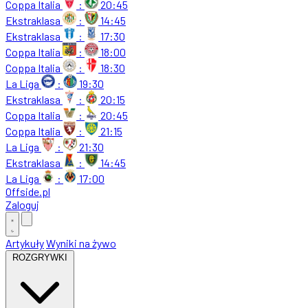
Coppa Italia
:
20:45
Ekstraklasa
:
14:45
Ekstraklasa
:
17:30
Coppa Italia
:
18:00
Coppa Italia
:
18:30
La Liga
:
19:30
Ekstraklasa
:
20:15
Coppa Italia
:
20:45
Coppa Italia
:
21:15
La Liga
:
21:30
Ekstraklasa
:
14:45
La Liga
:
17:00
Offside
.
pl
Zaloguj
Artykuły
Wyniki na żywo
ROZGRYWKI