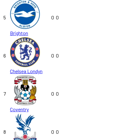
5
0
0
Brighton
6
0
0
Chelsea Londyn
7
0
0
Coventry
8
0
0