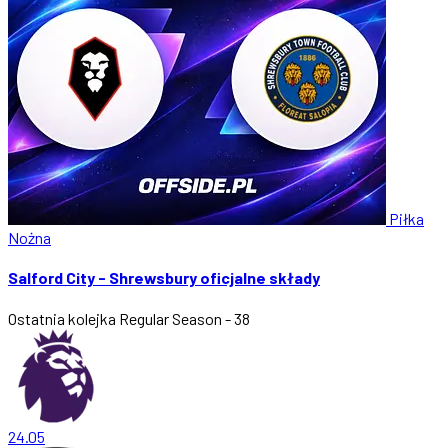
Piłka
Nożna
Salford City - Shrewsbury oficjalne składy
Ostatnia kolejka
Regular Season - 38
24.05