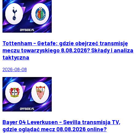
Tottenham - Getafe: gdzie obejrzeć transmisję
meczu towarzyskiego 8.08.2026? Składy i analiza
taktyczna
2026-08-08
Bayer 04 Leverkusen - Sevilla transmisja TV,
gdzie oglądać mecz 08.08.2026 online?