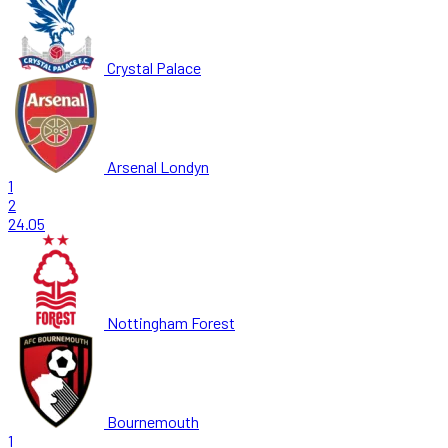
Crystal Palace
Arsenal Londyn
1
2
24.05
Nottingham Forest
Bournemouth
1