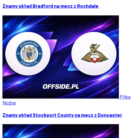
Znamy skład Bradford na mecz z Rochdale
Piłka
Nożna
Znamy skład Stockport County na mecz z Doncaster