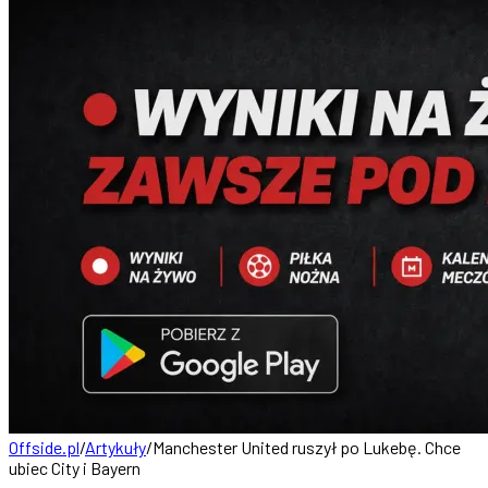
Offside.pl
/
Artykuły
/
Manchester United ruszył po Lukebę. Chce
ubiec City i Bayern