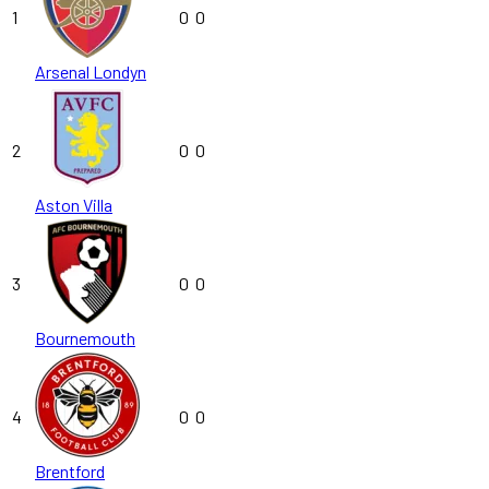
1
0
0
Arsenal Londyn
2
0
0
Aston Villa
3
0
0
Bournemouth
4
0
0
Brentford