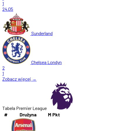
1
24.05
Sunderland
Chelsea Londyn
2
1
Zobacz więcej →
Tabela Premier League
#
Drużyna
M
Pkt