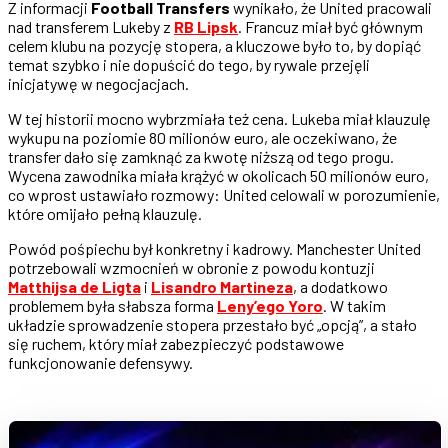
Z informacji
Football Transfers
wynikało, że United pracowali
nad transferem Lukeby z
RB Lipsk
. Francuz miał być głównym
celem klubu na pozycję stopera, a kluczowe było to, by dopiąć
temat szybko i nie dopuścić do tego, by rywale przejęli
inicjatywę w negocjacjach.
W tej historii mocno wybrzmiała też cena. Lukeba miał klauzulę
wykupu na poziomie 80 milionów euro, ale oczekiwano, że
transfer dało się zamknąć za kwotę niższą od tego progu.
Wycena zawodnika miała krążyć w okolicach 50 milionów euro,
co wprost ustawiało rozmowy: United celowali w porozumienie,
które omijało pełną klauzulę.
Powód pośpiechu był konkretny i kadrowy. Manchester United
potrzebowali wzmocnień w obronie z powodu kontuzji
Matthijsa de Ligta
i
Lisandro Martineza
, a dodatkowo
problemem była słabsza forma
Leny’ego Yoro
. W takim
układzie sprowadzenie stopera przestało być „opcją”, a stało
się ruchem, który miał zabezpieczyć podstawowe
funkcjonowanie defensywy.