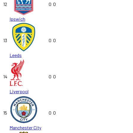
12
0
0
Ipswich
13
0
0
Leeds
14
0
0
Liverpool
15
0
0
Manchester City