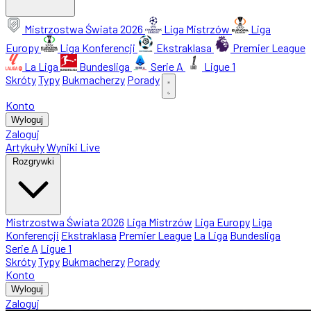
Mistrzostwa Świata 2026
Liga Mistrzów
Liga
Europy
Liga Konferencji
Ekstraklasa
Premier League
La Liga
Bundesliga
Serie A
Ligue 1
Skróty
Typy
Bukmacherzy
Porady
Konto
Wyloguj
Zaloguj
Artykuły
Wyniki Live
Rozgrywki
Mistrzostwa Świata 2026
Liga Mistrzów
Liga Europy
Liga
Konferencji
Ekstraklasa
Premier League
La Liga
Bundesliga
Serie A
Ligue 1
Skróty
Typy
Bukmacherzy
Porady
Konto
Wyloguj
Zaloguj