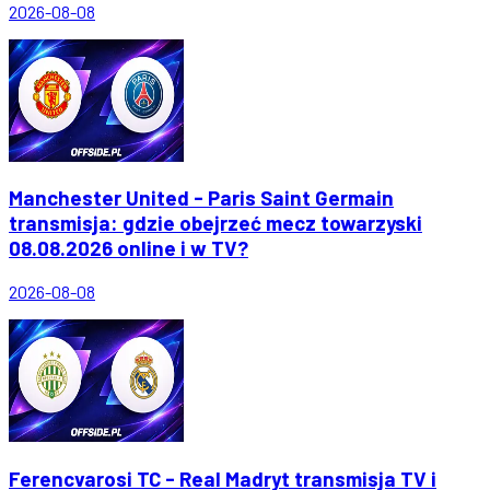
2026-08-08
Manchester United - Paris Saint Germain
transmisja: gdzie obejrzeć mecz towarzyski
08.08.2026 online i w TV?
2026-08-08
Ferencvarosi TC - Real Madryt transmisja TV i