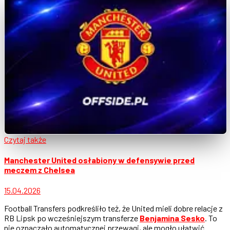
Czytaj także
Manchester United osłabiony w defensywie przed
meczem z Chelsea
15.04.2026
Football Transfers podkreśliło też, że United mieli dobre relacje z
RB Lipsk po wcześniejszym transferze
Benjamina Sesko
. To
nie oznaczało automatycznej przewagi, ale mogło ułatwić