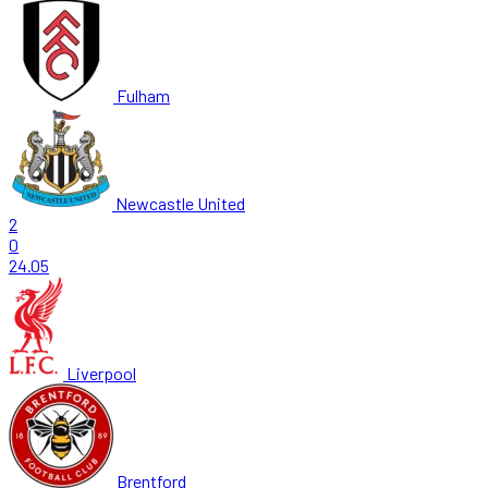
Fulham
Newcastle United
2
0
24.05
Liverpool
Brentford