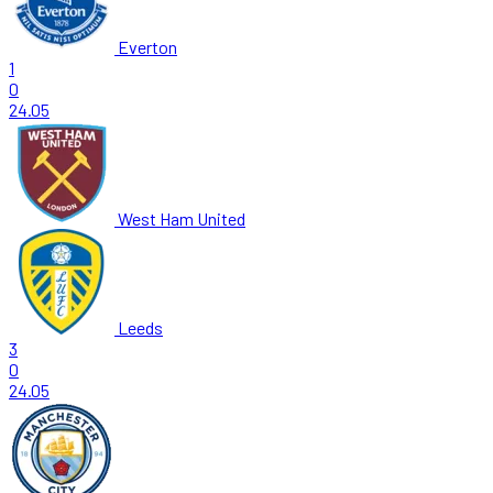
Everton
1
0
24.05
West Ham United
Leeds
3
0
24.05