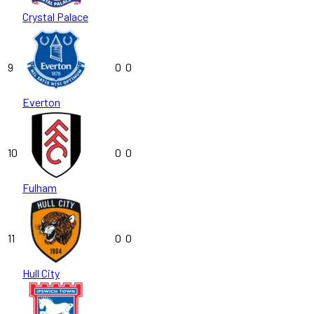
Crystal Palace
9
0
0
Everton
10
0
0
Fulham
11
0
0
Hull City