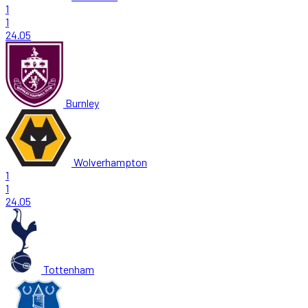
1
1
24.05
Burnley
Wolverhampton
1
1
24.05
Tottenham