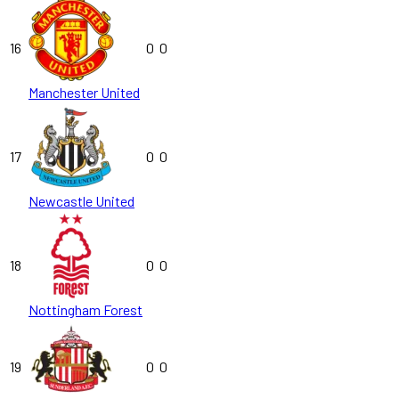
16
0
0
Manchester United
17
0
0
Newcastle United
18
0
0
Nottingham Forest
19
0
0