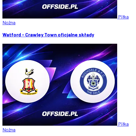
Piłka
Nożna
Watford - Crawley Town oficjalne składy
Piłka
Nożna