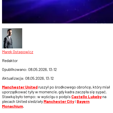
Marek Ostapowicz
Redaktor
Opublikowano:
08.05.2026, 13:12
Aktualizacja:
08.05.2026, 13:12
Manchester United
ruszył po środkowego obrońcę, który miał
uporządkować tyły w momencie, gdy kadra zaczęła się sypać.
Stawką było tempo: w wyścigu o podpis
Castello Lukeby
na
plecach United siedziały
Manchester City
i
Bayern
Monachium
.