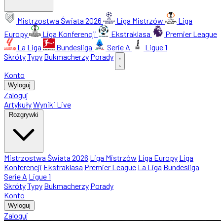
Mistrzostwa Świata 2026
Liga Mistrzów
Liga
Europy
Liga Konferencji
Ekstraklasa
Premier League
La Liga
Bundesliga
Serie A
Ligue 1
Skróty
Typy
Bukmacherzy
Porady
Konto
Wyloguj
Zaloguj
Artykuły
Wyniki Live
Rozgrywki
Mistrzostwa Świata 2026
Liga Mistrzów
Liga Europy
Liga
Konferencji
Ekstraklasa
Premier League
La Liga
Bundesliga
Serie A
Ligue 1
Skróty
Typy
Bukmacherzy
Porady
Konto
Wyloguj
Zaloguj