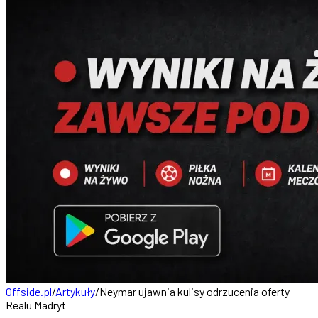
Offside.pl
/
Artykuły
/
Neymar ujawnia kulisy odrzucenia oferty
Realu Madryt