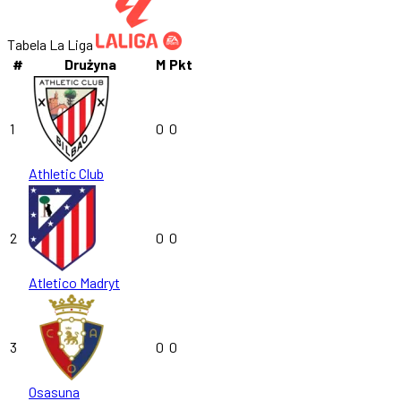
Tabela La Liga
#
Drużyna
M
Pkt
1
0
0
Athletic Club
2
0
0
Atletico Madryt
3
0
0
Osasuna