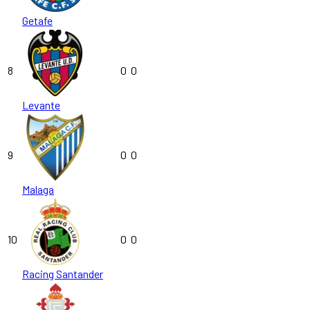
Getafe
8
0
0
Levante
9
0
0
Malaga
10
0
0
Racing Santander