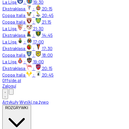
La Liga
:
19:30
Ekstraklasa
:
20:15
Coppa Italia
:
20:45
Coppa Italia
:
21:15
La Liga
:
21:30
Ekstraklasa
:
14:45
La Liga
:
17:00
Ekstraklasa
:
17:30
Coppa Italia
:
18:00
La Liga
:
19:00
Ekstraklasa
:
20:15
Coppa Italia
:
20:45
Offside
.
pl
Zaloguj
Artykuły
Wyniki na żywo
ROZGRYWKI