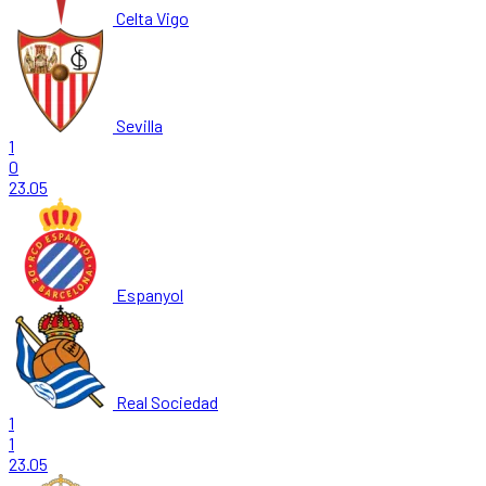
Celta Vigo
Sevilla
1
0
23.05
Espanyol
Real Sociedad
1
1
23.05