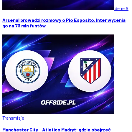
Serie A
Arsenal prowadzi rozmowy o Pio Esposito. Inter wycenia
go na 73 mln funtów
Transmisje
Manchester City - Atletico Madryt: gdzie obejrzeć