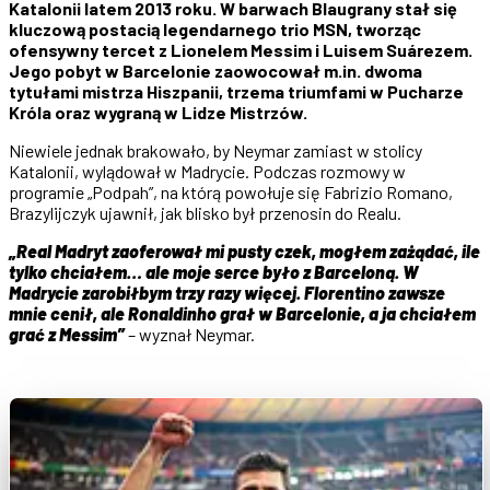
Katalonii latem 2013 roku. W barwach Blaugrany stał się
kluczową postacią legendarnego trio MSN, tworząc
ofensywny tercet z Lionelem Messim i Luisem Suárezem.
Jego pobyt w Barcelonie zaowocował m.in. dwoma
tytułami mistrza Hiszpanii, trzema triumfami w Pucharze
Króla oraz wygraną w Lidze Mistrzów.
Niewiele jednak brakowało, by Neymar zamiast w stolicy
Katalonii, wylądował w Madrycie. Podczas rozmowy w
programie „Podpah”, na którą powołuje się Fabrizio Romano,
Brazylijczyk ujawnił, jak blisko był przenosin do Realu.
„Real Madryt zaoferował mi pusty czek, mogłem zażądać, ile
tylko chciałem… ale moje serce było z Barceloną. W
Madrycie zarobiłbym trzy razy więcej. Florentino zawsze
mnie cenił, ale Ronaldinho grał w Barcelonie, a ja chciałem
grać z Messim”
– wyznał Neymar.