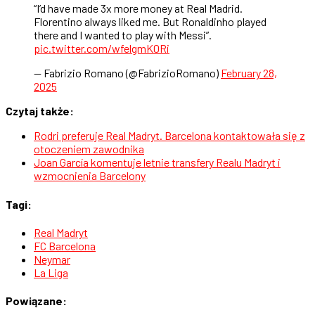
“I’d have made 3x more money at Real Madrid.
Florentino always liked me. But Ronaldinho played
there and I wanted to play with Messi”.
pic.twitter.com/wfelgmK0Ri
— Fabrizio Romano (@FabrizioRomano)
February 28,
2025
Czytaj także:
Rodri preferuje Real Madryt. Barcelona kontaktowała się z
otoczeniem zawodnika
Joan García komentuje letnie transfery Realu Madryt i
wzmocnienia Barcelony
Tagi:
Real Madryt
FC Barcelona
Neymar
La Liga
Powiązane: