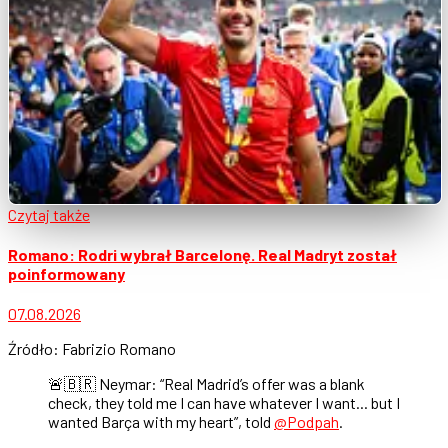
Czytaj także
Romano: Rodri wybrał Barcelonę. Real Madryt został
poinformowany
07.08.2026
Źródło: Fabrizio Romano
🚨🇧🇷 Neymar: “Real Madrid’s offer was a blank
check, they told me I can have whatever I want... but I
wanted Barça with my heart”, told
@Podpah
.