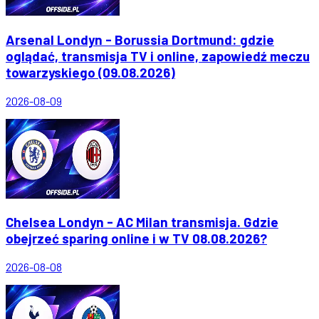
Arsenal Londyn - Borussia Dortmund: gdzie
oglądać, transmisja TV i online, zapowiedź meczu
towarzyskiego (09.08.2026)
2026-08-09
Chelsea Londyn - AC Milan transmisja. Gdzie
obejrzeć sparing online i w TV 08.08.2026?
2026-08-08