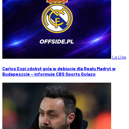
La Liga
Carlos Espí zdobył gola w debiucie dla Realu Madryt w
Budapeszcie – informuje CBS Sports Golazo