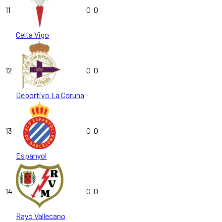
11
0
0
Celta Vigo
12
0
0
Deportivo La Coruna
13
0
0
Espanyol
14
0
0
Rayo Vallecano