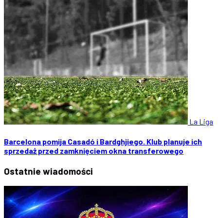
La Liga
Barcelona pomija Casadó i Bardghjiego. Klub planuje ich
sprzedaż przed zamknięciem okna transferowego
Ostatnie
wiadomości