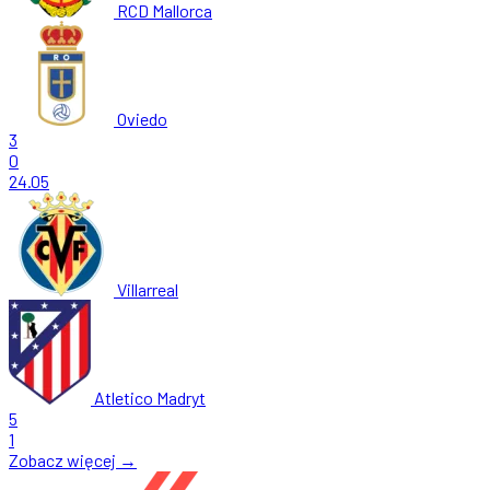
RCD Mallorca
Oviedo
3
0
24.05
Villarreal
Atletico Madryt
5
1
Zobacz więcej →