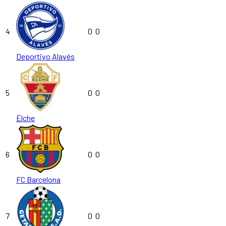
4
0
0
Deportivo Alavés
5
0
0
Elche
6
0
0
FC Barcelona
7
0
0