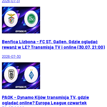
2026-07-31
Benfica Lizbona - FC ST. Gallen. Gdzie oglądać
rewanż w LE? Transmisja TV i online (30.07, 21:00)
2026-07-30
PAOK - Dynamo Kijów transmisja TV, gdzie
oglądać online? Europa League czwartek