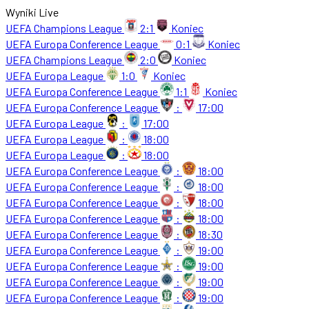
Wyniki Live
UEFA Champions League
2:1
Koniec
UEFA Europa Conference League
0:1
Koniec
UEFA Champions League
2:0
Koniec
UEFA Europa League
1:0
Koniec
UEFA Europa Conference League
1:1
Koniec
UEFA Europa Conference League
:
17:00
UEFA Europa League
:
17:00
UEFA Europa League
:
18:00
UEFA Europa League
:
18:00
UEFA Europa Conference League
:
18:00
UEFA Europa Conference League
:
18:00
UEFA Europa Conference League
:
18:00
UEFA Europa Conference League
:
18:00
UEFA Europa Conference League
:
18:30
UEFA Europa Conference League
:
19:00
UEFA Europa Conference League
:
19:00
UEFA Europa Conference League
:
19:00
UEFA Europa Conference League
:
19:00