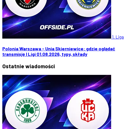
1. Liga
Polonia Warszawa - Unia Skierniewice: gdzie oglądać
transmisję I Ligi 01.08.2026, typy, składy
Ostatnie
wiadomości