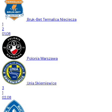
Bruk-Bet Termalica Nieciecza
1
2
01.08
Polonia Warszawa
Unia Skierniewice
3
1
02.08