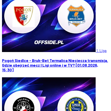
1. Liga
Pogoń Siedlce - Bruk-Bet Termalica Nieciecza transmisja.
Gdzie obejrzeć mecz I Ligi online i w TV? [01.08.2026,
15:30]