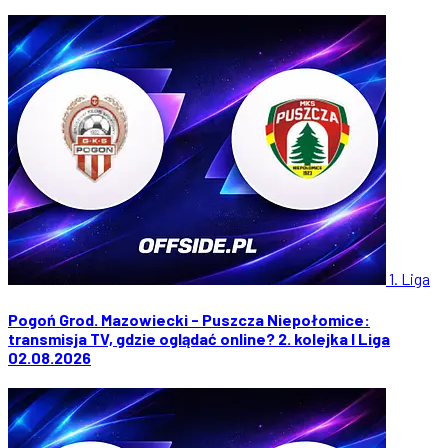
1. Liga
Pogoń Grod. Mazowiecki - Puszcza Niepołomice:
transmisja TV, gdzie oglądać online? 2. kolejka I Liga
02.08.2026