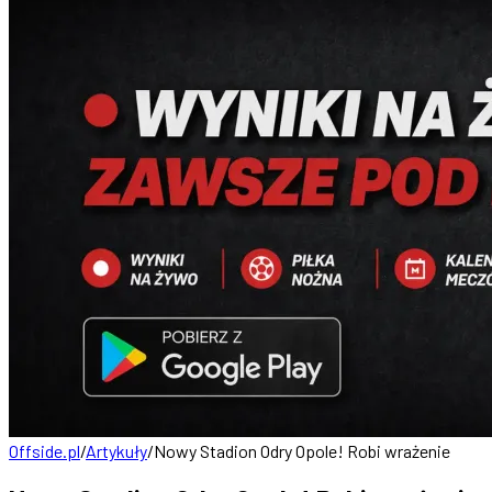
Offside.pl
/
Artykuły
/
Nowy Stadion Odry Opole! Robi wrażenie