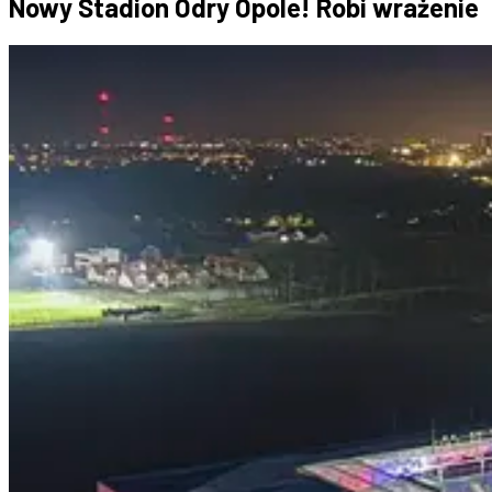
Nowy Stadion Odry Opole! Robi wrażenie