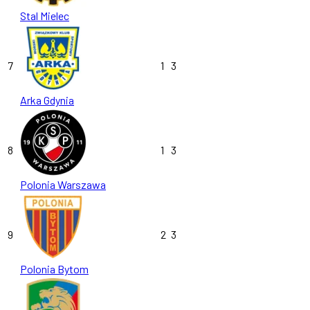
Stal Mielec
7
1
3
Arka Gdynia
8
1
3
Polonia Warszawa
9
2
3
Polonia Bytom