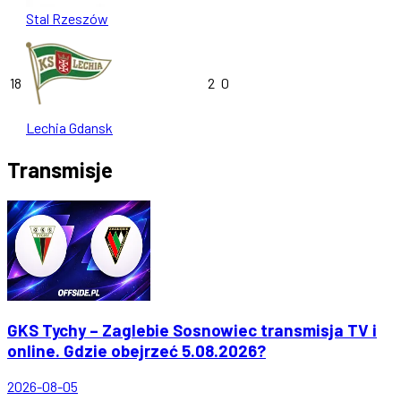
Stal Rzeszów
18
2
0
Lechia Gdansk
Transmisje
GKS Tychy – Zaglebie Sosnowiec transmisja TV i
online. Gdzie obejrzeć 5.08.2026?
2026-08-05