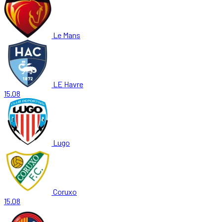
Le Mans
LE Havre
15.08
Lugo
Coruxo
15.08