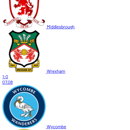
Middlesbrough
Wrexham
1:0
07.08
Wycombe