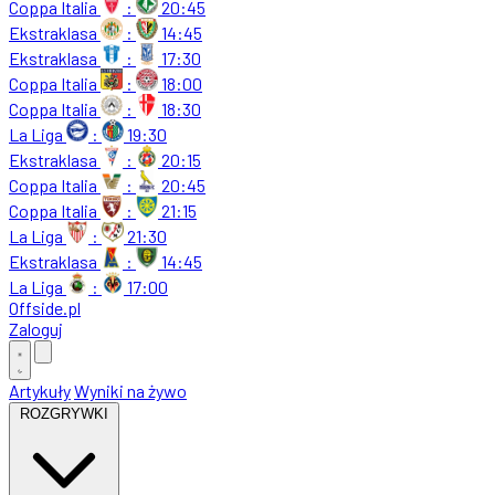
Coppa Italia
:
20:45
Ekstraklasa
:
14:45
Ekstraklasa
:
17:30
Coppa Italia
:
18:00
Coppa Italia
:
18:30
La Liga
:
19:30
Ekstraklasa
:
20:15
Coppa Italia
:
20:45
Coppa Italia
:
21:15
La Liga
:
21:30
Ekstraklasa
:
14:45
La Liga
:
17:00
Offside
.
pl
Zaloguj
Artykuły
Wyniki na żywo
ROZGRYWKI