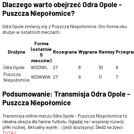
Dlaczego warto obejrzeć Odra Opole -
Puszcza Niepołomice?
Odra Opole zmierzy się z Puszcza Niepołomice. Oto forma obu
drużyn w ostatnich meczach:
Forma
(ostatnie
Drużyna
Rozegrane
Wygrane
Remisy
Przegra
5
meczów)
Odra Opole
WDDWL
27
8
10
9
Puszcza
WDWWW
27
9
11
7
Niepołomice
Podsumowanie: Transmisja Odra Opole -
Puszcza Niepołomice
Transmisja online meczu Odra Opole - Puszcza Niepołomice to
idealna okazja dla fanów futbolu. Oglądaj na i wspieraj rozwój
piłki nożnej. Aktualny wynik: : (jeśli dostępny). Śledź na żywo
TUTAJ
.