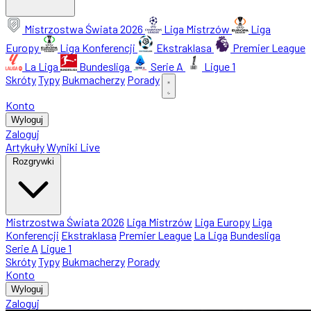
Mistrzostwa Świata 2026
Liga Mistrzów
Liga
Europy
Liga Konferencji
Ekstraklasa
Premier League
La Liga
Bundesliga
Serie A
Ligue 1
Skróty
Typy
Bukmacherzy
Porady
Konto
Wyloguj
Zaloguj
Artykuły
Wyniki Live
Rozgrywki
Mistrzostwa Świata 2026
Liga Mistrzów
Liga Europy
Liga
Konferencji
Ekstraklasa
Premier League
La Liga
Bundesliga
Serie A
Ligue 1
Skróty
Typy
Bukmacherzy
Porady
Konto
Wyloguj
Zaloguj