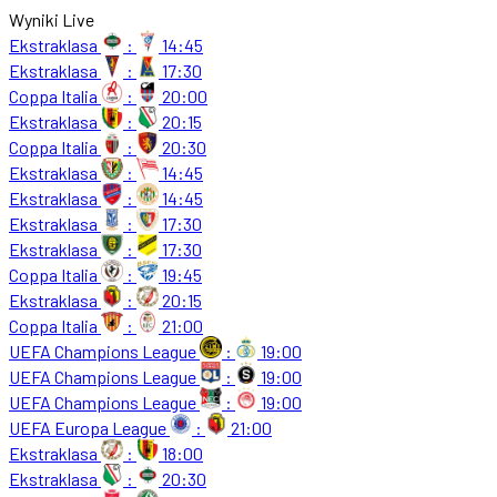
Wyniki Live
Ekstraklasa
:
14:45
Ekstraklasa
:
17:30
Coppa Italia
:
20:00
Ekstraklasa
:
20:15
Coppa Italia
:
20:30
Ekstraklasa
:
14:45
Ekstraklasa
:
14:45
Ekstraklasa
:
17:30
Ekstraklasa
:
17:30
Coppa Italia
:
19:45
Ekstraklasa
:
20:15
Coppa Italia
:
21:00
UEFA Champions League
:
19:00
UEFA Champions League
:
19:00
UEFA Champions League
:
19:00
UEFA Europa League
:
21:00
Ekstraklasa
:
18:00
Ekstraklasa
:
20:30