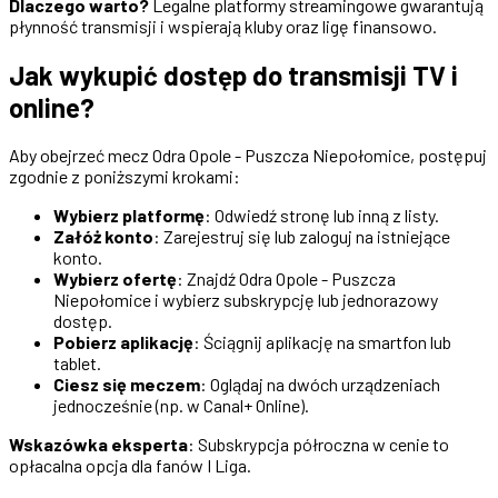
Dlaczego warto?
Legalne platformy streamingowe gwarantują
płynność transmisji i wspierają kluby oraz ligę finansowo.
Jak wykupić dostęp do transmisji TV i
online?
Aby obejrzeć mecz Odra Opole - Puszcza Niepołomice, postępuj
zgodnie z poniższymi krokami:
Wybierz platformę
: Odwiedź stronę lub inną z listy.
Załóż konto
: Zarejestruj się lub zaloguj na istniejące
konto.
Wybierz ofertę
: Znajdź Odra Opole - Puszcza
Niepołomice i wybierz subskrypcję lub jednorazowy
dostęp.
Pobierz aplikację
: Ściągnij aplikację na smartfon lub
tablet.
Ciesz się meczem
: Oglądaj na dwóch urządzeniach
jednocześnie (np. w Canal+ Online).
Wskazówka eksperta
: Subskrypcja półroczna w cenie to
opłacalna opcja dla fanów I Liga.