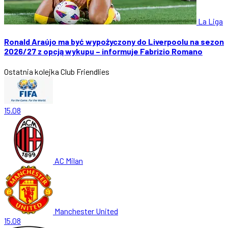
La Liga
Ronald Araújo ma być wypożyczony do Liverpoolu na sezon
2026/27 z opcją wykupu – informuje Fabrizio Romano
Ostatnia kolejka
Club Friendlies
15.08
AC Milan
Manchester United
15.08