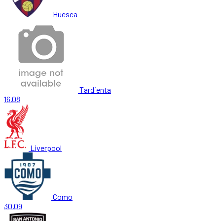
Huesca
Tardienta
16.08
Liverpool
Como
30.09