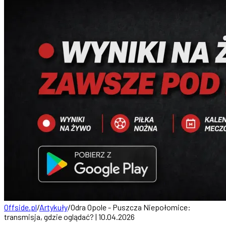
Offside.pl
/
Artykuły
/
Odra Opole - Puszcza Niepołomice:
transmisja, gdzie oglądać? | 10.04.2026