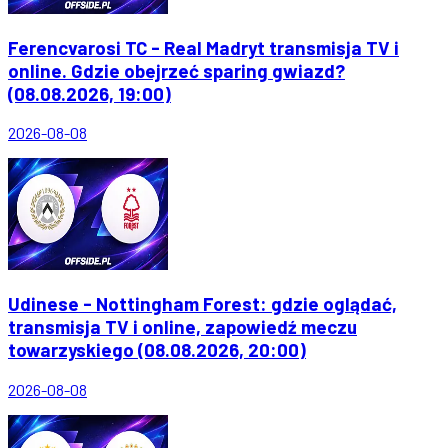
Ferencvarosi TC - Real Madryt transmisja TV i
online. Gdzie obejrzeć sparing gwiazd?
(08.08.2026, 19:00)
2026-08-08
Udinese - Nottingham Forest: gdzie oglądać,
transmisja TV i online, zapowiedź meczu
towarzyskiego (08.08.2026, 20:00)
2026-08-08