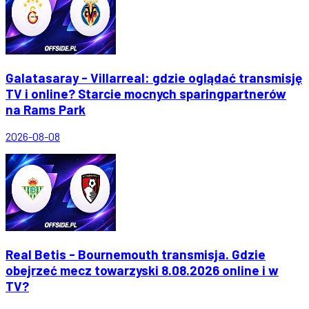
Galatasaray - Villarreal: gdzie oglądać transmisję
TV i online? Starcie mocnych sparingpartnerów
na Rams Park
2026-08-08
Real Betis - Bournemouth transmisja. Gdzie
obejrzeć mecz towarzyski 8.08.2026 online i w
TV?