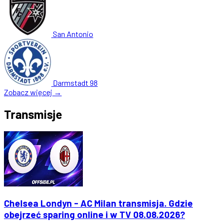
San Antonio
Darmstadt 98
Zobacz więcej →
Transmisje
Chelsea Londyn - AC Milan transmisja. Gdzie
obejrzeć sparing online i w TV 08.08.2026?